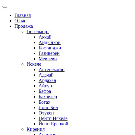
Главная
О нас
Продажа
Гюзельюрт
Акчай
Айдынкой
Бостанджи
Газиверен
Мевлеви
Искеле
Автепекойю
Адачай
Ардахан
Айгун
Бафра
Бахчелер
Богаз
Лонг Бич
Отукен
Центр Искеле
Йени Еренкой
Кирения
Агирдаг