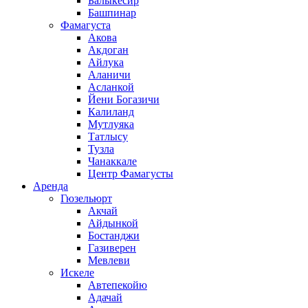
Балыкесир
Башпинар
Фамагуста
Акова
Акдоган
Айлука
Аланичи
Асланкой
Йени Богазичи
Калиланд
Мутлуяка
Татлысу
Тузла
Чанаккале
Центр Фамагусты
Аренда
Гюзельюрт
Акчай
Айдынкой
Бостанджи
Газиверен
Мевлеви
Искеле
Автепекойю
Адачай