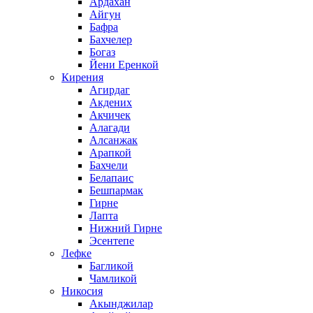
Ардахан
Айгун
Бафра
Бахчелер
Богаз
Йени Еренкой
Кирения
Агирдаг
Акдених
Акчичек
Алагади
Алсанжак
Арапкой
Бахчели
Белапаис
Бешпармак
Гирне
Лапта
Нижний Гирне
Эсентепе
Лефке
Багликой
Чамликой
Никосия
Акынджилар