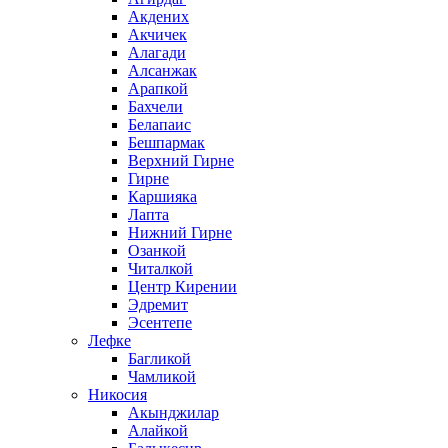
Акдених
Акчичек
Алагади
Алсанжак
Арапкой
Бахчели
Белапаис
Бешпармак
Верхний Гирне
Гирне
Каршияка
Лапта
Нижний Гирне
Озанкой
Читалкой
Центр Кирении
Эдремит
Эсентепе
Лефке
Багликой
Чамликой
Никосия
Акынджилар
Алайкой