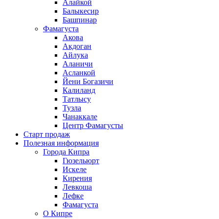
Алайкой
Балыкесир
Башпинар
Фамагуста
Акова
Акдоган
Айлука
Аланичи
Асланкой
Йени Богазичи
Калиланд
Татлысу
Тузла
Чанаккале
Центр Фамагусты
Старт продаж
Полезная информация
Города Кипра
Гюзельюрт
Искеле
Кирения
Левкоша
Лефке
Фамагуста
О Кипре