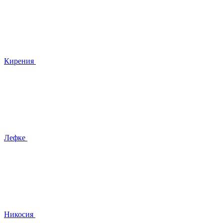
Кирения
Лефке
Никосия