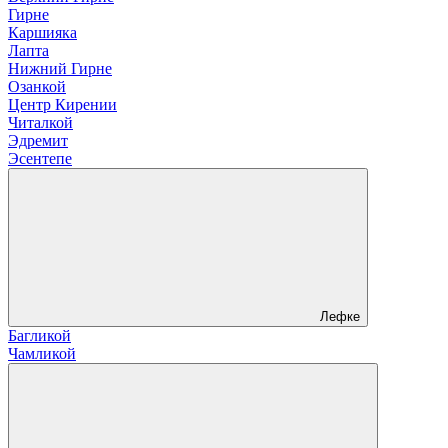
Гирне
Каршияка
Лапта
Нижний Гирне
Озанкой
Центр Кирении
Читалкой
Эдремит
Эсентепе
Лефке
Багликой
Чамликой