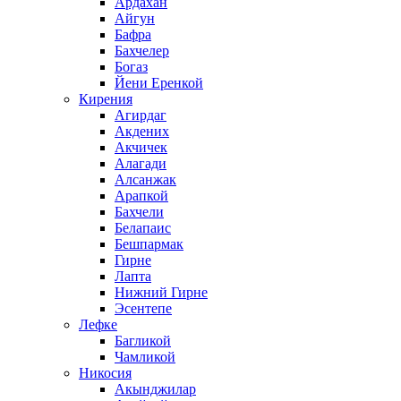
Ардахан
Айгун
Бафра
Бахчелер
Богаз
Йени Еренкой
Кирения
Агирдаг
Акдених
Акчичек
Алагади
Алсанжак
Арапкой
Бахчели
Белапаис
Бешпармак
Гирне
Лапта
Нижний Гирне
Эсентепе
Лефке
Багликой
Чамликой
Никосия
Акынджилар