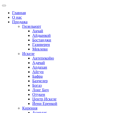
Главная
О нас
Продажа
Гюзельюрт
Акчай
Айдынкой
Бостанджи
Газиверен
Мевлеви
Искеле
Автепекойю
Адачай
Ардахан
Айгун
Бафра
Бахчелер
Богаз
Лонг Бич
Отукен
Центр Искеле
Йени Еренкой
Кирения
Агирдаг