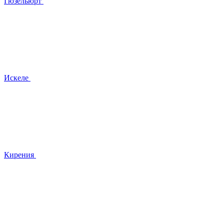
Гюзельюрт
Искеле
Кирения