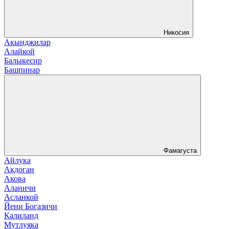
Никосия
Акынджилар
Алайкой
Балыкесир
Башпинар
Фамагуста
Айлука
Акдоган
Акова
Аланичи
Асланкой
Йени Богазичи
Калиланд
Мутлуяка