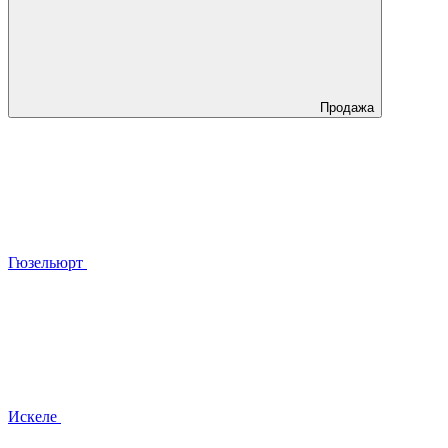
Продажа
Гюзельюрт
Искеле