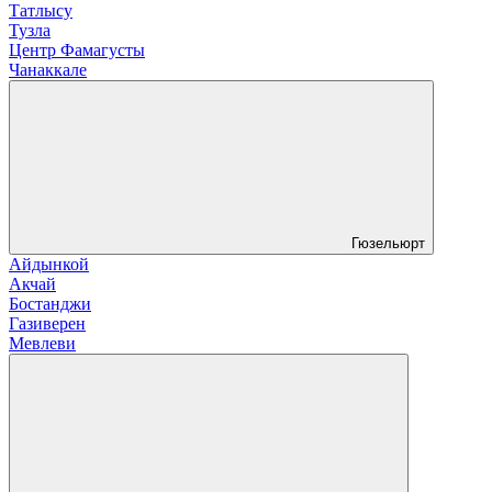
Татлысу
Тузла
Центр Фамагусты
Чанаккале
Гюзельюрт
Айдынкой
Акчай
Бостанджи
Газиверен
Мевлеви