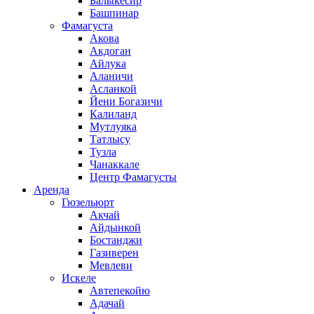
Балыкесир
Башпинар
Фамагуста
Акова
Акдоган
Айлука
Аланичи
Асланкой
Йени Богазичи
Калиланд
Мутлуяка
Татлысу
Тузла
Чанаккале
Центр Фамагусты
Аренда
Гюзельюрт
Акчай
Айдынкой
Бостанджи
Газиверен
Мевлеви
Искеле
Автепекойю
Адачай