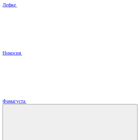
Лефке
Никосия
Фамагуста