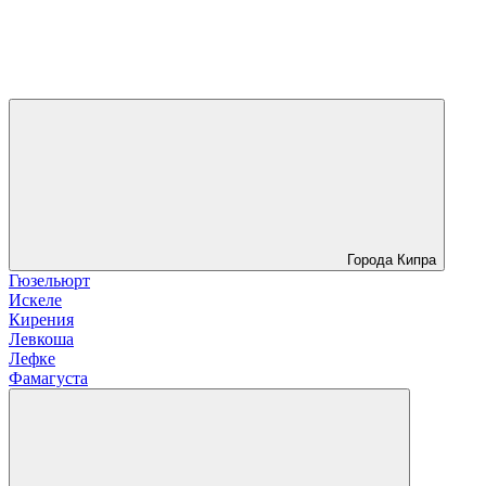
Города Кипра
Гюзельюрт
Искеле
Кирения
Левкоша
Лефке
Фамагуста