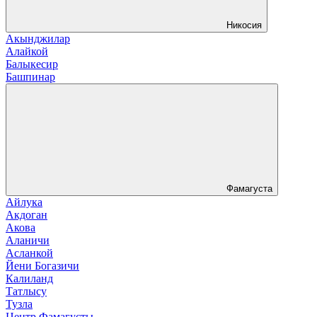
Никосия
Акынджилар
Алайкой
Балыкесир
Башпинар
Фамагуста
Айлука
Акдоган
Акова
Аланичи
Асланкой
Йени Богазичи
Калиланд
Татлысу
Тузла
Центр Фамагусты