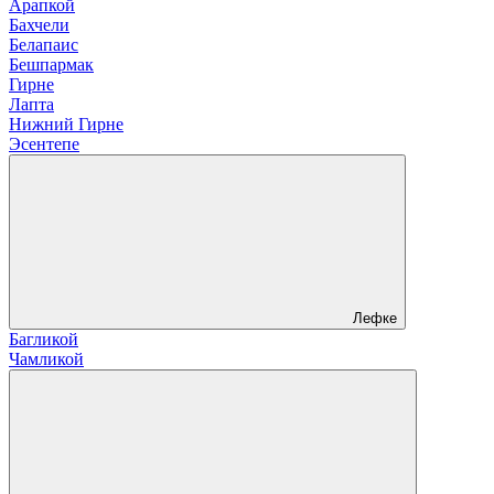
Арапкой
Бахчели
Белапаис
Бешпармак
Гирне
Лапта
Нижний Гирне
Эсентепе
Лефке
Багликой
Чамликой