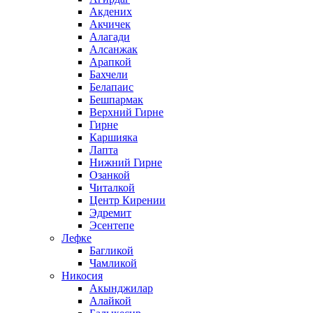
Акдених
Акчичек
Алагади
Алсанжак
Арапкой
Бахчели
Белапаис
Бешпармак
Верхний Гирне
Гирне
Каршияка
Лапта
Нижний Гирне
Озанкой
Читалкой
Центр Кирении
Эдремит
Эсентепе
Лефке
Багликой
Чамликой
Никосия
Акынджилар
Алайкой