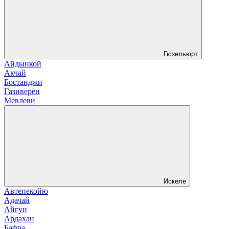
Гюзельюрт
Айдынкой
Акчай
Бостанджи
Газиверен
Мевлеви
Искеле
Автепекойю
Адачай
Айгун
Ардахан
Бафра