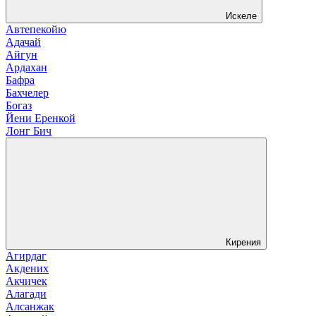
Искеле
Автепекойю
Адачай
Айгун
Ардахан
Бафра
Бахчелер
Богаз
Йени Еренкой
Лонг Бич
Кирения
Агирдаг
Акдених
Акчичек
Алагади
Алсанжак