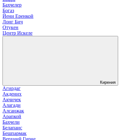
Бахчелер
Богаз
Йени Еренкой
Лонг Бич
Отукен
Центр Искеле
Кирения
Агирдаг
Акдених
Акчичек
Алагади
Алсанжак
Арапкой
Бахчели
Белапаис
Бешпармак
Верхний Гирне