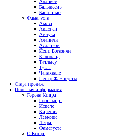
Алайкой
Балыкесир
Башпинар
Фамагуста
Акова
Акдоган
Айлука
Аланичи
Асланкой
Йени Богазичи
Калиланд
Татлысу
Тузла
Чанаккале
Центр Фамагусты
Старт продаж
Полезная информация
Города Кипра
Гюзельюрт
Искеле
Кирения
Левкоша
Лефке
Фамагуста
О Кипре