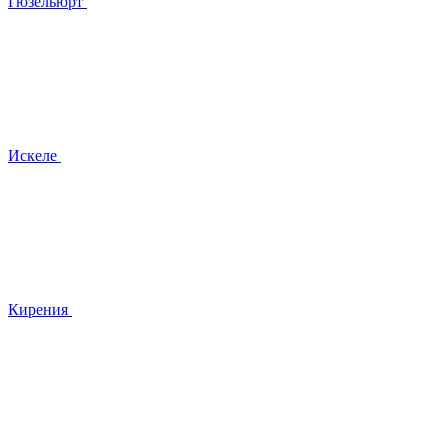
Гюзельюрт
Искеле
Кирения