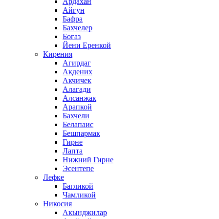
Ардахан
Айгун
Бафра
Бахчелер
Богаз
Йени Еренкой
Кирения
Агирдаг
Акдених
Акчичек
Алагади
Алсанжак
Арапкой
Бахчели
Белапаис
Бешпармак
Гирне
Лапта
Нижний Гирне
Эсентепе
Лефке
Багликой
Чамликой
Никосия
Акынджилар