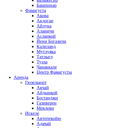
Балыкесир
Башпинар
Фамагуста
Акова
Акдоган
Айлука
Аланичи
Асланкой
Йени Богазичи
Калиланд
Мутлуяка
Татлысу
Тузла
Чанаккале
Центр Фамагусты
Аренда
Гюзельюрт
Акчай
Айдынкой
Бостанджи
Газиверен
Мевлеви
Искеле
Автепекойю
Адачай