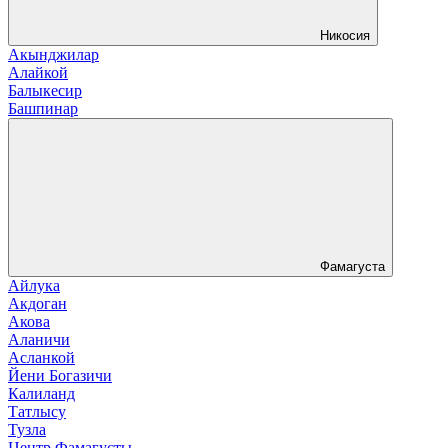
Никосия
Акынджилар
Алайкой
Балыкесир
Башпинар
Фамагуста
Айлука
Акдоган
Акова
Аланичи
Асланкой
Йени Богазичи
Калиланд
Татлысу
Тузла
Центр Фамагусты