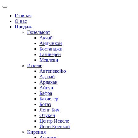
Главная
О нас
Продажа
Гюзельюрт
Акчай
Айдынкой
Бостанджи
Газиверен
Мевлеви
Искеле
Автепекойю
Адачай
Ардахан
Айгун
Бафра
Бахчелер
Богаз
Лонг Бич
Отукен
Центр Искеле
Йени Еренкой
Кирения
Агирдаг