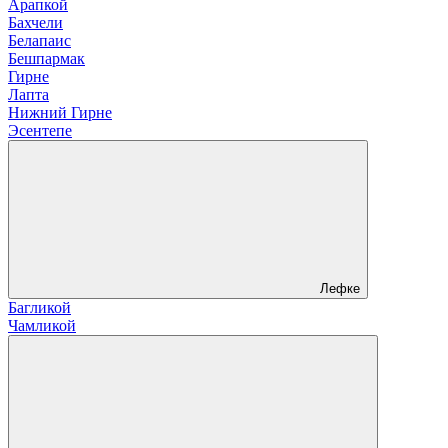
Арапкой
Бахчели
Белапаис
Бешпармак
Гирне
Лапта
Нижний Гирне
Эсентепе
Лефке
Багликой
Чамликой