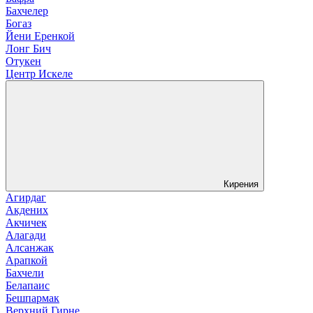
Бахчелер
Богаз
Йени Еренкой
Лонг Бич
Отукен
Центр Искеле
Кирения
Агирдаг
Акдених
Акчичек
Алагади
Алсанжак
Арапкой
Бахчели
Белапаис
Бешпармак
Верхний Гирне