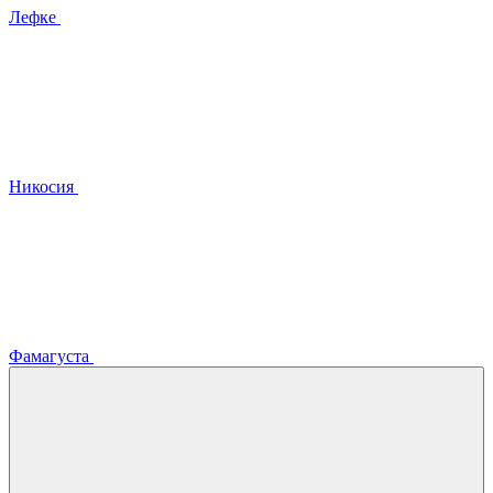
Лефке
Никосия
Фамагуста