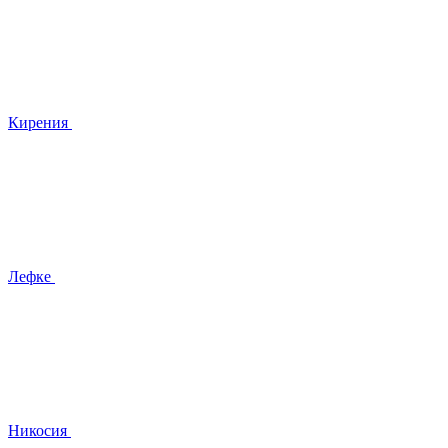
Кирения
Лефке
Никосия