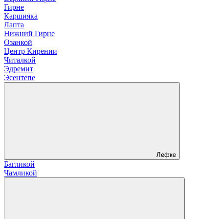
Гирне
Каршияка
Лапта
Нижний Гирне
Озанкой
Центр Кирении
Читалкой
Эдремит
Эсентепе
Лефке
Багликой
Чамликой