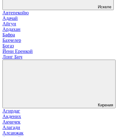
Искеле
Автепекойю
Адачай
Айгун
Ардахан
Бафра
Бахчелер
Богаз
Йени Еренкой
Лонг Бич
Кирения
Агирдаг
Акдених
Акчичек
Алагади
Алсанжак