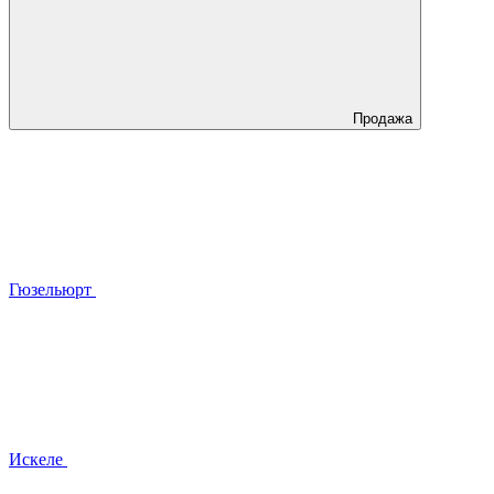
Продажа
Гюзельюрт
Искеле