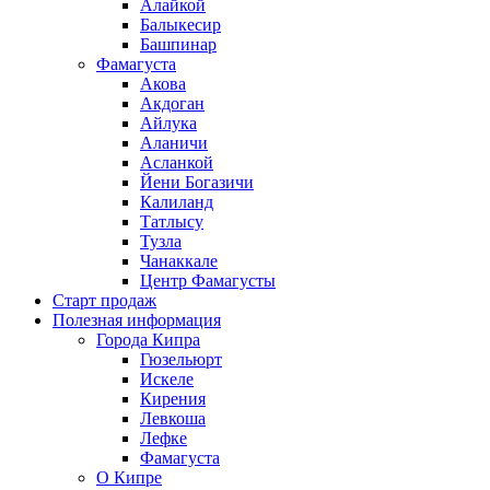
Алайкой
Балыкесир
Башпинар
Фамагуста
Акова
Акдоган
Айлука
Аланичи
Асланкой
Йени Богазичи
Калиланд
Татлысу
Тузла
Чанаккале
Центр Фамагусты
Старт продаж
Полезная информация
Города Кипра
Гюзельюрт
Искеле
Кирения
Левкоша
Лефке
Фамагуста
О Кипре