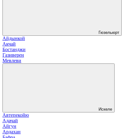
Гюзельюрт
Айдынкой
Акчай
Бостанджи
Газиверен
Мевлеви
Искеле
Автепекойю
Адачай
Айгун
Ардахан
Бафра