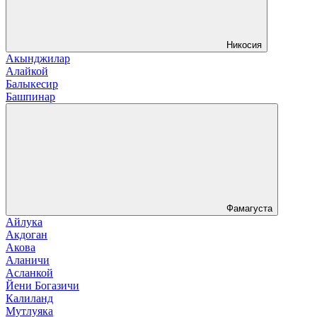
Никосия
Акынджилар
Алайкой
Балыкесир
Башпинар
Фамагуста
Айлука
Акдоган
Акова
Аланичи
Асланкой
Йени Богазичи
Калиланд
Мутлуяка