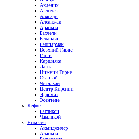
Акдених
Акчичек
Алагади
Алсанжак
Арапкой
Бахчели
Белапаис
Бешпармак
Верхний Гирне
Гирне
Каршияка
Лапта
Нижний Гирне
Озанкой
Читалкой
Центр Кирении
Эдремит
Эсентепе
Лефке
Багликой
Чамликой
Никосия
Акынджилар
Алайкой