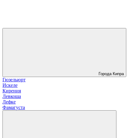
Города Кипра
Гюзельюрт
Искеле
Кирения
Левкоша
Лефке
Фамагуста