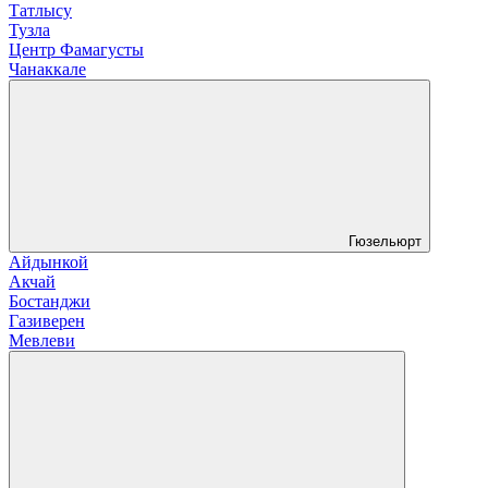
Татлысу
Тузла
Центр Фамагусты
Чанаккале
Гюзельюрт
Айдынкой
Акчай
Бостанджи
Газиверен
Мевлеви