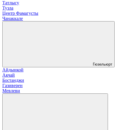
Татлысу
Тузла
Центр Фамагусты
Чанаккале
Гюзельюрт
Айдынкой
Акчай
Бостанджи
Газиверен
Мевлеви