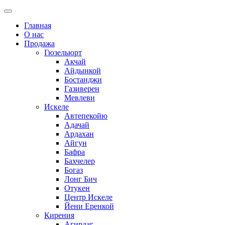
Главная
О нас
Продажа
Гюзельюрт
Акчай
Айдынкой
Бостанджи
Газиверен
Мевлеви
Искеле
Автепекойю
Адачай
Ардахан
Айгун
Бафра
Бахчелер
Богаз
Лонг Бич
Отукен
Центр Искеле
Йени Еренкой
Кирения
Агирдаг