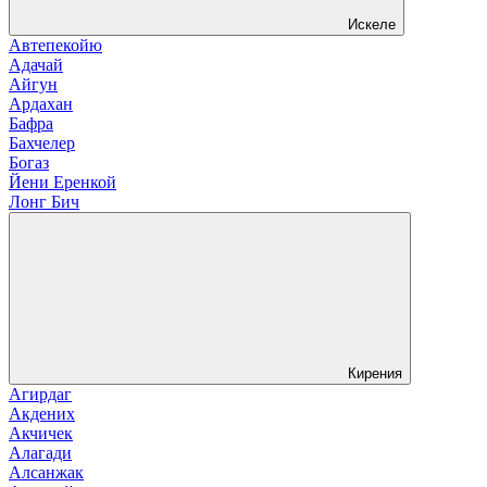
Искеле
Автепекойю
Адачай
Айгун
Ардахан
Бафра
Бахчелер
Богаз
Йени Еренкой
Лонг Бич
Кирения
Агирдаг
Акдених
Акчичек
Алагади
Алсанжак