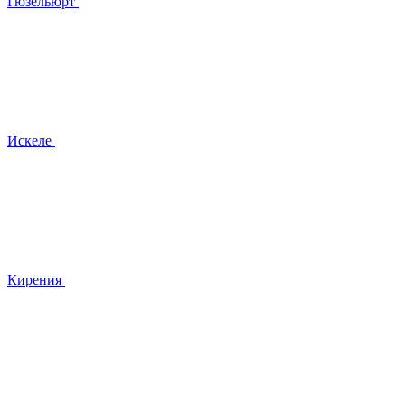
Гюзельюрт
Искеле
Кирения