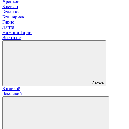
Арапкой
Бахчели
Белапаис
Бешпармак
Гирне
Лапта
Нижний Гирне
Эсентепе
Лефке
Багликой
Чамликой