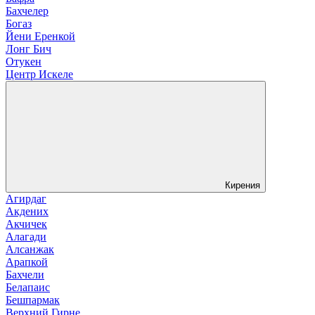
Бахчелер
Богаз
Йени Еренкой
Лонг Бич
Отукен
Центр Искеле
Кирения
Агирдаг
Акдених
Акчичек
Алагади
Алсанжак
Арапкой
Бахчели
Белапаис
Бешпармак
Верхний Гирне