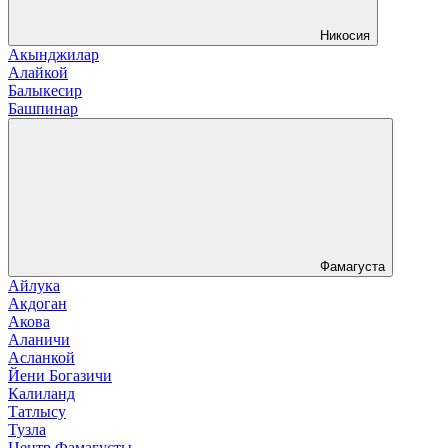
Никосия
Акынджилар
Алайкой
Балыкесир
Башпинар
Фамагуста
Айлука
Акдоган
Акова
Аланичи
Асланкой
Йени Богазичи
Калиланд
Татлысу
Тузла
Центр Фамагусты