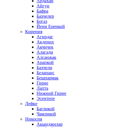
Ардахан
Айгун
Бафра
Бахчелер
Богаз
Йени Еренкой
Кирения
Агирдаг
Акдених
Акчичек
Алагади
Алсанжак
Арапкой
Бахчели
Белапаис
Бешпармак
Гирне
Лапта
Нижний Гирне
Эсентепе
Лефке
Багликой
Чамликой
Никосия
Акынджилар