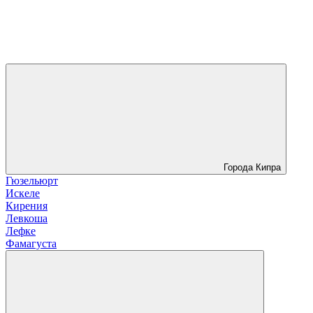
Города Кипра
Гюзельюрт
Искеле
Кирения
Левкоша
Лефке
Фамагуста