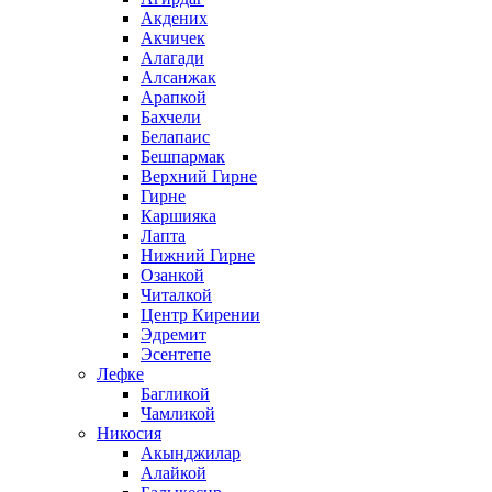
Акдених
Акчичек
Алагади
Алсанжак
Арапкой
Бахчели
Белапаис
Бешпармак
Верхний Гирне
Гирне
Каршияка
Лапта
Нижний Гирне
Озанкой
Читалкой
Центр Кирении
Эдремит
Эсентепе
Лефке
Багликой
Чамликой
Никосия
Акынджилар
Алайкой