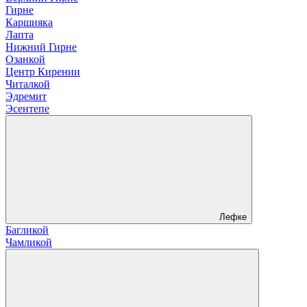
Гирне
Каршияка
Лапта
Нижний Гирне
Озанкой
Центр Кирении
Читалкой
Эдремит
Эсентепе
Лефке
Багликой
Чамликой