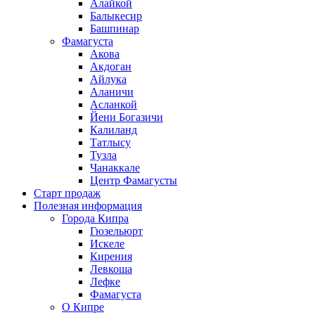
Алайкой
Балыкесир
Башпинар
Фамагуста
Акова
Акдоган
Айлука
Аланичи
Асланкой
Йени Богазичи
Калиланд
Татлысу
Тузла
Чанаккале
Центр Фамагусты
Старт продаж
Полезная информация
Города Кипра
Гюзельюрт
Искеле
Кирения
Левкоша
Лефке
Фамагуста
О Кипре