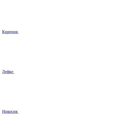
Кирения
Лефке
Никосия