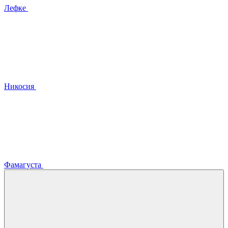
Лефке
Никосия
Фамагуста