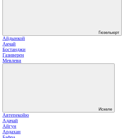
Гюзельюрт
Айдынкой
Акчай
Бостанджи
Газиверен
Мевлеви
Искеле
Автепекойю
Адачай
Айгун
Ардахан
Бафра