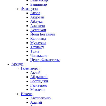
Балыкесир
Башпинар
Фамагуста
Акова
Акдоган
Айлука
Аланичи
Асланкой
Йени Богазичи
Калиланд
Мутлуяка
Татлысу
Тузла
Чанаккале
Центр Фамагусты
Аренда
Гюзельюрт
Акчай
Айдынкой
Бостанджи
Газиверен
Мевлеви
Искеле
Автепекойю
Адачай