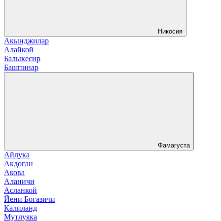
Никосия
Акынджилар
Алайкой
Балыкесир
Башпинар
Фамагуста
Айлука
Акдоган
Акова
Аланичи
Асланкой
Йени Богазичи
Калиланд
Мутлуяка