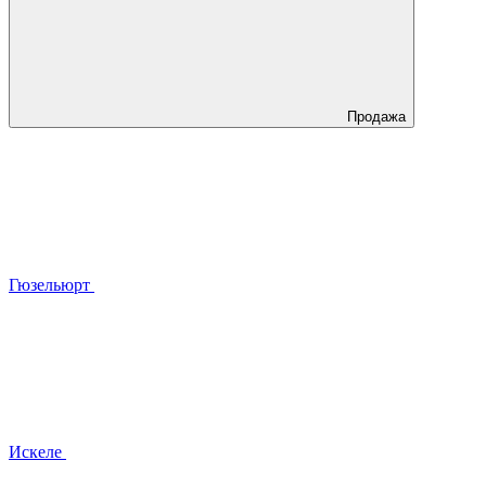
Продажа
Гюзельюрт
Искеле