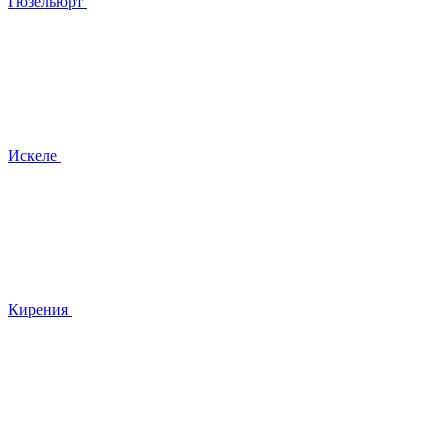
Гюзельюрт
Искеле
Кирения