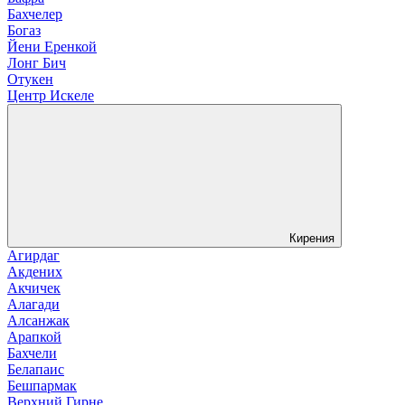
Бахчелер
Богаз
Йени Еренкой
Лонг Бич
Отукен
Центр Искеле
Кирения
Агирдаг
Акдених
Акчичек
Алагади
Алсанжак
Арапкой
Бахчели
Белапаис
Бешпармак
Верхний Гирне