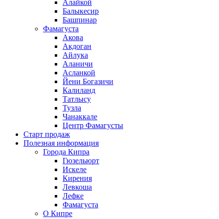
Алайкой
Балыкесир
Башпинар
Фамагуста
Акова
Акдоган
Айлука
Аланичи
Асланкой
Йени Богазичи
Калиланд
Татлысу
Тузла
Чанаккале
Центр Фамагусты
Старт продаж
Полезная информация
Города Кипра
Гюзельюрт
Искеле
Кирения
Левкоша
Лефке
Фамагуста
О Кипре