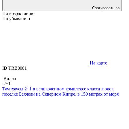
Сортировать по
По возрастанию
По убыванию
На карте
ID TRB8081
Вилла
2+1
Таунхаусы 2+1 в великолепном комплексе класса люкс в
поселке Бахчели на Северном Кипре, в 150 метрах от моря