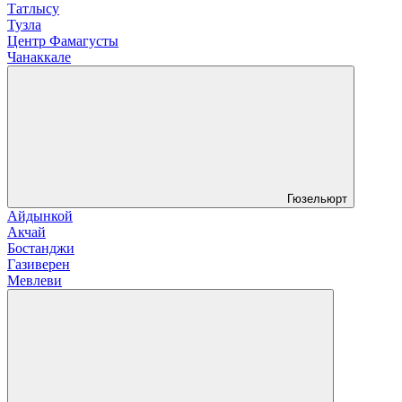
Татлысу
Тузла
Центр Фамагусты
Чанаккале
Гюзельюрт
Айдынкой
Акчай
Бостанджи
Газиверен
Мевлеви