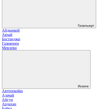
Гюзельюрт
Айдынкой
Акчай
Бостанджи
Газиверен
Мевлеви
Искеле
Автепекойю
Адачай
Айгун
Ардахан
Бафра