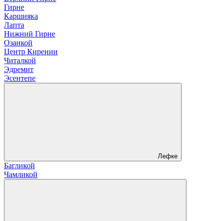
Гирне
Каршияка
Лапта
Нижний Гирне
Озанкой
Центр Кирении
Читалкой
Эдремит
Эсентепе
Лефке
Багликой
Чамликой