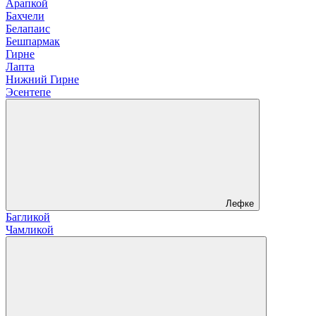
Арапкой
Бахчели
Белапаис
Бешпармак
Гирне
Лапта
Нижний Гирне
Эсентепе
Лефке
Багликой
Чамликой