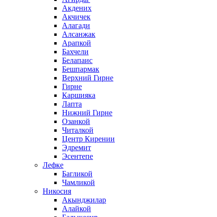
Акдених
Акчичек
Алагади
Алсанжак
Арапкой
Бахчели
Белапаис
Бешпармак
Верхний Гирне
Гирне
Каршияка
Лапта
Нижний Гирне
Озанкой
Читалкой
Центр Кирении
Эдремит
Эсентепе
Лефке
Багликой
Чамликой
Никосия
Акынджилар
Алайкой