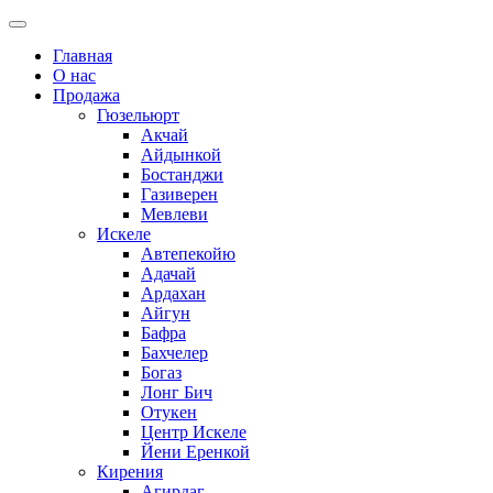
Главная
О нас
Продажа
Гюзельюрт
Акчай
Айдынкой
Бостанджи
Газиверен
Мевлеви
Искеле
Автепекойю
Адачай
Ардахан
Айгун
Бафра
Бахчелер
Богаз
Лонг Бич
Отукен
Центр Искеле
Йени Еренкой
Кирения
Агирдаг