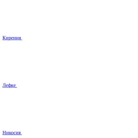
Кирения
Лефке
Никосия