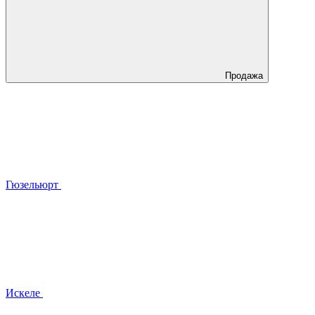
Продажа
Гюзельюрт
Искеле