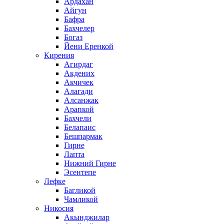
Ардахан
Айгун
Бафра
Бахчелер
Богаз
Йени Еренкой
Кирения
Агирдаг
Акдених
Акчичек
Алагади
Алсанжак
Арапкой
Бахчели
Белапаис
Бешпармак
Гирне
Лапта
Нижний Гирне
Эсентепе
Лефке
Багликой
Чамликой
Никосия
Акынджилар