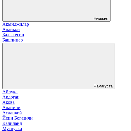
Никосия
Акынджилар
Алайкой
Балыкесир
Башпинар
Фамагуста
Айлука
Акдоган
Акова
Аланичи
Асланкой
Йени Богазичи
Калиланд
Мутлуяка