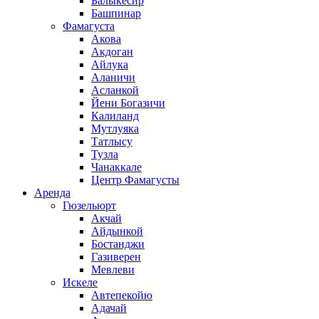
Балыкесир
Башпинар
Фамагуста
Акова
Акдоган
Айлука
Аланичи
Асланкой
Йени Богазичи
Калиланд
Мутлуяка
Татлысу
Тузла
Чанаккале
Центр Фамагусты
Аренда
Гюзельюрт
Акчай
Айдынкой
Бостанджи
Газиверен
Мевлеви
Искеле
Автепекойю
Адачай