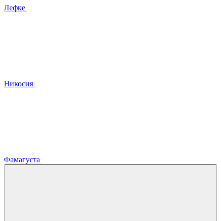
Лефке
Никосия
Фамагуста