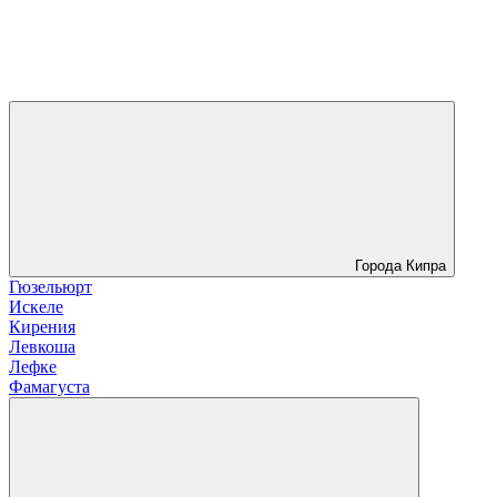
Города Кипра
Гюзельюрт
Искеле
Кирения
Левкоша
Лефке
Фамагуста