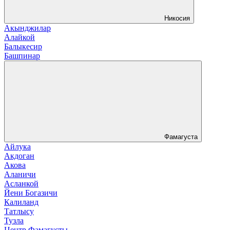
Никосия
Акынджилар
Алайкой
Балыкесир
Башпинар
Фамагуста
Айлука
Акдоган
Акова
Аланичи
Асланкой
Йени Богазичи
Калиланд
Татлысу
Тузла
Центр Фамагусты