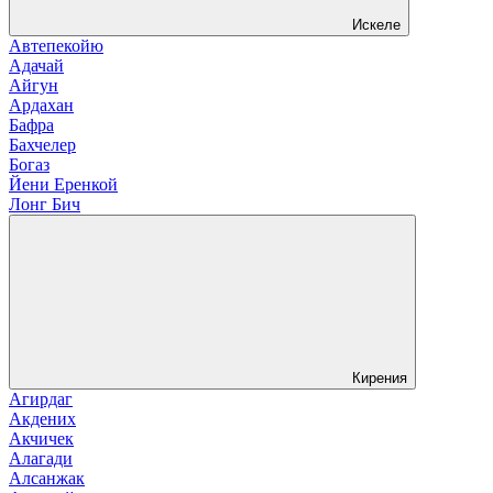
Искеле
Автепекойю
Адачай
Айгун
Ардахан
Бафра
Бахчелер
Богаз
Йени Еренкой
Лонг Бич
Кирения
Агирдаг
Акдених
Акчичек
Алагади
Алсанжак