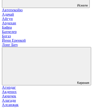
Искеле
Автепекойю
Адачай
Айгун
Ардахан
Бафра
Бахчелер
Богаз
Йени Еренкой
Лонг Бич
Кирения
Агирдаг
Акдених
Акчичек
Алагади
Алсанжак