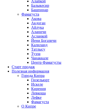
Алайкой
Балыкесир
Башпинар
Фамагуста
Акова
Акдоган
Айлука
Аланичи
Асланкой
Йени Богазичи
Калиланд
Татлысу
Тузла
Чанаккале
Центр Фамагусты
Старт продаж
Полезная информация
Города Кипра
Гюзельюрт
Искеле
Кирения
Левкоша
Лефке
Фамагуста
О Кипре