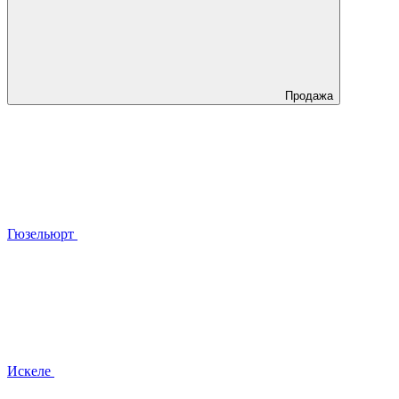
Продажа
Гюзельюрт
Искеле