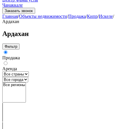
Чанаккале
Заказать звонок
Главная
/
Объекты недвижимости
/
Продажа
/
Кипр
/
Искеле
/
Ардахан
Ардахан
Фильтр
Продажа
Аренда