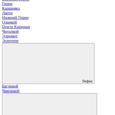
Гирне
Каршияка
Лапта
Нижний Гирне
Озанкой
Центр Кирении
Читалкой
Эдремит
Эсентепе
Лефке
Багликой
Чамликой