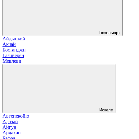
Гюзельюрт
Айдынкой
Акчай
Бостанджи
Газиверен
Мевлеви
Искеле
Автепекойю
Адачай
Айгун
Ардахан
Бафра