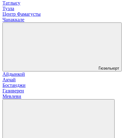
Татлысу
Тузла
Центр Фамагусты
Чанаккале
Гюзельюрт
Айдынкой
Акчай
Бостанджи
Газиверен
Мевлеви