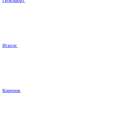
Гюзельюрт
Искеле
Кирения