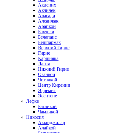
Акдених
Акчичек
Алагади
Алсанжак
Арапкой
Бахчели
Белапаис
Бешпармак
Верхний Гирне
Гирне
Каршияка
Лапта
Нижний Гирне
Озанкой
Читалкой
Центр Кирении
Эдремит
Эсентепе
Лефке
Багликой
Чамликой
Никосия
Акынджилар
Алайкой