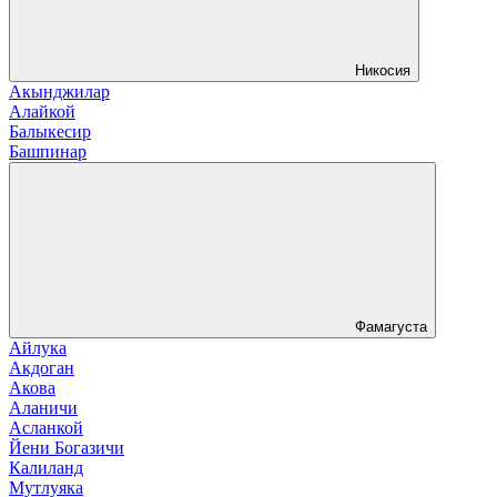
Никосия
Акынджилар
Алайкой
Балыкесир
Башпинар
Фамагуста
Айлука
Акдоган
Акова
Аланичи
Асланкой
Йени Богазичи
Калиланд
Мутлуяка