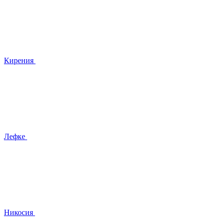
Кирения
Лефке
Никосия