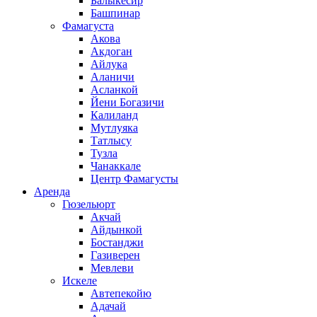
Балыкесир
Башпинар
Фамагуста
Акова
Акдоган
Айлука
Аланичи
Асланкой
Йени Богазичи
Калиланд
Мутлуяка
Татлысу
Тузла
Чанаккале
Центр Фамагусты
Аренда
Гюзельюрт
Акчай
Айдынкой
Бостанджи
Газиверен
Мевлеви
Искеле
Автепекойю
Адачай