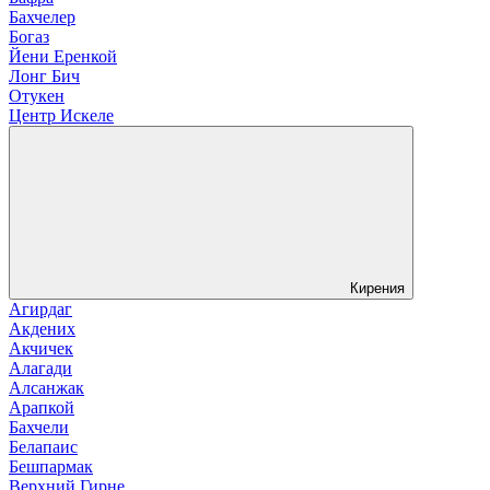
Бахчелер
Богаз
Йени Еренкой
Лонг Бич
Отукен
Центр Искеле
Кирения
Агирдаг
Акдених
Акчичек
Алагади
Алсанжак
Арапкой
Бахчели
Белапаис
Бешпармак
Верхний Гирне