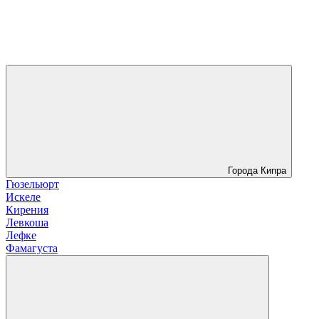
Города Кипра
Гюзельюрт
Искеле
Кирения
Левкоша
Лефке
Фамагуста