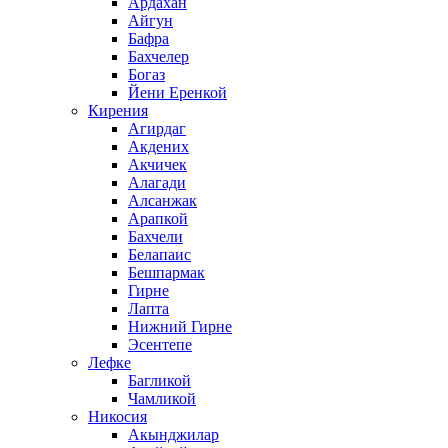
Ардахан
Айгун
Бафра
Бахчелер
Богаз
Йени Еренкой
Кирения
Агирдаг
Акдених
Акчичек
Алагади
Алсанжак
Арапкой
Бахчели
Белапаис
Бешпармак
Гирне
Лапта
Нижний Гирне
Эсентепе
Лефке
Багликой
Чамликой
Никосия
Акынджилар