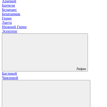
Арапкой
Бахчели
Белапаис
Бешпармак
Гирне
Лапта
Нижний Гирне
Эсентепе
Лефке
Багликой
Чамликой