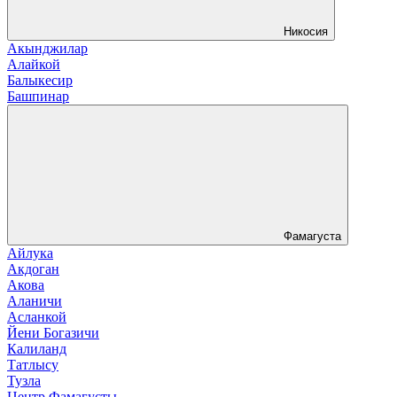
Никосия
Акынджилар
Алайкой
Балыкесир
Башпинар
Фамагуста
Айлука
Акдоган
Акова
Аланичи
Асланкой
Йени Богазичи
Калиланд
Татлысу
Тузла
Центр Фамагусты