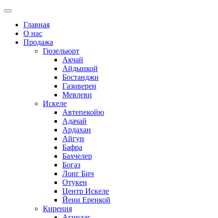
Главная
О нас
Продажа
Гюзельюрт
Акчай
Айдынкой
Бостанджи
Газиверен
Мевлеви
Искеле
Автепекойю
Адачай
Ардахан
Айгун
Бафра
Бахчелер
Богаз
Лонг Бич
Отукен
Центр Искеле
Йени Еренкой
Кирения
Агирдаг