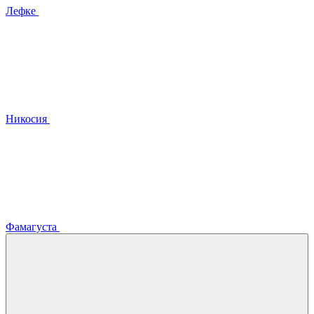
Лефке
Никосия
Фамагуста