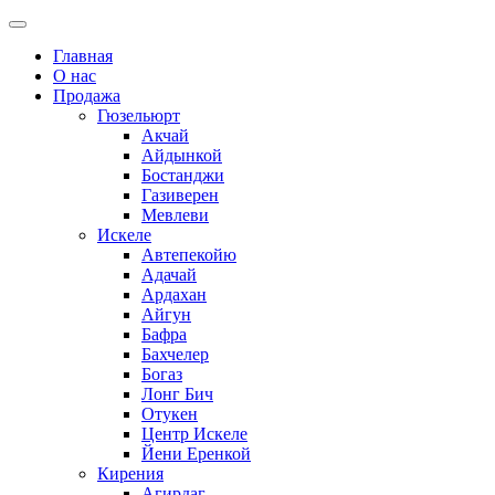
Главная
О нас
Продажа
Гюзельюрт
Акчай
Айдынкой
Бостанджи
Газиверен
Мевлеви
Искеле
Автепекойю
Адачай
Ардахан
Айгун
Бафра
Бахчелер
Богаз
Лонг Бич
Отукен
Центр Искеле
Йени Еренкой
Кирения
Агирдаг