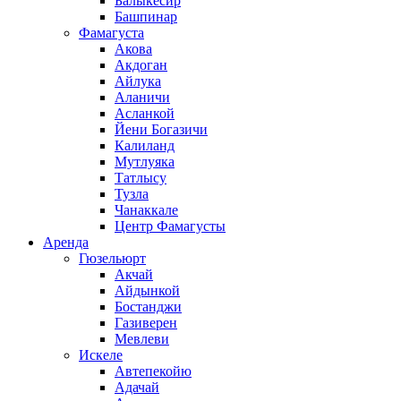
Балыкесир
Башпинар
Фамагуста
Акова
Акдоган
Айлука
Аланичи
Асланкой
Йени Богазичи
Калиланд
Мутлуяка
Татлысу
Тузла
Чанаккале
Центр Фамагусты
Аренда
Гюзельюрт
Акчай
Айдынкой
Бостанджи
Газиверен
Мевлеви
Искеле
Автепекойю
Адачай