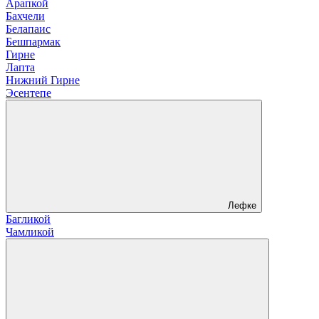
Арапкой
Бахчели
Белапаис
Бешпармак
Гирне
Лапта
Нижний Гирне
Эсентепе
Лефке
Багликой
Чамликой