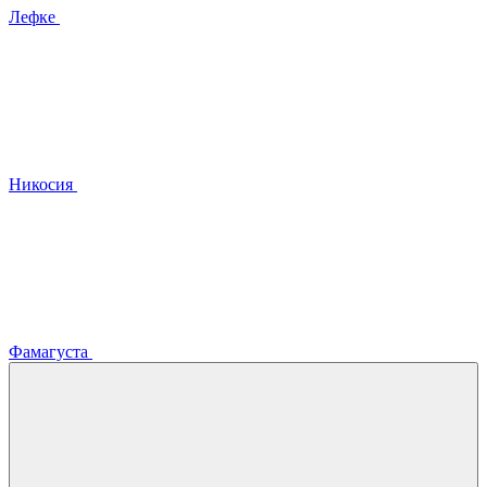
Лефке
Никосия
Фамагуста