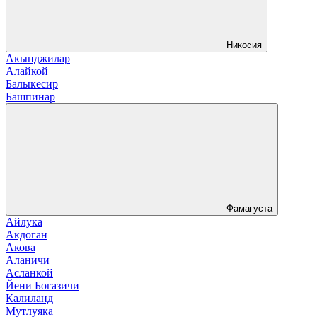
Никосия
Акынджилар
Алайкой
Балыкесир
Башпинар
Фамагуста
Айлука
Акдоган
Акова
Аланичи
Асланкой
Йени Богазичи
Калиланд
Мутлуяка