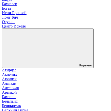
Бахчелер
Богаз
Йени Еренкой
Лонг Бич
Отукен
Центр Искеле
Кирения
Агирдаг
Акдених
Акчичек
Алагади
Алсанжак
Арапкой
Бахчели
Белапаис
Бешпармак
Верхний Гирне