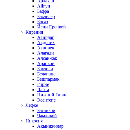
Ардахан
Айгун
Бафра
Бахчелер
Богаз
Йени Еренкой
Кирения
Агирдаг
Акдених
Акчичек
Алагади
Алсанжак
Арапкой
Бахчели
Белапаис
Бешпармак
Гирне
Лапта
Нижний Гирне
Эсентепе
Лефке
Багликой
Чамликой
Никосия
Акынджилар