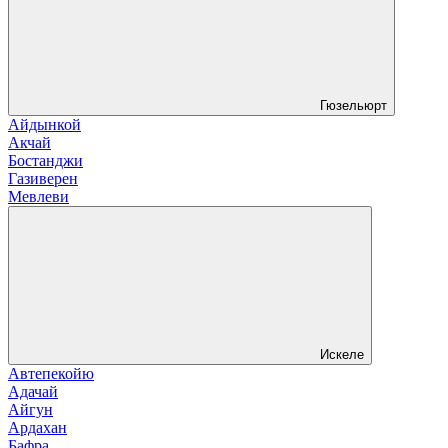
Гюзельюрт
Айдынкой
Акчай
Бостанджи
Газиверен
Мевлеви
Искеле
Автепекойю
Адачай
Айгун
Ардахан
Бафра