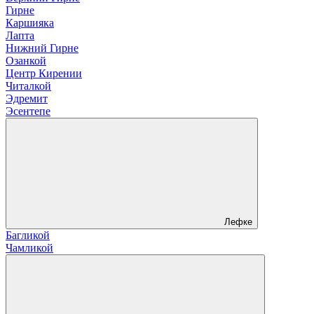
Гирне
Каршияка
Лапта
Нижний Гирне
Озанкой
Центр Кирении
Читалкой
Эдремит
Эсентепе
Лефке
Багликой
Чамликой