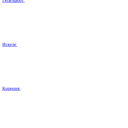
Гюзельюрт
Искеле
Кирения