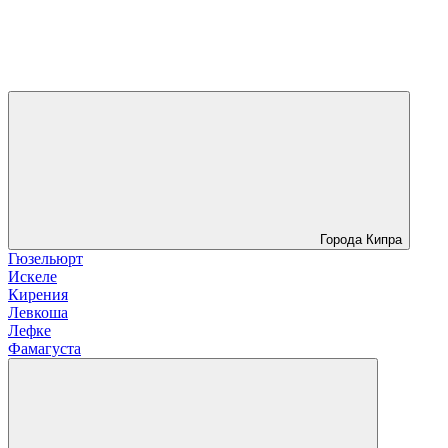
Города Кипра
Гюзельюрт
Искеле
Кирения
Левкоша
Лефке
Фамагуста