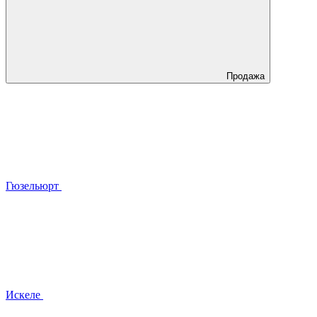
Продажа
Гюзельюрт
Искеле