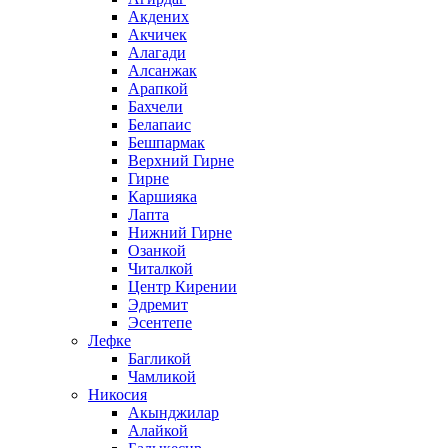
Акдених
Акчичек
Алагади
Алсанжак
Арапкой
Бахчели
Белапаис
Бешпармак
Верхний Гирне
Гирне
Каршияка
Лапта
Нижний Гирне
Озанкой
Читалкой
Центр Кирении
Эдремит
Эсентепе
Лефке
Багликой
Чамликой
Никосия
Акынджилар
Алайкой