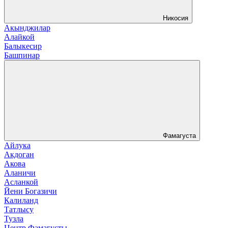
Никосия
Акынджилар
Алайкой
Балыкесир
Башпинар
Фамагуста
Айлука
Акдоган
Акова
Аланичи
Асланкой
Йени Богазичи
Калиланд
Татлысу
Тузла
Центр Фамагусты