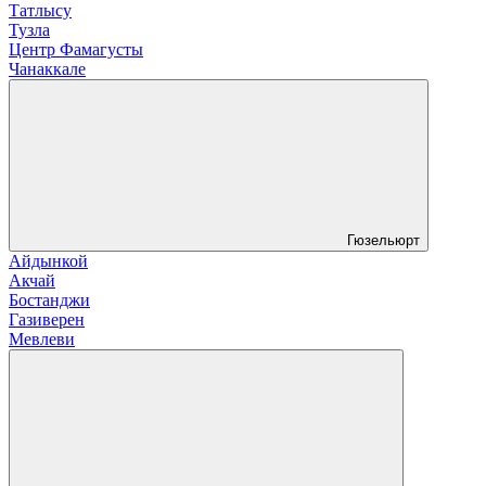
Татлысу
Тузла
Центр Фамагусты
Чанаккале
Гюзельюрт
Айдынкой
Акчай
Бостанджи
Газиверен
Мевлеви