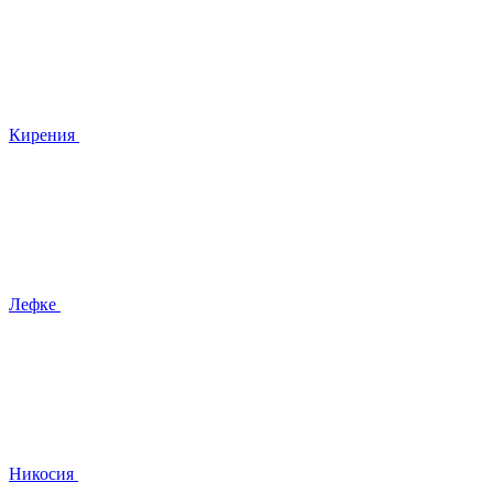
Кирения
Лефке
Никосия