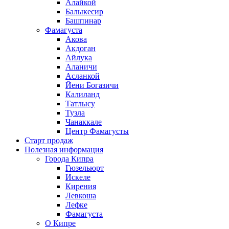
Алайкой
Балыкесир
Башпинар
Фамагуста
Акова
Акдоган
Айлука
Аланичи
Асланкой
Йени Богазичи
Калиланд
Татлысу
Тузла
Чанаккале
Центр Фамагусты
Старт продаж
Полезная информация
Города Кипра
Гюзельюрт
Искеле
Кирения
Левкоша
Лефке
Фамагуста
О Кипре