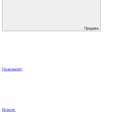
Продажа
Гюзельюрт
Искеле