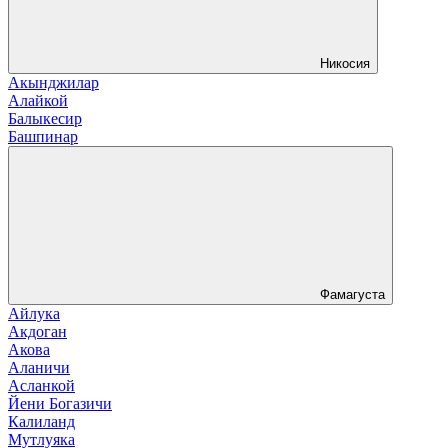
Никосия
Акынджилар
Алайкой
Балыкесир
Башпинар
Фамагуста
Айлука
Акдоган
Акова
Аланичи
Асланкой
Йени Богазичи
Калиланд
Мутлуяка