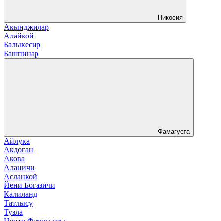
Никосия
Акынджилар
Алайкой
Балыкесир
Башпинар
Фамагуста
Айлука
Акдоган
Акова
Аланичи
Асланкой
Йени Богазичи
Калиланд
Татлысу
Тузла
Центр Фамагусты