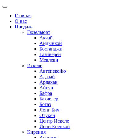
Главная
О нас
Продажа
Гюзельюрт
Акчай
Айдынкой
Бостанджи
Газиверен
Мевлеви
Искеле
Автепекойю
Адачай
Ардахан
Айгун
Бафра
Бахчелер
Богаз
Лонг Бич
Отукен
Центр Искеле
Йени Еренкой
Кирения
Агирдаг