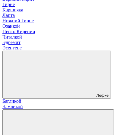
Гирне
Каршияка
Лапта
Нижний Гирне
Озанкой
Центр Кирении
Читалкой
Эдремит
Эсентепе
Лефке
Багликой
Чамликой