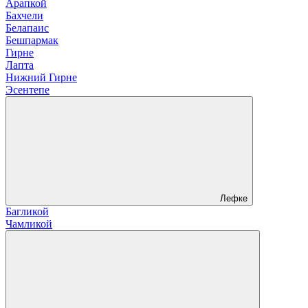
Арапкой
Бахчели
Белапаис
Бешпармак
Гирне
Лапта
Нижний Гирне
Эсентепе
Лефке
Багликой
Чамликой