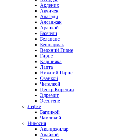
Акдених
Акчичек
Алагади
Алсанжак
Арапкой
Бахчели
Белапаис
Бешпармак
Верхний Гирне
Гирне
Каршияка
Лапта
Нижний Гирне
Озанкой
Читалкой
Центр Кирении
Эдремит
Эсентепе
Лефке
Багликой
Чамликой
Никосия
Акынджилар
Алайкой