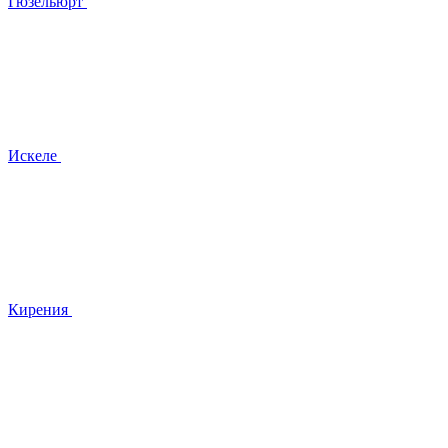
Гюзельюрт
Искеле
Кирения