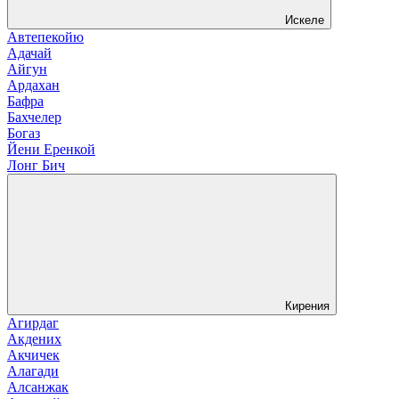
Искеле
Автепекойю
Адачай
Айгун
Ардахан
Бафра
Бахчелер
Богаз
Йени Еренкой
Лонг Бич
Кирения
Агирдаг
Акдених
Акчичек
Алагади
Алсанжак