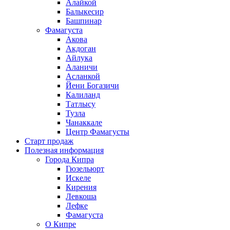
Алайкой
Балыкесир
Башпинар
Фамагуста
Акова
Акдоган
Айлука
Аланичи
Асланкой
Йени Богазичи
Калиланд
Татлысу
Тузла
Чанаккале
Центр Фамагусты
Старт продаж
Полезная информация
Города Кипра
Гюзельюрт
Искеле
Кирения
Левкоша
Лефке
Фамагуста
О Кипре