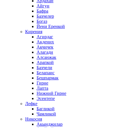
Ардахан
Айгун
Бафра
Бахчелер
Богаз
Йени Еренкой
Кирения
Агирдаг
Акдених
Акчичек
Алагади
Алсанжак
Арапкой
Бахчели
Белапаис
Бешпармак
Гирне
Лапта
Нижний Гирне
Эсентепе
Лефке
Багликой
Чамликой
Никосия
Акынджилар