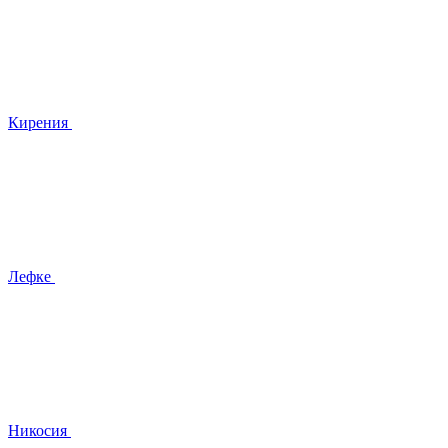
Кирения
Лефке
Никосия