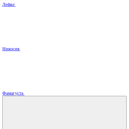
Лефке
Никосия
Фамагуста