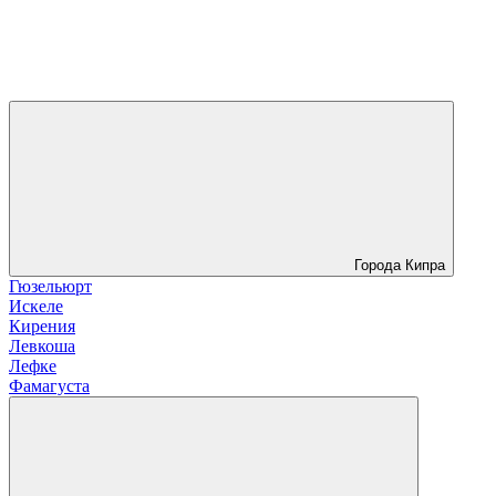
Города Кипра
Гюзельюрт
Искеле
Кирения
Левкоша
Лефке
Фамагуста