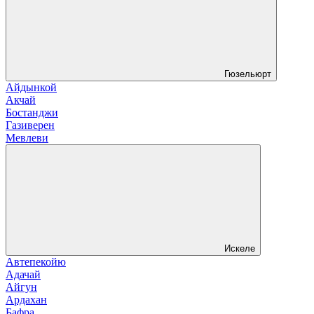
Гюзельюрт
Айдынкой
Акчай
Бостанджи
Газиверен
Мевлеви
Искеле
Автепекойю
Адачай
Айгун
Ардахан
Бафра