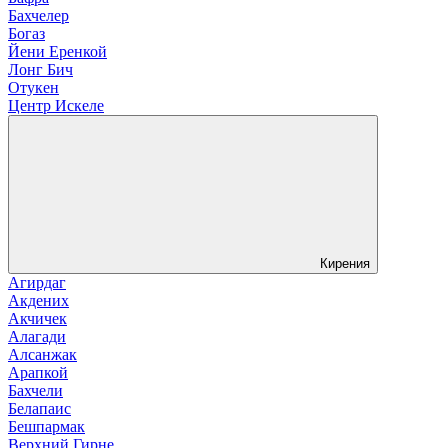
Бахчелер
Богаз
Йени Еренкой
Лонг Бич
Отукен
Центр Искеле
Кирения
Агирдаг
Акдених
Акчичек
Алагади
Алсанжак
Арапкой
Бахчели
Белапаис
Бешпармак
Верхний Гирне