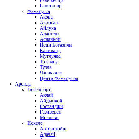
Балыкесир
Башпинар
Фамагуста
Акова
Акдоган
Айлука
Аланичи
Асланкой
Йени Богазичи
Калиланд
Мутлуяка
Татлысу
Тузла
Чанаккале
Центр Фамагусты
Аренда
Гюзельюрт
Акчай
Айдынкой
Бостанджи
Газиверен
Мевлеви
Искеле
Автепекойю
Адачай