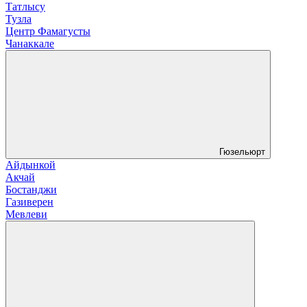
Татлысу
Тузла
Центр Фамагусты
Чанаккале
Гюзельюрт
Айдынкой
Акчай
Бостанджи
Газиверен
Мевлеви