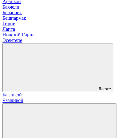
Арапкой
Бахчели
Белапаис
Бешпармак
Гирне
Лапта
Нижний Гирне
Эсентепе
Лефке
Багликой
Чамликой