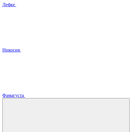
Лефке
Никосия
Фамагуста