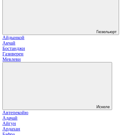
Гюзельюрт
Айдынкой
Акчай
Бостанджи
Газиверен
Мевлеви
Искеле
Автепекойю
Адачай
Айгун
Ардахан
Бафра