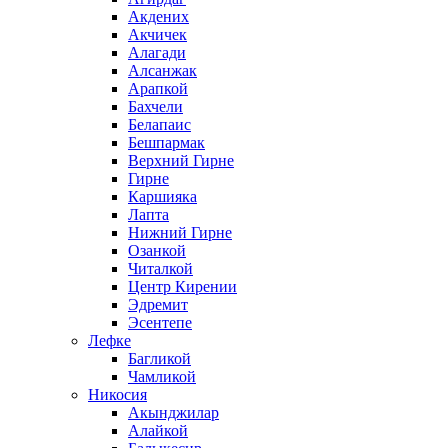
Акдених
Акчичек
Алагади
Алсанжак
Арапкой
Бахчели
Белапаис
Бешпармак
Верхний Гирне
Гирне
Каршияка
Лапта
Нижний Гирне
Озанкой
Читалкой
Центр Кирении
Эдремит
Эсентепе
Лефке
Багликой
Чамликой
Никосия
Акынджилар
Алайкой