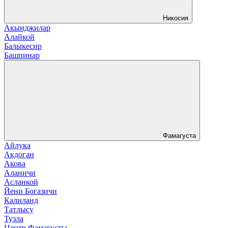
Никосия
Акынджилар
Алайкой
Балыкесир
Башпинар
Фамагуста
Айлука
Акдоган
Акова
Аланичи
Асланкой
Йени Богазичи
Калиланд
Татлысу
Тузла
Центр Фамагусты