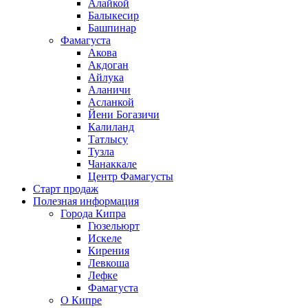
Алайкой
Балыкесир
Башпинар
Фамагуста
Акова
Акдоган
Айлука
Аланичи
Асланкой
Йени Богазичи
Калиланд
Татлысу
Тузла
Чанаккале
Центр Фамагусты
Старт продаж
Полезная информация
Города Кипра
Гюзельюрт
Искеле
Кирения
Левкоша
Лефке
Фамагуста
О Кипре