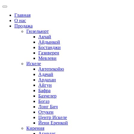
Главная
О нас
Продажа
Гюзельюрт
Акчай
Айдынкой
Бостанджи
Газиверен
Мевлеви
Искеле
Автепекойю
Адачай
Ардахан
Айгун
Бафра
Бахчелер
Богаз
Лонг Бич
Отукен
Центр Искеле
Йени Еренкой
Кирения
Агирдаг