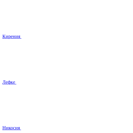
Кирения
Лефке
Никосия