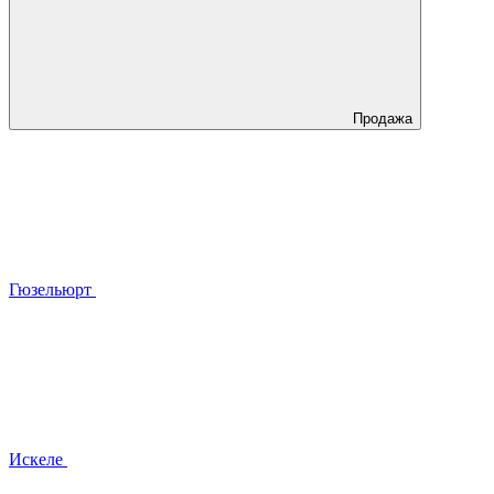
Продажа
Гюзельюрт
Искеле