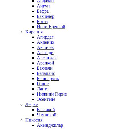
Ардахан
Айгун
Бафра
Бахчелер
Богаз
Йени Еренкой
Кирения
Агирдаг
Акдених
Акчичек
Алагади
Алсанжак
Арапкой
Бахчели
Белапаис
Бешпармак
Гирне
Лапта
Нижний Гирне
Эсентепе
Лефке
Багликой
Чамликой
Никосия
Акынджилар