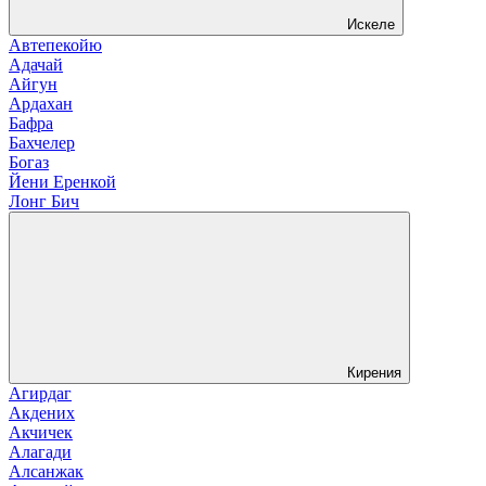
Искеле
Автепекойю
Адачай
Айгун
Ардахан
Бафра
Бахчелер
Богаз
Йени Еренкой
Лонг Бич
Кирения
Агирдаг
Акдених
Акчичек
Алагади
Алсанжак