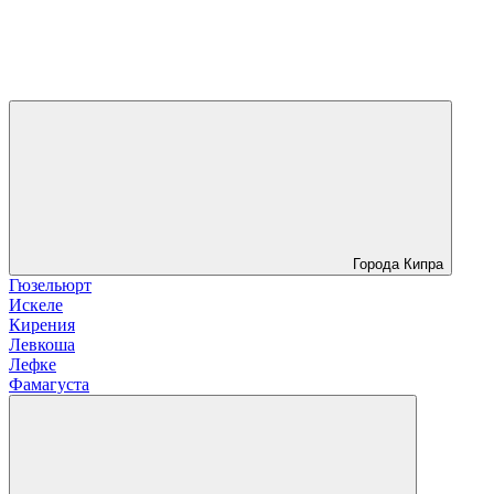
Города Кипра
Гюзельюрт
Искеле
Кирения
Левкоша
Лефке
Фамагуста