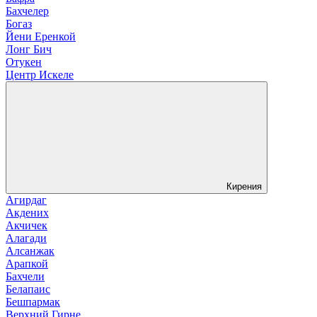
Бахчелер
Богаз
Йени Еренкой
Лонг Бич
Отукен
Центр Искеле
Кирения
Агирдаг
Акдених
Акчичек
Алагади
Алсанжак
Арапкой
Бахчели
Белапаис
Бешпармак
Верхний Гирне