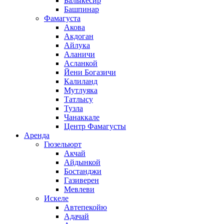
Балыкесир
Башпинар
Фамагуста
Акова
Акдоган
Айлука
Аланичи
Асланкой
Йени Богазичи
Калиланд
Мутлуяка
Татлысу
Тузла
Чанаккале
Центр Фамагусты
Аренда
Гюзельюрт
Акчай
Айдынкой
Бостанджи
Газиверен
Мевлеви
Искеле
Автепекойю
Адачай