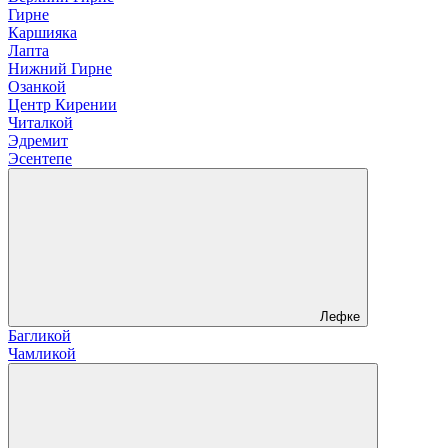
Гирне
Каршияка
Лапта
Нижний Гирне
Озанкой
Центр Кирении
Читалкой
Эдремит
Эсентепе
Лефке
Багликой
Чамликой