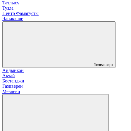
Татлысу
Тузла
Центр Фамагусты
Чанаккале
Гюзельюрт
Айдынкой
Акчай
Бостанджи
Газиверен
Мевлеви