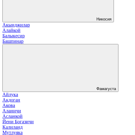
Никосия
Акынджилар
Алайкой
Балыкесир
Башпинар
Фамагуста
Айлука
Акдоган
Акова
Аланичи
Асланкой
Йени Богазичи
Калиланд
Мутлуяка