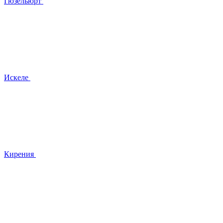
Гюзельюрт
Искеле
Кирения