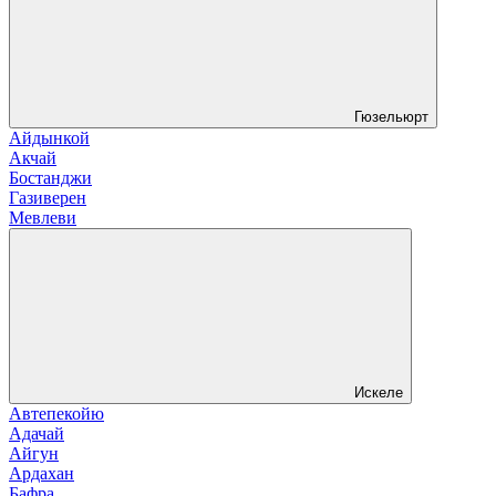
Гюзельюрт
Айдынкой
Акчай
Бостанджи
Газиверен
Мевлеви
Искеле
Автепекойю
Адачай
Айгун
Ардахан
Бафра