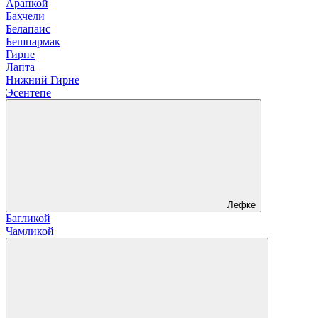
Арапкой
Бахчели
Белапаис
Бешпармак
Гирне
Лапта
Нижний Гирне
Эсентепе
Лефке
Багликой
Чамликой