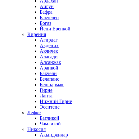
Ардахан
Айгун
Бафра
Бахчелер
Богаз
Йени Еренкой
Кирения
Агирдаг
Акдених
Акчичек
Алагади
Алсанжак
Арапкой
Бахчели
Белапаис
Бешпармак
Гирне
Лапта
Нижний Гирне
Эсентепе
Лефке
Багликой
Чамликой
Никосия
Акынджилар