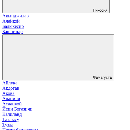
Никосия
Акынджилар
Алайкой
Балыкесир
Башпинар
Фамагуста
Айлука
Акдоган
Акова
Аланичи
Асланкой
Йени Богазичи
Калиланд
Татлысу
Тузла
Центр Фамагусты