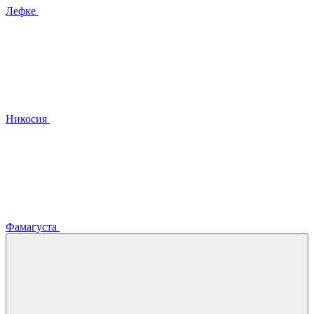
Лефке
Никосия
Фамагуста