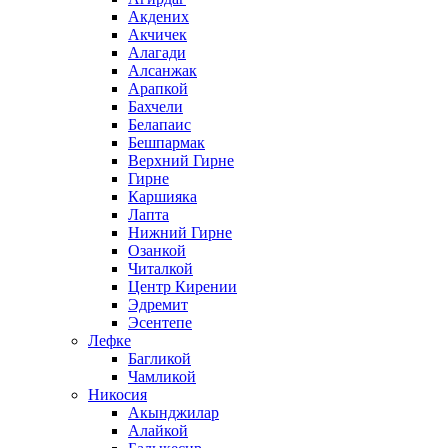
Акдених
Акчичек
Алагади
Алсанжак
Арапкой
Бахчели
Белапаис
Бешпармак
Верхний Гирне
Гирне
Каршияка
Лапта
Нижний Гирне
Озанкой
Читалкой
Центр Кирении
Эдремит
Эсентепе
Лефке
Багликой
Чамликой
Никосия
Акынджилар
Алайкой