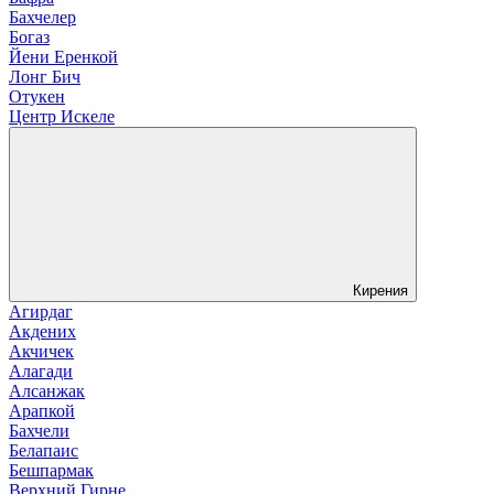
Бахчелер
Богаз
Йени Еренкой
Лонг Бич
Отукен
Центр Искеле
Кирения
Агирдаг
Акдених
Акчичек
Алагади
Алсанжак
Арапкой
Бахчели
Белапаис
Бешпармак
Верхний Гирне