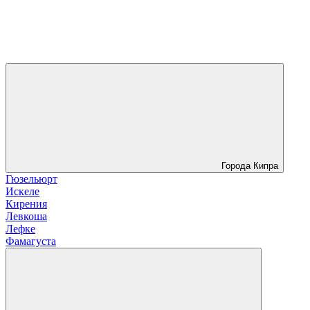
Города Кипра
Гюзельюрт
Искеле
Кирения
Левкоша
Лефке
Фамагуста