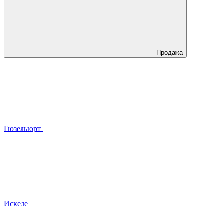
Продажа
Гюзельюрт
Искеле