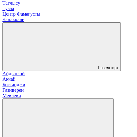
Татлысу
Тузла
Центр Фамагусты
Чанаккале
Гюзельюрт
Айдынкой
Акчай
Бостанджи
Газиверен
Мевлеви