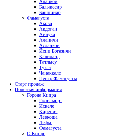
Алайкой
Балыкесир
Башпинар
Фамагуста
Акова
Акдоган
Айлука
Аланичи
Асланкой
Йени Богазичи
Калиланд
Татлысу
Тузла
Чанаккале
Центр Фамагусты
Старт продаж
Полезная информация
Города Кипра
Гюзельюрт
Искеле
Кирения
Левкоша
Лефке
Фамагуста
О Кипре