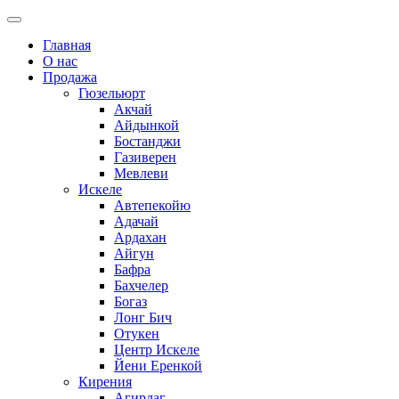
Главная
О нас
Продажа
Гюзельюрт
Акчай
Айдынкой
Бостанджи
Газиверен
Мевлеви
Искеле
Автепекойю
Адачай
Ардахан
Айгун
Бафра
Бахчелер
Богаз
Лонг Бич
Отукен
Центр Искеле
Йени Еренкой
Кирения
Агирдаг