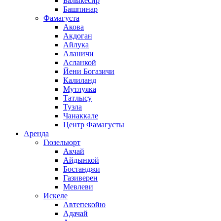
Балыкесир
Башпинар
Фамагуста
Акова
Акдоган
Айлука
Аланичи
Асланкой
Йени Богазичи
Калиланд
Мутлуяка
Татлысу
Тузла
Чанаккале
Центр Фамагусты
Аренда
Гюзельюрт
Акчай
Айдынкой
Бостанджи
Газиверен
Мевлеви
Искеле
Автепекойю
Адачай