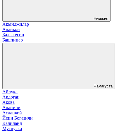
Никосия
Акынджилар
Алайкой
Балыкесир
Башпинар
Фамагуста
Айлука
Акдоган
Акова
Аланичи
Асланкой
Йени Богазичи
Калиланд
Мутлуяка