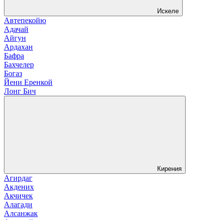
Искеле
Автепекойю
Адачай
Айгун
Ардахан
Бафра
Бахчелер
Богаз
Йени Еренкой
Лонг Бич
Кирения
Агирдаг
Акдених
Акчичек
Алагади
Алсанжак