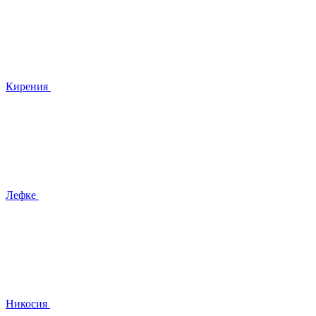
Кирения
Лефке
Никосия