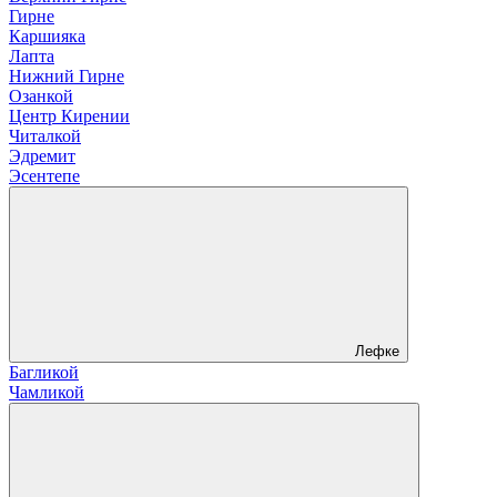
Гирне
Каршияка
Лапта
Нижний Гирне
Озанкой
Центр Кирении
Читалкой
Эдремит
Эсентепе
Лефке
Багликой
Чамликой