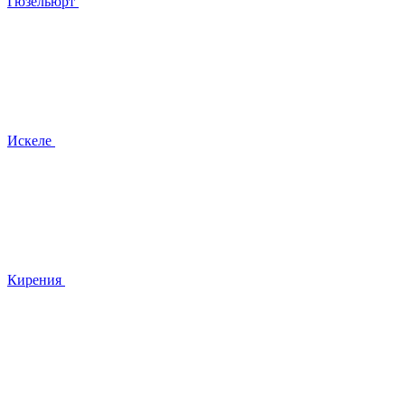
Гюзельюрт
Искеле
Кирения