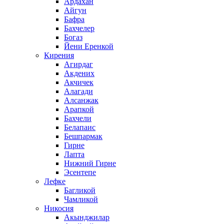
Ардахан
Айгун
Бафра
Бахчелер
Богаз
Йени Еренкой
Кирения
Агирдаг
Акдених
Акчичек
Алагади
Алсанжак
Арапкой
Бахчели
Белапаис
Бешпармак
Гирне
Лапта
Нижний Гирне
Эсентепе
Лефке
Багликой
Чамликой
Никосия
Акынджилар