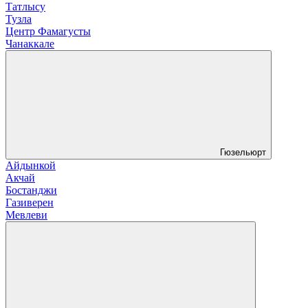
Татлысу
Тузла
Центр Фамагусты
Чанаккале
Гюзельюрт
Айдынкой
Акчай
Бостанджи
Газиверен
Мевлеви