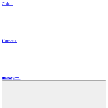
Лефке
Никосия
Фамагуста