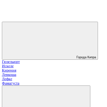
Города Кипра
Гюзельюрт
Искеле
Кирения
Левкоша
Лефке
Фамагуста