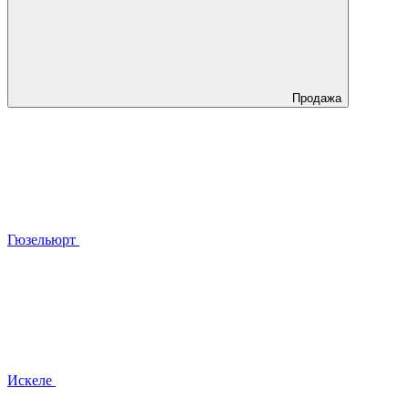
Продажа
Гюзельюрт
Искеле