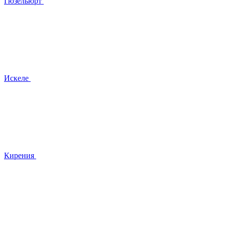
Гюзельюрт
Искеле
Кирения