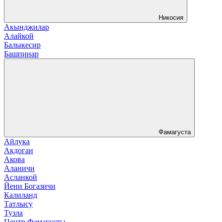
Никосия
Акынджилар
Алайкой
Балыкесир
Башпинар
Фамагуста
Айлука
Акдоган
Акова
Аланичи
Асланкой
Йени Богазичи
Калиланд
Татлысу
Тузла
Центр Фамагусты