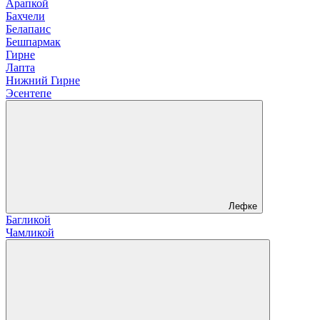
Арапкой
Бахчели
Белапаис
Бешпармак
Гирне
Лапта
Нижний Гирне
Эсентепе
Лефке
Багликой
Чамликой