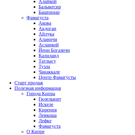
Алайкой
Балыкесир
Башпинар
Фамагуста
Акова
Акдоган
Айлука
Аланичи
Асланкой
Йени Богазичи
Калиланд
Татлысу
Тузла
Чанаккале
Центр Фамагусты
Старт продаж
Полезная информация
Города Кипра
Гюзельюрт
Искеле
Кирения
Левкоша
Лефке
Фамагуста
О Кипре