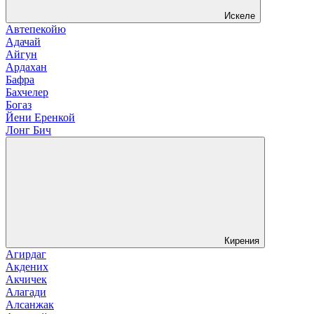
Искеле
Автепекойю
Адачай
Айгун
Ардахан
Бафра
Бахчелер
Богаз
Йени Еренкой
Лонг Бич
Кирения
Агирдаг
Акдених
Акчичек
Алагади
Алсанжак