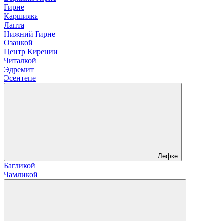
Гирне
Каршияка
Лапта
Нижний Гирне
Озанкой
Центр Кирении
Читалкой
Эдремит
Эсентепе
Лефке
Багликой
Чамликой