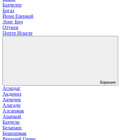
Бахчелер
Богаз
Йени Еренкой
Лонг Бич
Отукен
Центр Искеле
Кирения
Агирдаг
Акдених
Акчичек
Алагади
Алсанжак
Арапкой
Бахчели
Белапаис
Бешпармак
Верхний Гирне