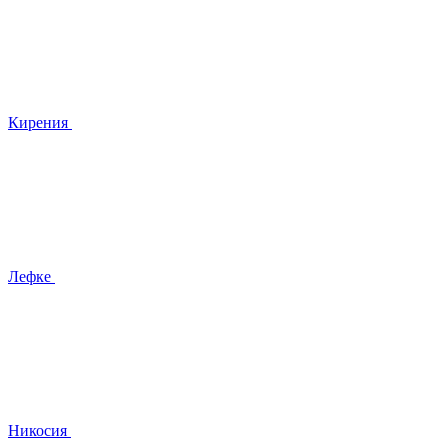
Кирения
Лефке
Никосия