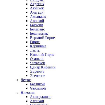
Акдених
Акчичек
Алагади
Алсанжак
Арапкой
Бахчели
Белапаис
Бешпармак
Верхний Гирне
Гирне
Каршияка
Лапта
Нижний Гирне
Озанкой
Читалкой
Центр Кирении
Эдремит
Эсентепе
Лефке
Багликой
Чамликой
Никосия
Акынджилар
Алайкой