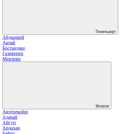
Гюзельюрт
Айдынкой
Акчай
Бостанджи
Газиверен
Мевлеви
Искеле
Автепекойю
Адачай
Айгун
Ардахан
Бафра