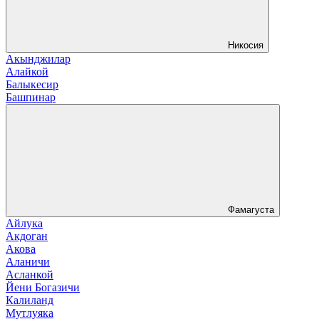
Никосия
Акынджилар
Алайкой
Балыкесир
Башпинар
Фамагуста
Айлука
Акдоган
Акова
Аланичи
Асланкой
Йени Богазичи
Калиланд
Мутлуяка