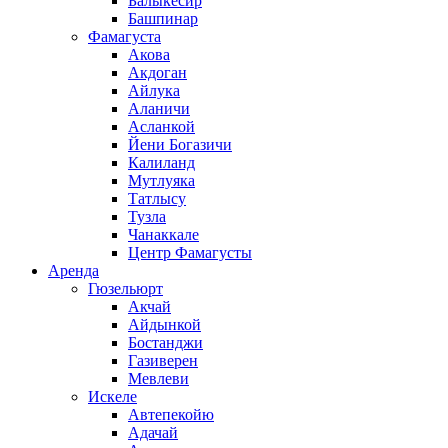
Балыкесир
Башпинар
Фамагуста
Акова
Акдоган
Айлука
Аланичи
Асланкой
Йени Богазичи
Калиланд
Мутлуяка
Татлысу
Тузла
Чанаккале
Центр Фамагусты
Аренда
Гюзельюрт
Акчай
Айдынкой
Бостанджи
Газиверен
Мевлеви
Искеле
Автепекойю
Адачай