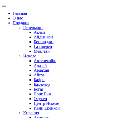
Главная
О нас
Продажа
Гюзельюрт
Акчай
Айдынкой
Бостанджи
Газиверен
Мевлеви
Искеле
Автепекойю
Адачай
Ардахан
Айгун
Бафра
Бахчелер
Богаз
Лонг Бич
Отукен
Центр Искеле
Йени Еренкой
Кирения
Агирдаг