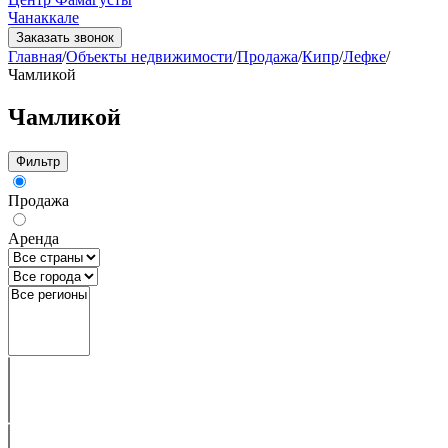
Чанаккале
Заказать звонок
Главная
/
Объекты недвижимости
/
Продажа
/
Кипр
/
Лефке
/
Чамликой
Чамликой
Фильтр
Продажа
Аренда