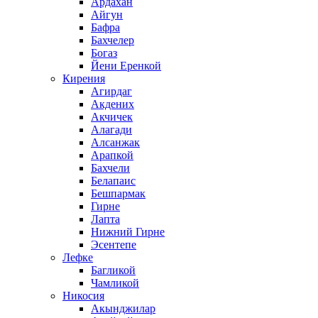
Ардахан
Айгун
Бафра
Бахчелер
Богаз
Йени Еренкой
Кирения
Агирдаг
Акдених
Акчичек
Алагади
Алсанжак
Арапкой
Бахчели
Белапаис
Бешпармак
Гирне
Лапта
Нижний Гирне
Эсентепе
Лефке
Багликой
Чамликой
Никосия
Акынджилар