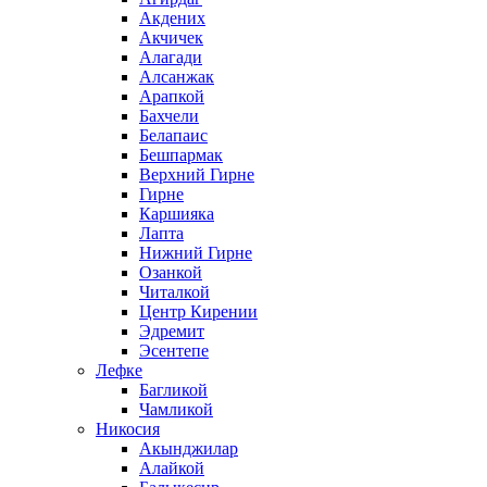
Акдених
Акчичек
Алагади
Алсанжак
Арапкой
Бахчели
Белапаис
Бешпармак
Верхний Гирне
Гирне
Каршияка
Лапта
Нижний Гирне
Озанкой
Читалкой
Центр Кирении
Эдремит
Эсентепе
Лефке
Багликой
Чамликой
Никосия
Акынджилар
Алайкой