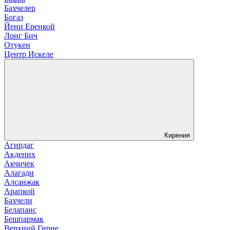
Бахчелер
Богаз
Йени Еренкой
Лонг Бич
Отукен
Центр Искеле
Кирения
Агирдаг
Акдених
Акчичек
Алагади
Алсанжак
Арапкой
Бахчели
Белапаис
Бешпармак
Верхний Гирне