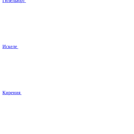
Гюзельюрт
Искеле
Кирения