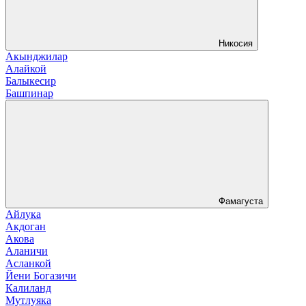
Никосия
Акынджилар
Алайкой
Балыкесир
Башпинар
Фамагуста
Айлука
Акдоган
Акова
Аланичи
Асланкой
Йени Богазичи
Калиланд
Мутлуяка