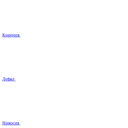
Кирения
Лефке
Никосия