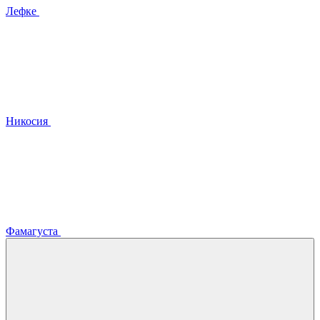
Лефке
Никосия
Фамагуста