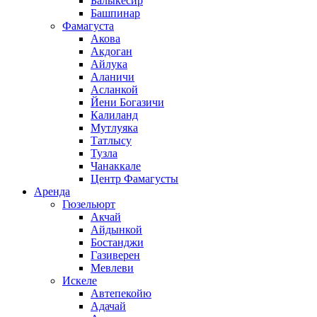
Балыкесир
Башпинар
Фамагуста
Акова
Акдоган
Айлука
Аланичи
Асланкой
Йени Богазичи
Калиланд
Мутлуяка
Татлысу
Тузла
Чанаккале
Центр Фамагусты
Аренда
Гюзельюрт
Акчай
Айдынкой
Бостанджи
Газиверен
Мевлеви
Искеле
Автепекойю
Адачай