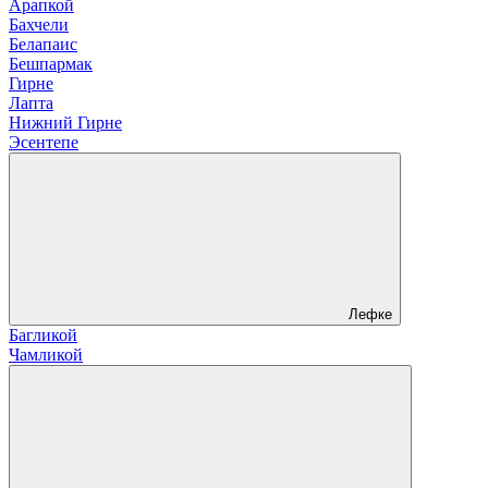
Арапкой
Бахчели
Белапаис
Бешпармак
Гирне
Лапта
Нижний Гирне
Эсентепе
Лефке
Багликой
Чамликой