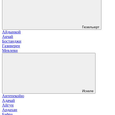
Гюзельюрт
Айдынкой
Акчай
Бостанджи
Газиверен
Мевлеви
Искеле
Автепекойю
Адачай
Айгун
Ардахан
Бафра