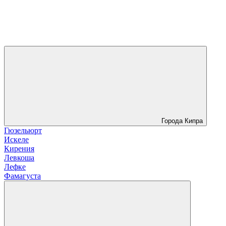
Города Кипра
Гюзельюрт
Искеле
Кирения
Левкоша
Лефке
Фамагуста