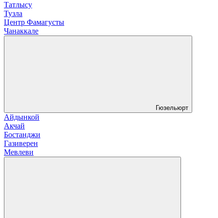
Татлысу
Тузла
Центр Фамагусты
Чанаккале
Гюзельюрт
Айдынкой
Акчай
Бостанджи
Газиверен
Мевлеви