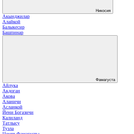
Никосия
Акынджилар
Алайкой
Балыкесир
Башпинар
Фамагуста
Айлука
Акдоган
Акова
Аланичи
Асланкой
Йени Богазичи
Калиланд
Татлысу
Тузла
Центр Фамагусты