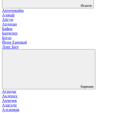
Искеле
Автепекойю
Адачай
Айгун
Ардахан
Бафра
Бахчелер
Богаз
Йени Еренкой
Лонг Бич
Кирения
Агирдаг
Акдених
Акчичек
Алагади
Алсанжак