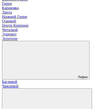
Гирне
Каршияка
Лапта
Нижний Гирне
Озанкой
Центр Кирении
Читалкой
Эдремит
Эсентепе
Лефке
Багликой
Чамликой