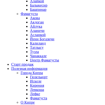
Алайкой
Балыкесир
Башпинар
Фамагуста
Акова
Акдоган
Айлука
Аланичи
Асланкой
Йени Богазичи
Калиланд
Татлысу
Тузла
Чанаккале
Центр Фамагусты
Старт продаж
Полезная информация
Города Кипра
Гюзельюрт
Искеле
Кирения
Левкоша
Лефке
Фамагуста
О Кипре