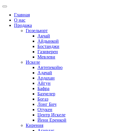
Главная
О нас
Продажа
Гюзельюрт
Акчай
Айдынкой
Бостанджи
Газиверен
Мевлеви
Искеле
Автепекойю
Адачай
Ардахан
Айгун
Бафра
Бахчелер
Богаз
Лонг Бич
Отукен
Центр Искеле
Йени Еренкой
Кирения
Агирдаг