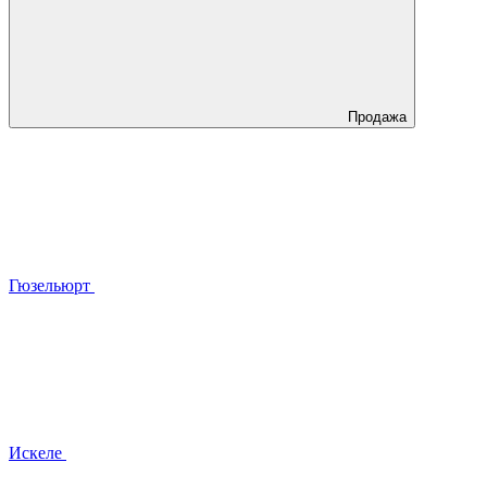
Продажа
Гюзельюрт
Искеле