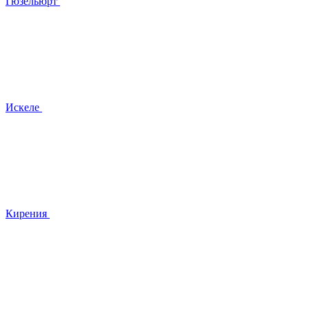
Гюзельюрт
Искеле
Кирения