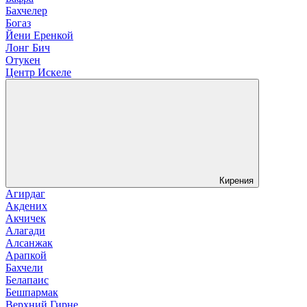
Бахчелер
Богаз
Йени Еренкой
Лонг Бич
Отукен
Центр Искеле
Кирения
Агирдаг
Акдених
Акчичек
Алагади
Алсанжак
Арапкой
Бахчели
Белапаис
Бешпармак
Верхний Гирне