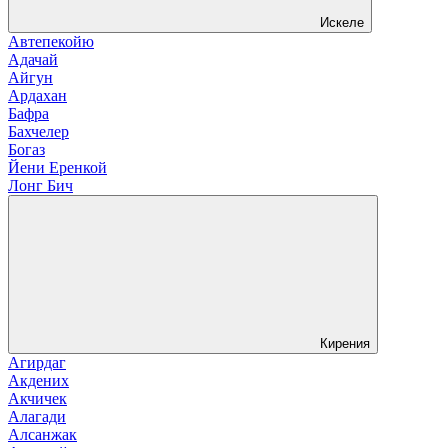
Искеле
Автепекойю
Адачай
Айгун
Ардахан
Бафра
Бахчелер
Богаз
Йени Еренкой
Лонг Бич
Кирения
Агирдаг
Акдених
Акчичек
Алагади
Алсанжак