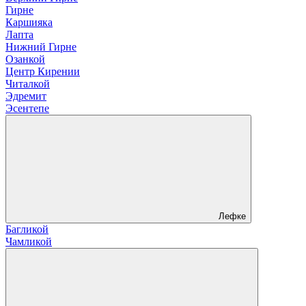
Гирне
Каршияка
Лапта
Нижний Гирне
Озанкой
Центр Кирении
Читалкой
Эдремит
Эсентепе
Лефке
Багликой
Чамликой