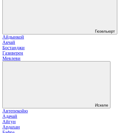
Гюзельюрт
Айдынкой
Акчай
Бостанджи
Газиверен
Мевлеви
Искеле
Автепекойю
Адачай
Айгун
Ардахан
Бафра