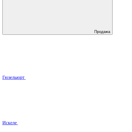
Продажа
Гюзельюрт
Искеле