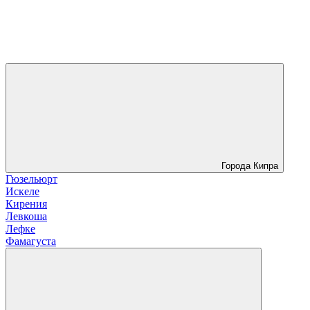
Города Кипра
Гюзельюрт
Искеле
Кирения
Левкоша
Лефке
Фамагуста