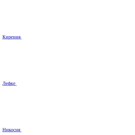
Кирения
Лефке
Никосия