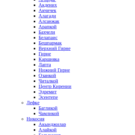
Акдених
Акчичек
Алагади
Алсанжак
Арапкой
Бахчели
Белапаис
Бешпармак
Верхний Гирне
Гирне
Каршияка
Лапта
Нижний Гирне
Озанкой
Читалкой
Центр Кирении
Эдремит
Эсентепе
Лефке
Багликой
Чамликой
Никосия
Акынджилар
Алайкой