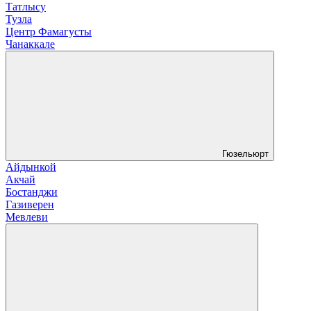
Татлысу
Тузла
Центр Фамагусты
Чанаккале
Гюзельюрт
Айдынкой
Акчай
Бостанджи
Газиверен
Мевлеви