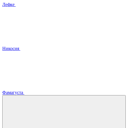
Лефке
Никосия
Фамагуста