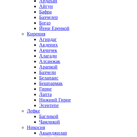
Ардахан
Айгун
Бафра
Бахчелер
Богаз
Йени Еренкой
Кирения
Агирдаг
Акдених
Акчичек
Алагади
Алсанжак
Арапкой
Бахчели
Белапаис
Бешпармак
Гирне
Лапта
Нижний Гирне
Эсентепе
Лефке
Багликой
Чамликой
Никосия
Акынджилар