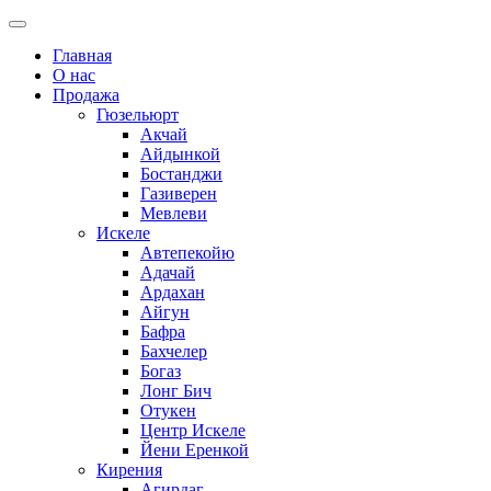
Главная
О нас
Продажа
Гюзельюрт
Акчай
Айдынкой
Бостанджи
Газиверен
Мевлеви
Искеле
Автепекойю
Адачай
Ардахан
Айгун
Бафра
Бахчелер
Богаз
Лонг Бич
Отукен
Центр Искеле
Йени Еренкой
Кирения
Агирдаг