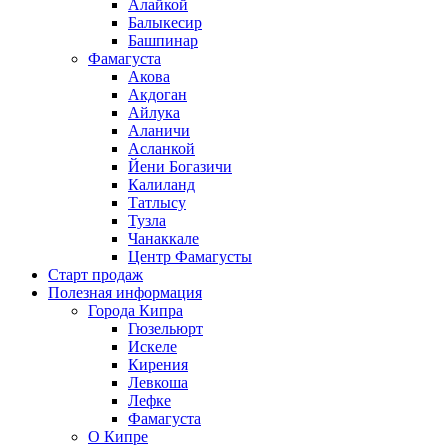
Алайкой
Балыкесир
Башпинар
Фамагуста
Акова
Акдоган
Айлука
Аланичи
Асланкой
Йени Богазичи
Калиланд
Татлысу
Тузла
Чанаккале
Центр Фамагусты
Старт продаж
Полезная информация
Города Кипра
Гюзельюрт
Искеле
Кирения
Левкоша
Лефке
Фамагуста
О Кипре