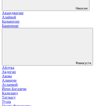
Никосия
Акынджилар
Алайкой
Балыкесир
Башпинар
Фамагуста
Айлука
Акдоган
Акова
Аланичи
Асланкой
Йени Богазичи
Калиланд
Татлысу
Тузла
Центр Фамагусты