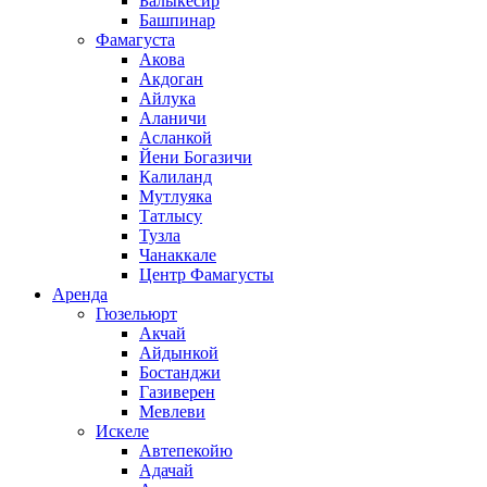
Балыкесир
Башпинар
Фамагуста
Акова
Акдоган
Айлука
Аланичи
Асланкой
Йени Богазичи
Калиланд
Мутлуяка
Татлысу
Тузла
Чанаккале
Центр Фамагусты
Аренда
Гюзельюрт
Акчай
Айдынкой
Бостанджи
Газиверен
Мевлеви
Искеле
Автепекойю
Адачай