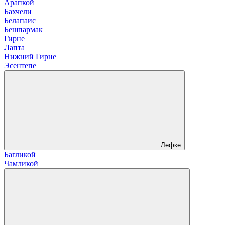
Арапкой
Бахчели
Белапаис
Бешпармак
Гирне
Лапта
Нижний Гирне
Эсентепе
Лефке
Багликой
Чамликой