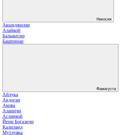
Никосия
Акынджилар
Алайкой
Балыкесир
Башпинар
Фамагуста
Айлука
Акдоган
Акова
Аланичи
Асланкой
Йени Богазичи
Калиланд
Мутлуяка