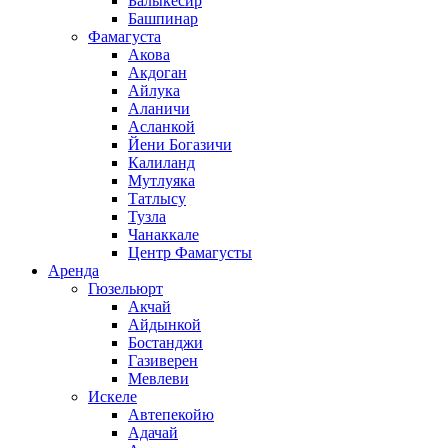
Балыкесир
Башпинар
Фамагуста
Акова
Акдоган
Айлука
Аланичи
Асланкой
Йени Богазичи
Калиланд
Мутлуяка
Татлысу
Тузла
Чанаккале
Центр Фамагусты
Аренда
Гюзельюрт
Акчай
Айдынкой
Бостанджи
Газиверен
Мевлеви
Искеле
Автепекойю
Адачай