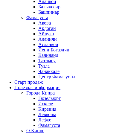
Алайкой
Балыкесир
Башпинар
Фамагуста
Акова
Акдоган
Айлука
Аланичи
Асланкой
Йени Богазичи
Калиланд
Татлысу
Тузла
Чанаккале
Центр Фамагусты
Старт продаж
Полезная информация
Города Кипра
Гюзельюрт
Искеле
Кирения
Левкоша
Лефке
Фамагуста
О Кипре