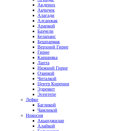
Акдених
Акчичек
Алагади
Алсанжак
Арапкой
Бахчели
Белапаис
Бешпармак
Верхний Гирне
Гирне
Каршияка
Лапта
Нижний Гирне
Озанкой
Читалкой
Центр Кирении
Эдремит
Эсентепе
Лефке
Багликой
Чамликой
Никосия
Акынджилар
Алайкой