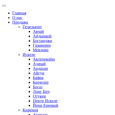
Главная
О нас
Продажа
Гюзельюрт
Акчай
Айдынкой
Бостанджи
Газиверен
Мевлеви
Искеле
Автепекойю
Адачай
Ардахан
Айгун
Бафра
Бахчелер
Богаз
Лонг Бич
Отукен
Центр Искеле
Йени Еренкой
Кирения
Агирдаг