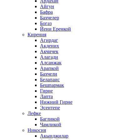
Ардахан
Айгун
Бафра
Бахчелер
Богаз
Йени Еренкой
Кирения
Агирдаг
Акдених
Акчичек
Алагади
Алсанжак
Арапкой
Бахчели
Белапаис
Бешпармак
Гирне
Лапта
Нижний Гирне
Эсентепе
Лефке
Багликой
Чамликой
Никосия
Акынджилар