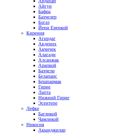
Ардахан
Айгун
Бафра
Бахчелер
Богаз
Йени Еренкой
Кирения
Агирдаг
Акдених
Акчичек
Алагади
Алсанжак
Арапкой
Бахчели
Белапаис
Бешпармак
Гирне
Лапта
Нижний Гирне
Эсентепе
Лефке
Багликой
Чамликой
Никосия
Акынджилар