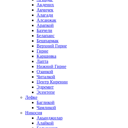
Акдених
Акчичек
Алагади
Алсанжак
Арапкой
Бахчели
Белапаис
Бешпармак
Верхний Гирне
Гирне
Каршияка
Лапта
Нижний Гирне
Озанкой
Читалкой
Центр Кирении
Эдремит
Эсентепе
Лефке
Багликой
Чамликой
Никосия
Акынджилар
Алайкой