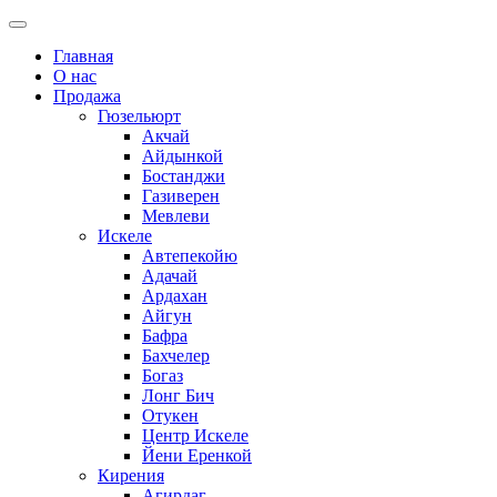
Главная
О нас
Продажа
Гюзельюрт
Акчай
Айдынкой
Бостанджи
Газиверен
Мевлеви
Искеле
Автепекойю
Адачай
Ардахан
Айгун
Бафра
Бахчелер
Богаз
Лонг Бич
Отукен
Центр Искеле
Йени Еренкой
Кирения
Агирдаг