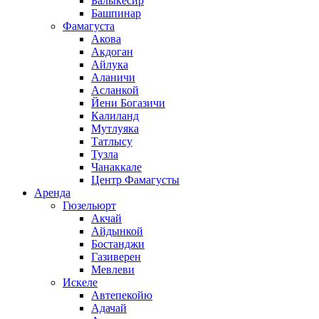
Балыкесир
Башпинар
Фамагуста
Акова
Акдоган
Айлука
Аланичи
Асланкой
Йени Богазичи
Калиланд
Мутлуяка
Татлысу
Тузла
Чанаккале
Центр Фамагусты
Аренда
Гюзельюрт
Акчай
Айдынкой
Бостанджи
Газиверен
Мевлеви
Искеле
Автепекойю
Адачай