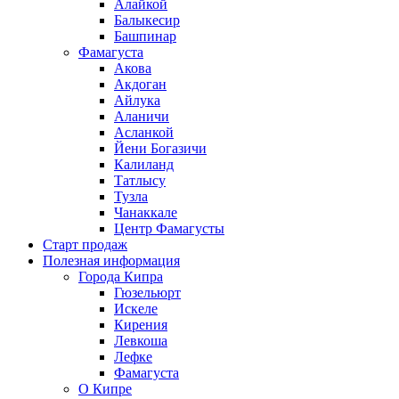
Алайкой
Балыкесир
Башпинар
Фамагуста
Акова
Акдоган
Айлука
Аланичи
Асланкой
Йени Богазичи
Калиланд
Татлысу
Тузла
Чанаккале
Центр Фамагусты
Старт продаж
Полезная информация
Города Кипра
Гюзельюрт
Искеле
Кирения
Левкоша
Лефке
Фамагуста
О Кипре