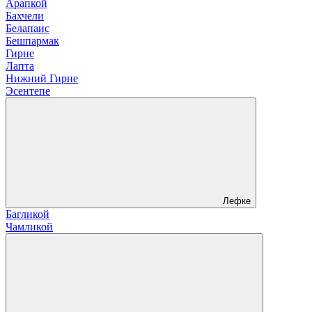
Арапкой
Бахчели
Белапаис
Бешпармак
Гирне
Лапта
Нижний Гирне
Эсентепе
Лефке
Багликой
Чамликой