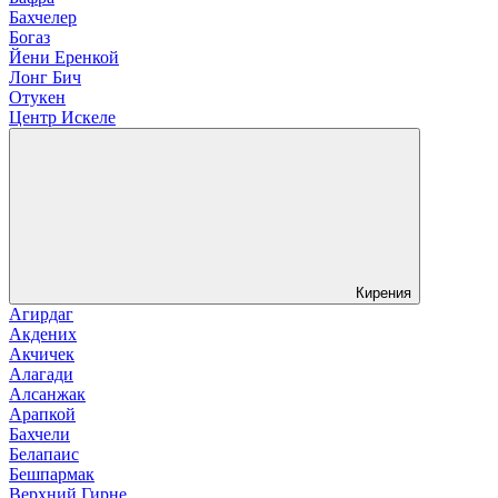
Бахчелер
Богаз
Йени Еренкой
Лонг Бич
Отукен
Центр Искеле
Кирения
Агирдаг
Акдених
Акчичек
Алагади
Алсанжак
Арапкой
Бахчели
Белапаис
Бешпармак
Верхний Гирне