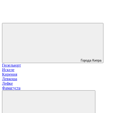
Города Кипра
Гюзельюрт
Искеле
Кирения
Левкоша
Лефке
Фамагуста