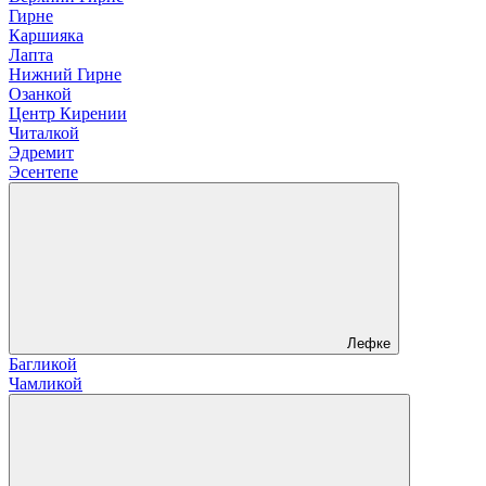
Гирне
Каршияка
Лапта
Нижний Гирне
Озанкой
Центр Кирении
Читалкой
Эдремит
Эсентепе
Лефке
Багликой
Чамликой