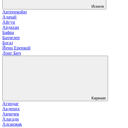
Искеле
Автепекойю
Адачай
Айгун
Ардахан
Бафра
Бахчелер
Богаз
Йени Еренкой
Лонг Бич
Кирения
Агирдаг
Акдених
Акчичек
Алагади
Алсанжак