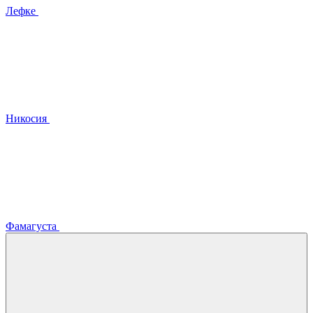
Лефке
Никосия
Фамагуста