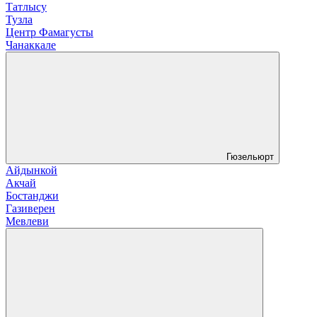
Татлысу
Тузла
Центр Фамагусты
Чанаккале
Гюзельюрт
Айдынкой
Акчай
Бостанджи
Газиверен
Мевлеви