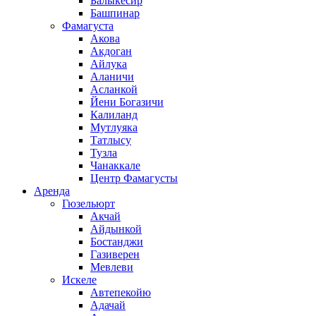
Балыкесир
Башпинар
Фамагуста
Акова
Акдоган
Айлука
Аланичи
Асланкой
Йени Богазичи
Калиланд
Мутлуяка
Татлысу
Тузла
Чанаккале
Центр Фамагусты
Аренда
Гюзельюрт
Акчай
Айдынкой
Бостанджи
Газиверен
Мевлеви
Искеле
Автепекойю
Адачай