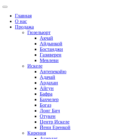
Главная
О нас
Продажа
Гюзельюрт
Акчай
Айдынкой
Бостанджи
Газиверен
Мевлеви
Искеле
Автепекойю
Адачай
Ардахан
Айгун
Бафра
Бахчелер
Богаз
Лонг Бич
Отукен
Центр Искеле
Йени Еренкой
Кирения
Агирдаг