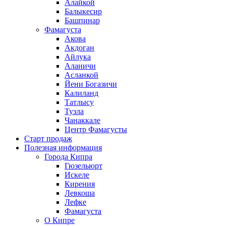
Алайкой
Балыкесир
Башпинар
Фамагуста
Акова
Акдоган
Айлука
Аланичи
Асланкой
Йени Богазичи
Калиланд
Татлысу
Тузла
Чанаккале
Центр Фамагусты
Старт продаж
Полезная информация
Города Кипра
Гюзельюрт
Искеле
Кирения
Левкоша
Лефке
Фамагуста
О Кипре