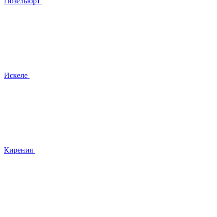
Гюзельюрт
Искеле
Кирения