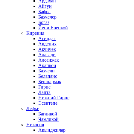
Ардахан
Айгун
Бафра
Бахчелер
Богаз
Йени Еренкой
Кирения
Агирдаг
Акдених
Акчичек
Алагади
Алсанжак
Арапкой
Бахчели
Белапаис
Бешпармак
Гирне
Лапта
Нижний Гирне
Эсентепе
Лефке
Багликой
Чамликой
Никосия
Акынджилар