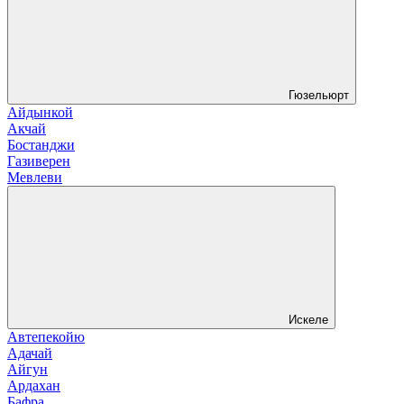
Гюзельюрт
Айдынкой
Акчай
Бостанджи
Газиверен
Мевлеви
Искеле
Автепекойю
Адачай
Айгун
Ардахан
Бафра