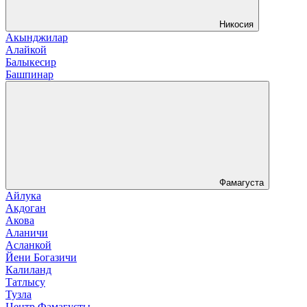
Никосия
Акынджилар
Алайкой
Балыкесир
Башпинар
Фамагуста
Айлука
Акдоган
Акова
Аланичи
Асланкой
Йени Богазичи
Калиланд
Татлысу
Тузла
Центр Фамагусты