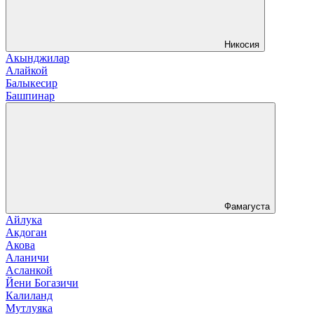
Никосия
Акынджилар
Алайкой
Балыкесир
Башпинар
Фамагуста
Айлука
Акдоган
Акова
Аланичи
Асланкой
Йени Богазичи
Калиланд
Мутлуяка