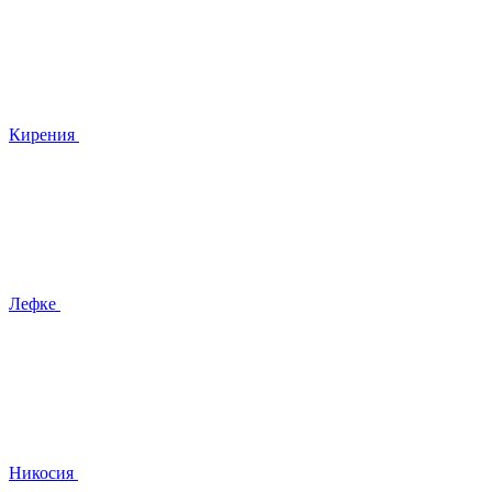
Кирения
Лефке
Никосия