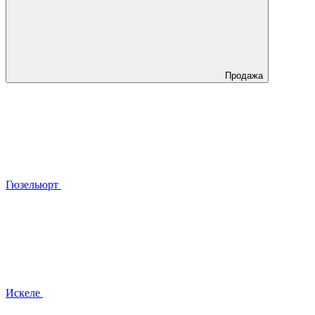
Продажа
Гюзельюрт
Искеле