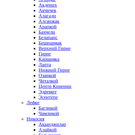
Акдених
Акчичек
Алагади
Алсанжак
Арапкой
Бахчели
Белапаис
Бешпармак
Верхний Гирне
Гирне
Каршияка
Лапта
Нижний Гирне
Озанкой
Читалкой
Центр Кирении
Эдремит
Эсентепе
Лефке
Багликой
Чамликой
Никосия
Акынджилар
Алайкой