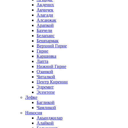
Акдених
Акчичек
Алагади
Алсанжак
Арапкой
Бахчели
Белапаис
Бешпармак
Верхний Гирне
Гирне
Каршияка
Лапта
Нижний Гирне
Озанкой
Читалкой
Центр Кирении
Эдремит
Эсентепе
Лефке
Багликой
Чамликой
Никосия
Акынджилар
Алайкой