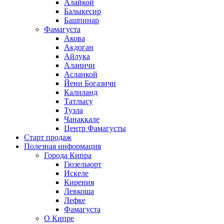
Алайкой
Балыкесир
Башпинар
Фамагуста
Акова
Акдоган
Айлука
Аланичи
Асланкой
Йени Богазичи
Калиланд
Татлысу
Тузла
Чанаккале
Центр Фамагусты
Старт продаж
Полезная информация
Города Кипра
Гюзельюрт
Искеле
Кирения
Левкоша
Лефке
Фамагуста
О Кипре