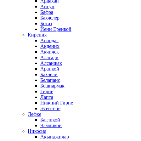
Ардахан
Айгун
Бафра
Бахчелер
Богаз
Йени Еренкой
Кирения
Агирдаг
Акдених
Акчичек
Алагади
Алсанжак
Арапкой
Бахчели
Белапаис
Бешпармак
Гирне
Лапта
Нижний Гирне
Эсентепе
Лефке
Багликой
Чамликой
Никосия
Акынджилар