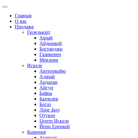
Главная
О нас
Продажа
Гюзельюрт
Акчай
Айдынкой
Бостанджи
Газиверен
Мевлеви
Искеле
Автепекойю
Адачай
Ардахан
Айгун
Бафра
Бахчелер
Богаз
Лонг Бич
Отукен
Центр Искеле
Йени Еренкой
Кирения
Агирдаг