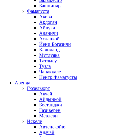
Балыкесир
Башпинар
Фамагуста
Акова
Акдоган
Айлука
Аланичи
Асланкой
Йени Богазичи
Калиланд
Мутлуяка
Татлысу
Тузла
Чанаккале
Центр Фамагусты
Аренда
Гюзельюрт
Акчай
Айдынкой
Бостанджи
Газиверен
Мевлеви
Искеле
Автепекойю
Адачай