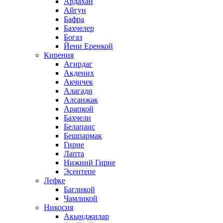
Ардахан
Айгун
Бафра
Бахчелер
Богаз
Йени Еренкой
Кирения
Агирдаг
Акдених
Акчичек
Алагади
Алсанжак
Арапкой
Бахчели
Белапаис
Бешпармак
Гирне
Лапта
Нижний Гирне
Эсентепе
Лефке
Багликой
Чамликой
Никосия
Акынджилар