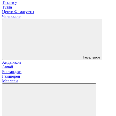
Татлысу
Тузла
Центр Фамагусты
Чанаккале
Гюзельюрт
Айдынкой
Акчай
Бостанджи
Газиверен
Мевлеви