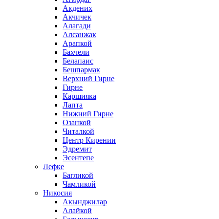
Акдених
Акчичек
Алагади
Алсанжак
Арапкой
Бахчели
Белапаис
Бешпармак
Верхний Гирне
Гирне
Каршияка
Лапта
Нижний Гирне
Озанкой
Читалкой
Центр Кирении
Эдремит
Эсентепе
Лефке
Багликой
Чамликой
Никосия
Акынджилар
Алайкой