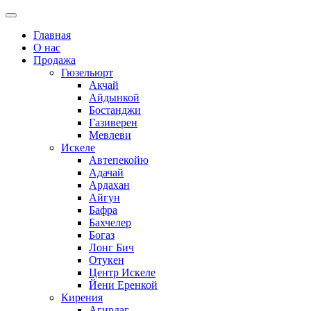
Главная
О нас
Продажа
Гюзельюрт
Акчай
Айдынкой
Бостанджи
Газиверен
Мевлеви
Искеле
Автепекойю
Адачай
Ардахан
Айгун
Бафра
Бахчелер
Богаз
Лонг Бич
Отукен
Центр Искеле
Йени Еренкой
Кирения
Агирдаг