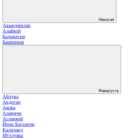
Никосия
Акынджилар
Алайкой
Балыкесир
Башпинар
Фамагуста
Айлука
Акдоган
Акова
Аланичи
Асланкой
Йени Богазичи
Калиланд
Мутлуяка