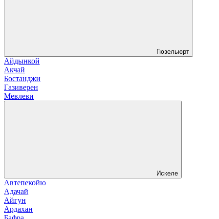
Гюзельюрт
Айдынкой
Акчай
Бостанджи
Газиверен
Мевлеви
Искеле
Автепекойю
Адачай
Айгун
Ардахан
Бафра