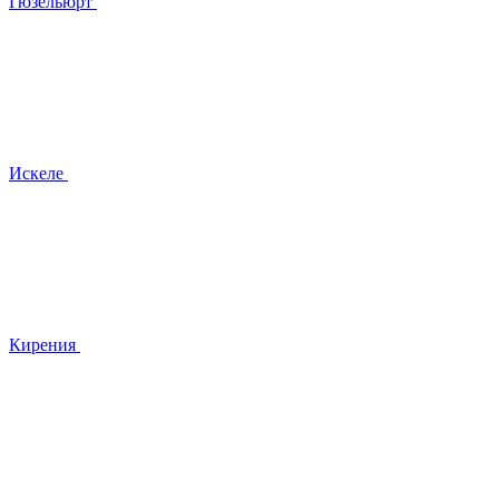
Гюзельюрт
Искеле
Кирения