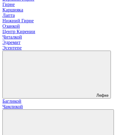
Гирне
Каршияка
Лапта
Нижний Гирне
Озанкой
Центр Кирении
Читалкой
Эдремит
Эсентепе
Лефке
Багликой
Чамликой