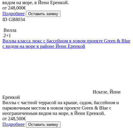
видом на море, в Йени Еренкoй.
от 248,000€
Подробнее
Оставить заявку
ID GB8034
Вилла
2+1
Виллы класса люкс c бассейном в новом проекте Green & Blue
с видом на море в районе Йени Еренкoй
Искеле, Йени
Еренкoй
Виллы с частной террасой на крыше, садом, бассейном и
парковочным местом в новом проекте Green & Blue с
неограниченным видом на море, в Йени Еренкoй.
от 248,500€
Подробнее
Оставить заявку