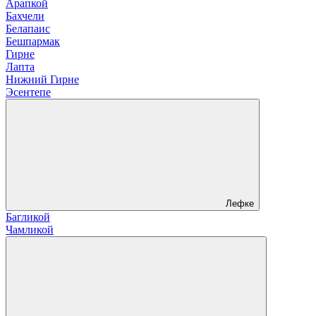
Арапкой
Бахчели
Белапаис
Бешпармак
Гирне
Лапта
Нижний Гирне
Эсентепе
Лефке
Багликой
Чамликой