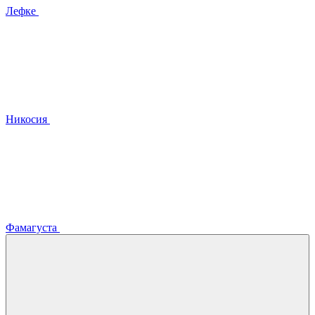
Лефке
Никосия
Фамагуста