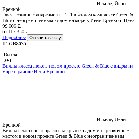
Искеле, Йени
Еренкoй
Эксклюзивные апартаменты 1+1 в жилом комплексе Green &
Blue с неограниченным видом на море в Йени Еренкoй. Цена
99 000 £.
от 117,350€
Подробнее
Оставить заявку
ID GB8035
Вилла
2+1
Виллы класса люкс в новом проекте Green & Blue с видом на
море в районе Йени Еренкoй
Искеле, Йени
Еренкoй
Виллы с частной террасой на крыше, садом и парковочным
местом в новом проекте Green & Blue с неограниченным