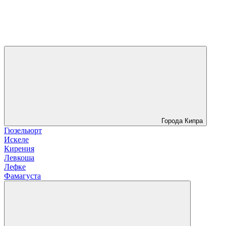
Города Кипра
Гюзельюрт
Искеле
Кирения
Левкоша
Лефке
Фамагуста