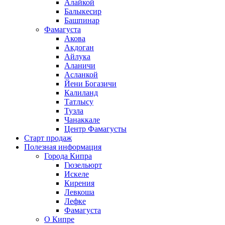
Алайкой
Балыкесир
Башпинар
Фамагуста
Акова
Акдоган
Айлука
Аланичи
Асланкой
Йени Богазичи
Калиланд
Татлысу
Тузла
Чанаккале
Центр Фамагусты
Старт продаж
Полезная информация
Города Кипра
Гюзельюрт
Искеле
Кирения
Левкоша
Лефке
Фамагуста
О Кипре