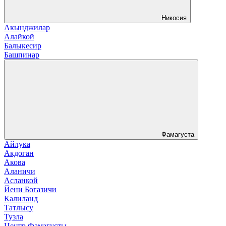
Никосия
Акынджилар
Алайкой
Балыкесир
Башпинар
Фамагуста
Айлука
Акдоган
Акова
Аланичи
Асланкой
Йени Богазичи
Калиланд
Татлысу
Тузла
Центр Фамагусты