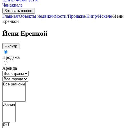
Чанаккале
Заказать звонок
Главная
/
Объекты недвижимости
/
Продажа
/
Кипр
/
Искеле
/
Йени
Еренкой
Йени Еренкой
Фильтр
Продажа
Аренда