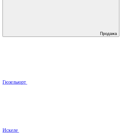
Продажа
Гюзельюрт
Искеле