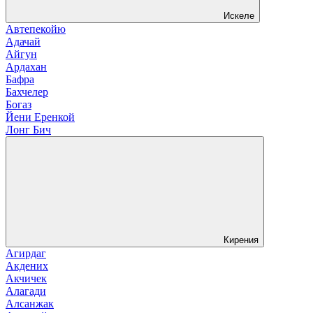
Искеле
Автепекойю
Адачай
Айгун
Ардахан
Бафра
Бахчелер
Богаз
Йени Еренкой
Лонг Бич
Кирения
Агирдаг
Акдених
Акчичек
Алагади
Алсанжак