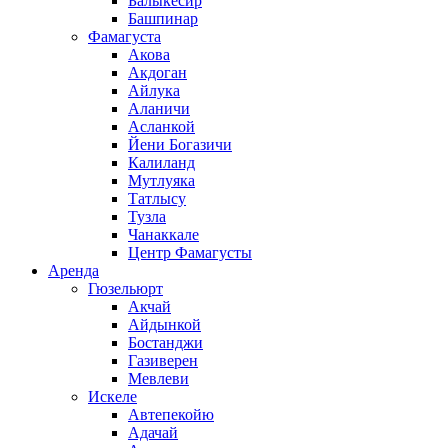
Балыкесир
Башпинар
Фамагуста
Акова
Акдоган
Айлука
Аланичи
Асланкой
Йени Богазичи
Калиланд
Мутлуяка
Татлысу
Тузла
Чанаккале
Центр Фамагусты
Аренда
Гюзельюрт
Акчай
Айдынкой
Бостанджи
Газиверен
Мевлеви
Искеле
Автепекойю
Адачай