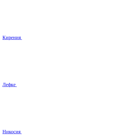
Кирения
Лефке
Никосия