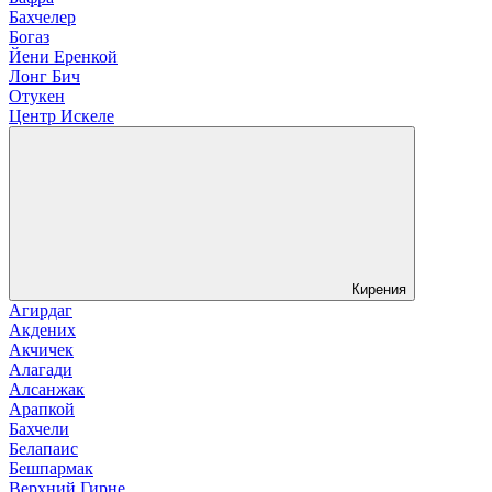
Бахчелер
Богаз
Йени Еренкой
Лонг Бич
Отукен
Центр Искеле
Кирения
Агирдаг
Акдених
Акчичек
Алагади
Алсанжак
Арапкой
Бахчели
Белапаис
Бешпармак
Верхний Гирне