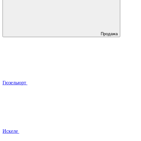
Продажа
Гюзельюрт
Искеле