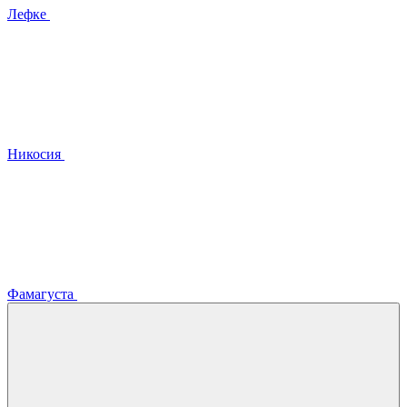
Лефке
Никосия
Фамагуста