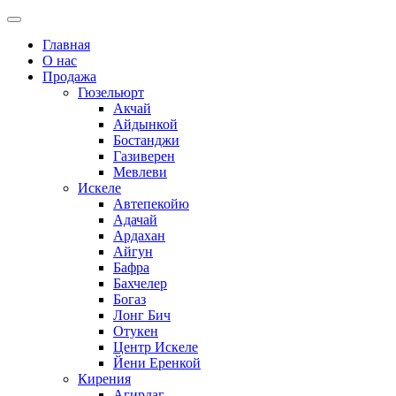
Главная
О нас
Продажа
Гюзельюрт
Акчай
Айдынкой
Бостанджи
Газиверен
Мевлеви
Искеле
Автепекойю
Адачай
Ардахан
Айгун
Бафра
Бахчелер
Богаз
Лонг Бич
Отукен
Центр Искеле
Йени Еренкой
Кирения
Агирдаг