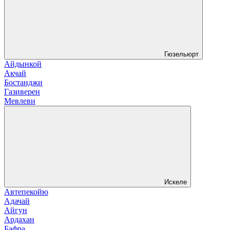
Гюзельюрт
Айдынкой
Акчай
Бостанджи
Газиверен
Мевлеви
Искеле
Автепекойю
Адачай
Айгун
Ардахан
Бафра