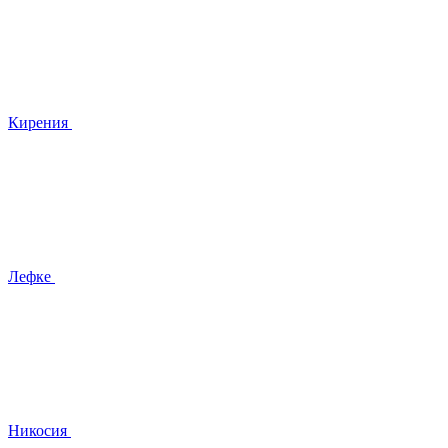
Кирения
Лефке
Никосия