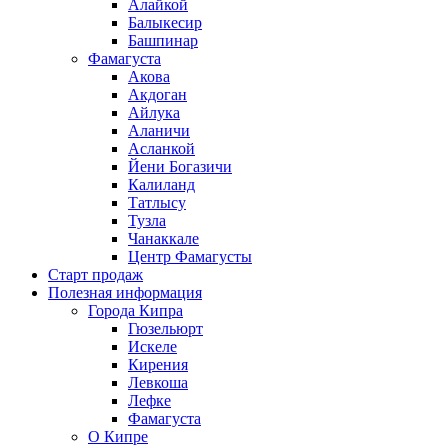
Алайкой
Балыкесир
Башпинар
Фамагуста
Акова
Акдоган
Айлука
Аланичи
Асланкой
Йени Богазичи
Калиланд
Татлысу
Тузла
Чанаккале
Центр Фамагусты
Старт продаж
Полезная информация
Города Кипра
Гюзельюрт
Искеле
Кирения
Левкоша
Лефке
Фамагуста
О Кипре