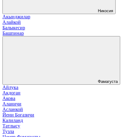
Никосия
Акынджилар
Алайкой
Балыкесир
Башпинар
Фамагуста
Айлука
Акдоган
Акова
Аланичи
Асланкой
Йени Богазичи
Калиланд
Татлысу
Тузла
Центр Фамагусты