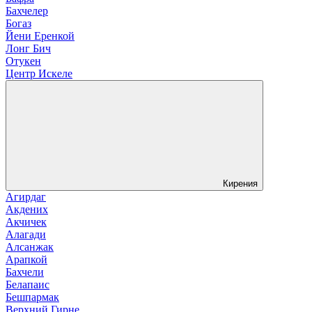
Бахчелер
Богаз
Йени Еренкой
Лонг Бич
Отукен
Центр Искеле
Кирения
Агирдаг
Акдених
Акчичек
Алагади
Алсанжак
Арапкой
Бахчели
Белапаис
Бешпармак
Верхний Гирне