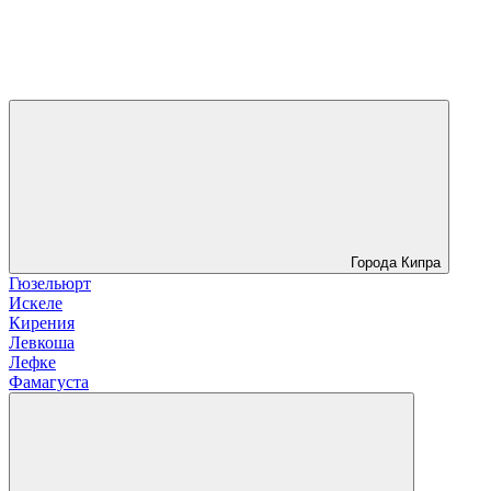
Города Кипра
Гюзельюрт
Искеле
Кирения
Левкоша
Лефке
Фамагуста