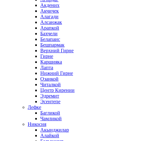
Акдених
Акчичек
Алагади
Алсанжак
Арапкой
Бахчели
Белапаис
Бешпармак
Верхний Гирне
Гирне
Каршияка
Лапта
Нижний Гирне
Озанкой
Читалкой
Центр Кирении
Эдремит
Эсентепе
Лефке
Багликой
Чамликой
Никосия
Акынджилар
Алайкой