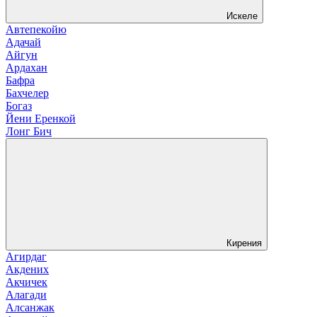
Искеле
Автепекойю
Адачай
Айгун
Ардахан
Бафра
Бахчелер
Богаз
Йени Еренкой
Лонг Бич
Кирения
Агирдаг
Акдених
Акчичек
Алагади
Алсанжак