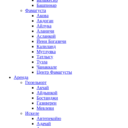
Балыкесир
Башпинар
Фамагуста
Акова
Акдоган
Айлука
Аланичи
Асланкой
Йени Богазичи
Калиланд
Мутлуяка
Татлысу
Тузла
Чанаккале
Центр Фамагусты
Аренда
Гюзельюрт
Акчай
Айдынкой
Бостанджи
Газиверен
Мевлеви
Искеле
Автепекойю
Адачай