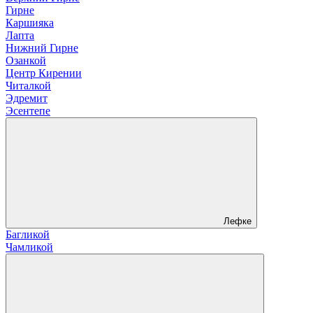
Гирне
Каршияка
Лапта
Нижний Гирне
Озанкой
Центр Кирении
Читалкой
Эдремит
Эсентепе
Лефке
Багликой
Чамликой