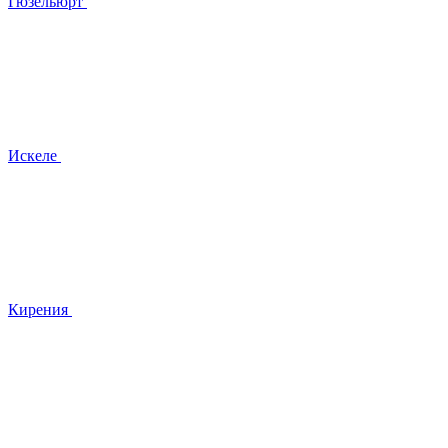
Гюзельюрт
Искеле
Кирения