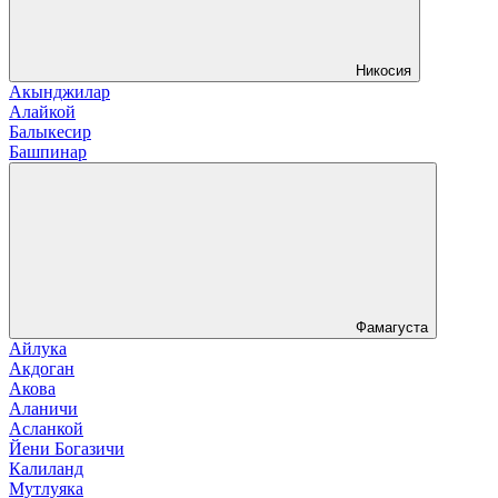
Никосия
Акынджилар
Алайкой
Балыкесир
Башпинар
Фамагуста
Айлука
Акдоган
Акова
Аланичи
Асланкой
Йени Богазичи
Калиланд
Мутлуяка