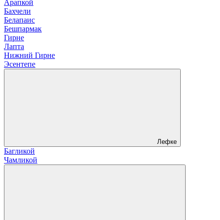
Арапкой
Бахчели
Белапаис
Бешпармак
Гирне
Лапта
Нижний Гирне
Эсентепе
Лефке
Багликой
Чамликой