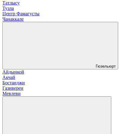
Татлысу
Тузла
Центр Фамагусты
Чанаккале
Гюзельюрт
Айдынкой
Акчай
Бостанджи
Газиверен
Мевлеви