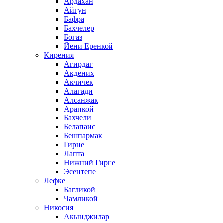
Ардахан
Айгун
Бафра
Бахчелер
Богаз
Йени Еренкой
Кирения
Агирдаг
Акдених
Акчичек
Алагади
Алсанжак
Арапкой
Бахчели
Белапаис
Бешпармак
Гирне
Лапта
Нижний Гирне
Эсентепе
Лефке
Багликой
Чамликой
Никосия
Акынджилар