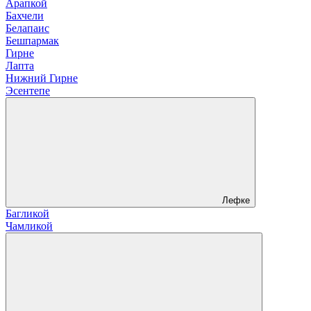
Арапкой
Бахчели
Белапаис
Бешпармак
Гирне
Лапта
Нижний Гирне
Эсентепе
Лефке
Багликой
Чамликой