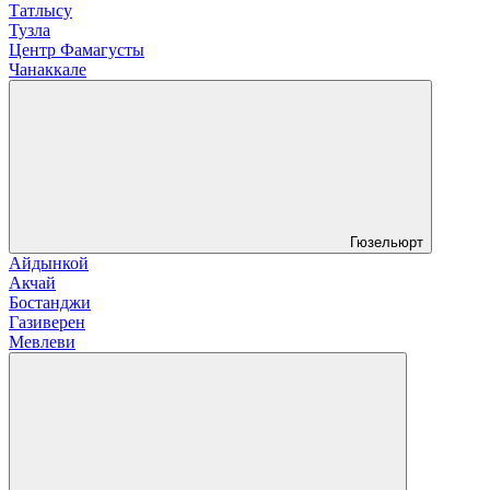
Татлысу
Тузла
Центр Фамагусты
Чанаккале
Гюзельюрт
Айдынкой
Акчай
Бостанджи
Газиверен
Мевлеви