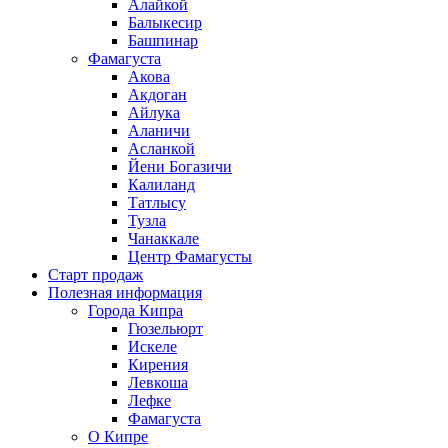
Алайкой
Балыкесир
Башпинар
Фамагуста
Акова
Акдоган
Айлука
Аланичи
Асланкой
Йени Богазичи
Калиланд
Татлысу
Тузла
Чанаккале
Центр Фамагусты
Старт продаж
Полезная информация
Города Кипра
Гюзельюрт
Искеле
Кирения
Левкоша
Лефке
Фамагуста
О Кипре