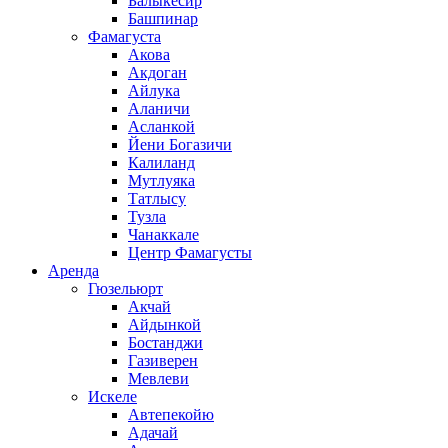
Балыкесир
Башпинар
Фамагуста
Акова
Акдоган
Айлука
Аланичи
Асланкой
Йени Богазичи
Калиланд
Мутлуяка
Татлысу
Тузла
Чанаккале
Центр Фамагусты
Аренда
Гюзельюрт
Акчай
Айдынкой
Бостанджи
Газиверен
Мевлеви
Искеле
Автепекойю
Адачай