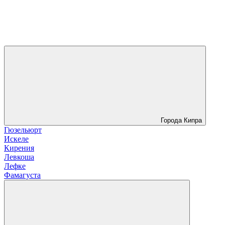
Города Кипра
Гюзельюрт
Искеле
Кирения
Левкоша
Лефке
Фамагуста