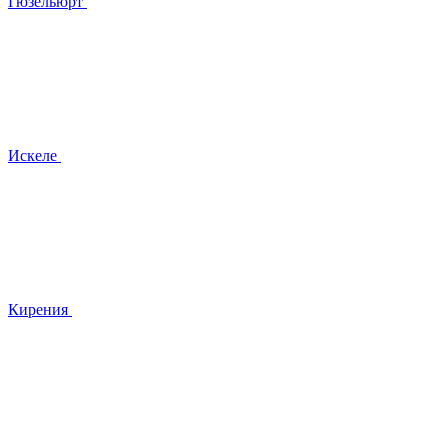
Гюзельюрт
Искеле
Кирения