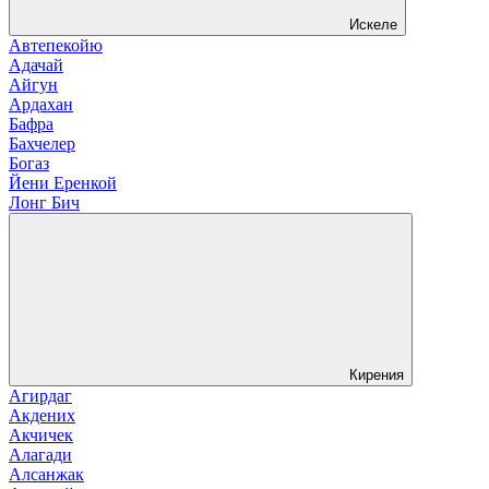
Искеле
Автепекойю
Адачай
Айгун
Ардахан
Бафра
Бахчелер
Богаз
Йени Еренкой
Лонг Бич
Кирения
Агирдаг
Акдених
Акчичек
Алагади
Алсанжак