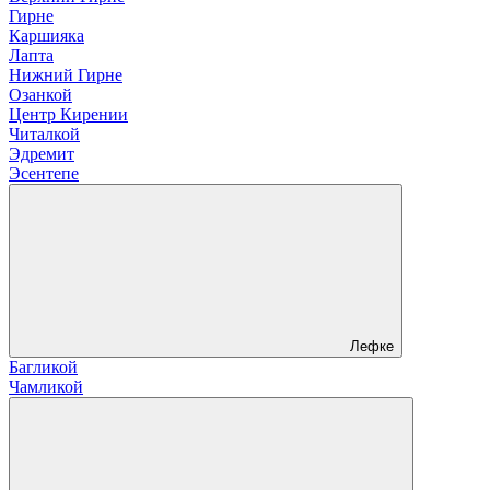
Гирне
Каршияка
Лапта
Нижний Гирне
Озанкой
Центр Кирении
Читалкой
Эдремит
Эсентепе
Лефке
Багликой
Чамликой