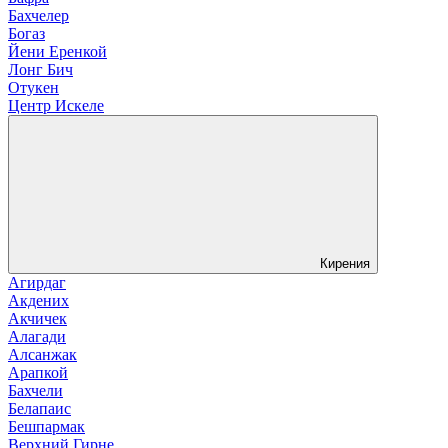
Бахчелер
Богаз
Йени Еренкой
Лонг Бич
Отукен
Центр Искеле
Кирения
Агирдаг
Акдених
Акчичек
Алагади
Алсанжак
Арапкой
Бахчели
Белапаис
Бешпармак
Верхний Гирне