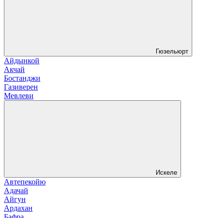
Гюзельюрт
Айдынкой
Акчай
Бостанджи
Газиверен
Мевлеви
Искеле
Автепекойю
Адачай
Айгун
Ардахан
Бафра