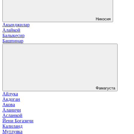
Никосия
Акынджилар
Алайкой
Балыкесир
Башпинар
Фамагуста
Айлука
Акдоган
Акова
Аланичи
Асланкой
Йени Богазичи
Калиланд
Мутлуяка