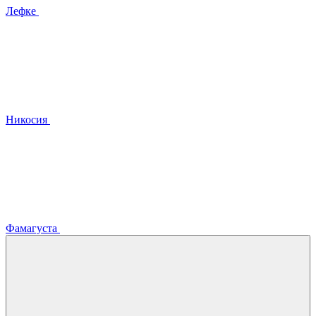
Лефке
Никосия
Фамагуста