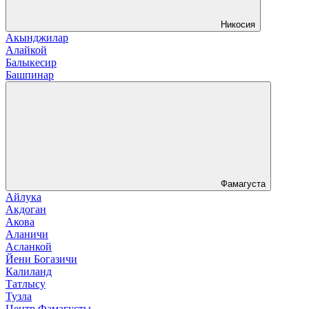
Никосия
Акынджилар
Алайкой
Балыкесир
Башпинар
Фамагуста
Айлука
Акдоган
Акова
Аланичи
Асланкой
Йени Богазичи
Калиланд
Татлысу
Тузла
Центр Фамагусты