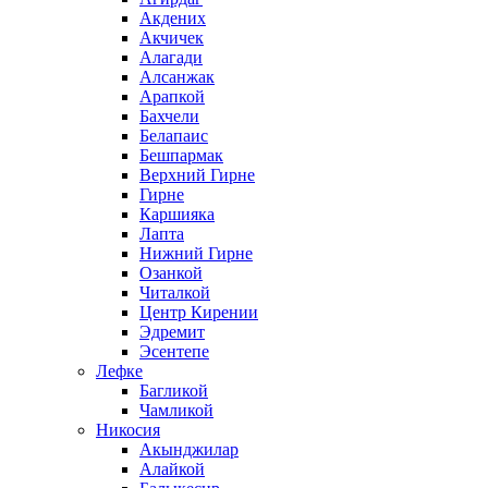
Акдених
Акчичек
Алагади
Алсанжак
Арапкой
Бахчели
Белапаис
Бешпармак
Верхний Гирне
Гирне
Каршияка
Лапта
Нижний Гирне
Озанкой
Читалкой
Центр Кирении
Эдремит
Эсентепе
Лефке
Багликой
Чамликой
Никосия
Акынджилар
Алайкой