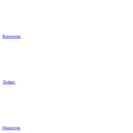
Кирения
Лефке
Никосия