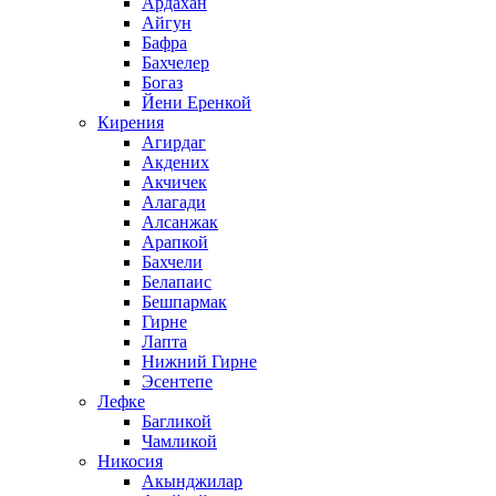
Ардахан
Айгун
Бафра
Бахчелер
Богаз
Йени Еренкой
Кирения
Агирдаг
Акдених
Акчичек
Алагади
Алсанжак
Арапкой
Бахчели
Белапаис
Бешпармак
Гирне
Лапта
Нижний Гирне
Эсентепе
Лефке
Багликой
Чамликой
Никосия
Акынджилар