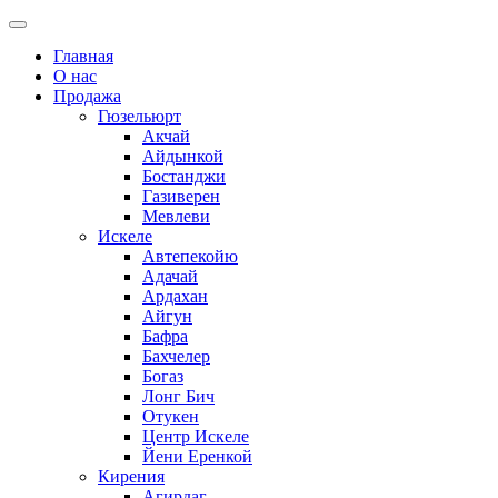
Главная
О нас
Продажа
Гюзельюрт
Акчай
Айдынкой
Бостанджи
Газиверен
Мевлеви
Искеле
Автепекойю
Адачай
Ардахан
Айгун
Бафра
Бахчелер
Богаз
Лонг Бич
Отукен
Центр Искеле
Йени Еренкой
Кирения
Агирдаг