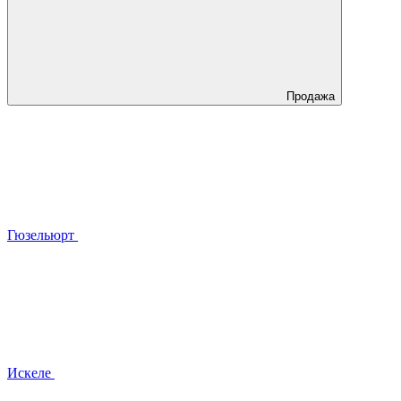
Продажа
Гюзельюрт
Искеле