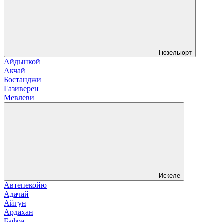
Гюзельюрт
Айдынкой
Акчай
Бостанджи
Газиверен
Мевлеви
Искеле
Автепекойю
Адачай
Айгун
Ардахан
Бафра