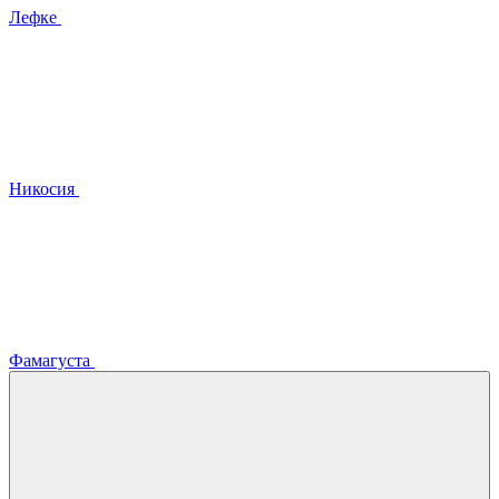
Лефке
Никосия
Фамагуста