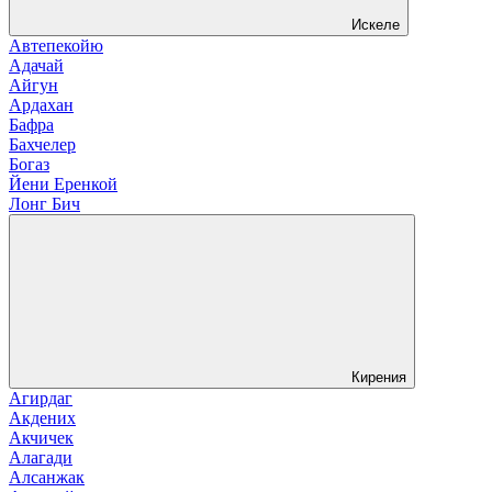
Искеле
Автепекойю
Адачай
Айгун
Ардахан
Бафра
Бахчелер
Богаз
Йени Еренкой
Лонг Бич
Кирения
Агирдаг
Акдених
Акчичек
Алагади
Алсанжак