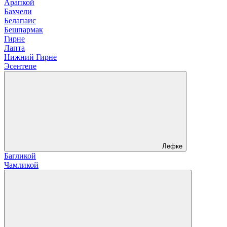
Арапкой
Бахчели
Белапаис
Бешпармак
Гирне
Лапта
Нижний Гирне
Эсентепе
Лефке
Багликой
Чамликой