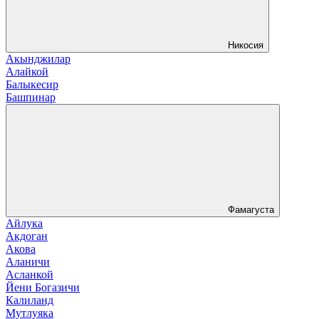
Никосия
Акынджилар
Алайкой
Балыкесир
Башпинар
Фамагуста
Айлука
Акдоган
Акова
Аланичи
Асланкой
Йени Богазичи
Калиланд
Мутлуяка