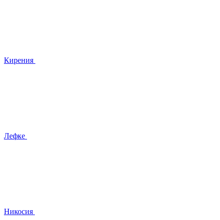
Кирения
Лефке
Никосия