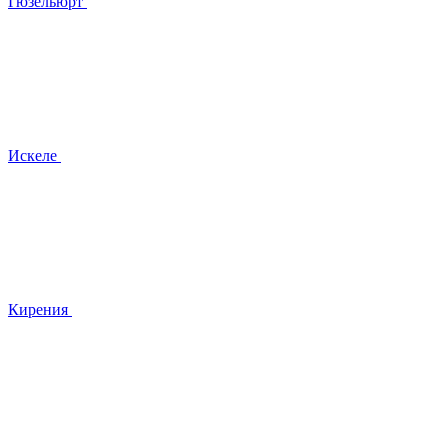
Гюзельюрт
Искеле
Кирения