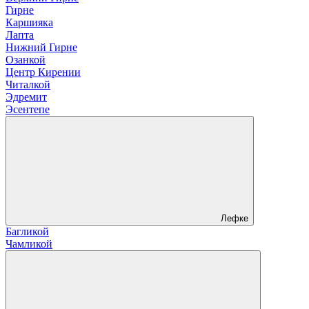
Гирне
Каршияка
Лапта
Нижний Гирне
Озанкой
Центр Кирении
Читалкой
Эдремит
Эсентепе
Лефке
Багликой
Чамликой