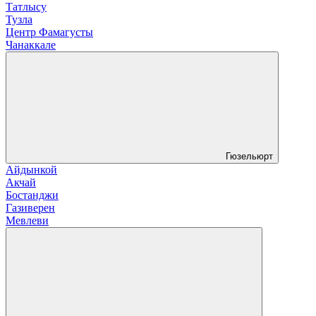
Татлысу
Тузла
Центр Фамагусты
Чанаккале
Гюзельюрт
Айдынкой
Акчай
Бостанджи
Газиверен
Мевлеви