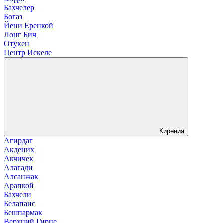
Бахчелер
Богаз
Йени Еренкой
Лонг Бич
Отукен
Центр Искеле
Кирения
Агирдаг
Акдених
Акчичек
Алагади
Алсанжак
Арапкой
Бахчели
Белапаис
Бешпармак
Верхний Гирне