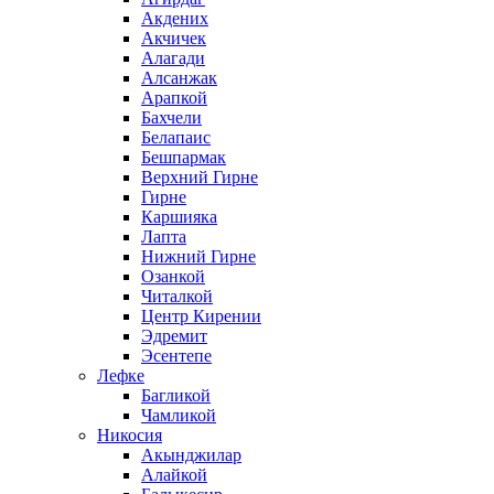
Акдених
Акчичек
Алагади
Алсанжак
Арапкой
Бахчели
Белапаис
Бешпармак
Верхний Гирне
Гирне
Каршияка
Лапта
Нижний Гирне
Озанкой
Читалкой
Центр Кирении
Эдремит
Эсентепе
Лефке
Багликой
Чамликой
Никосия
Акынджилар
Алайкой