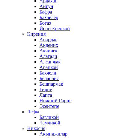
Ардахан
Айгун
Бафра
Бахчелер
Богаз
Йени Еренкой
Кирения
Агирдаг
Акдених
Акчичек
Алагади
Алсанжак
Арапкой
Бахчели
Белапаис
Бешпармак
Гирне
Лапта
Нижний Гирне
Эсентепе
Лефке
Багликой
Чамликой
Никосия
Акынджилар