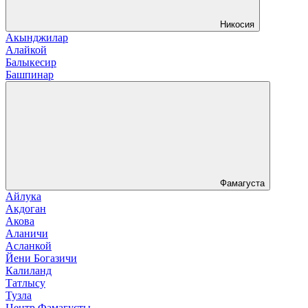
Никосия
Акынджилар
Алайкой
Балыкесир
Башпинар
Фамагуста
Айлука
Акдоган
Акова
Аланичи
Асланкой
Йени Богазичи
Калиланд
Татлысу
Тузла
Центр Фамагусты