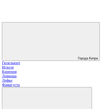
Города Кипра
Гюзельюрт
Искеле
Кирения
Левкоша
Лефке
Фамагуста