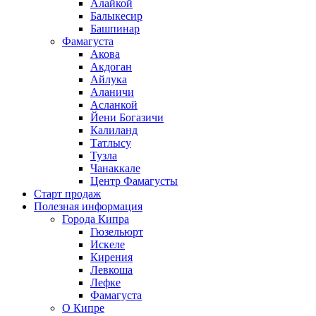
Алайкой
Балыкесир
Башпинар
Фамагуста
Акова
Акдоган
Айлука
Аланичи
Асланкой
Йени Богазичи
Калиланд
Татлысу
Тузла
Чанаккале
Центр Фамагусты
Старт продаж
Полезная информация
Города Кипра
Гюзельюрт
Искеле
Кирения
Левкоша
Лефке
Фамагуста
О Кипре