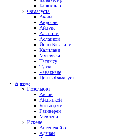
Балыкесир
Башпинар
Фамагуста
Акова
Акдоган
Айлука
Аланичи
Асланкой
Йени Богазичи
Калиланд
Мутлуяка
Татлысу
Тузла
Чанаккале
Центр Фамагусты
Аренда
Гюзельюрт
Акчай
Айдынкой
Бостанджи
Газиверен
Мевлеви
Искеле
Автепекойю
Адачай