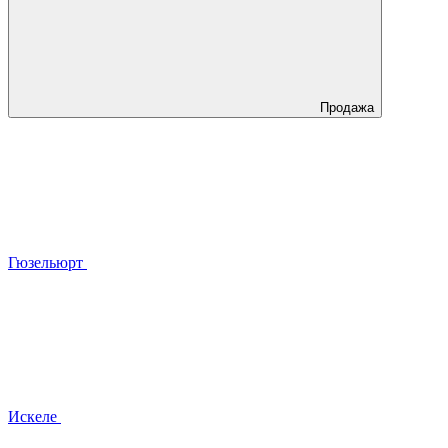
Продажа
Гюзельюрт
Искеле