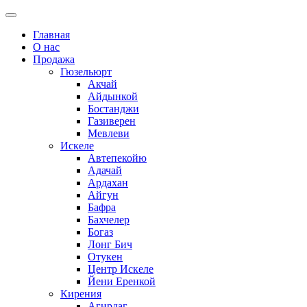
Главная
О нас
Продажа
Гюзельюрт
Акчай
Айдынкой
Бостанджи
Газиверен
Мевлеви
Искеле
Автепекойю
Адачай
Ардахан
Айгун
Бафра
Бахчелер
Богаз
Лонг Бич
Отукен
Центр Искеле
Йени Еренкой
Кирения
Агирдаг