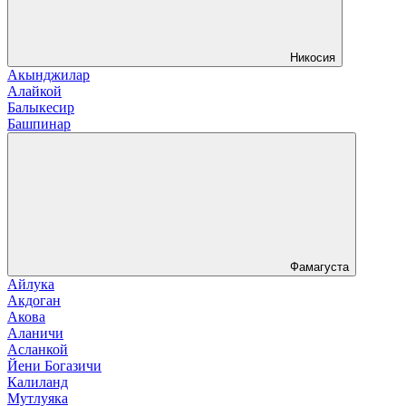
Никосия
Акынджилар
Алайкой
Балыкесир
Башпинар
Фамагуста
Айлука
Акдоган
Акова
Аланичи
Асланкой
Йени Богазичи
Калиланд
Мутлуяка