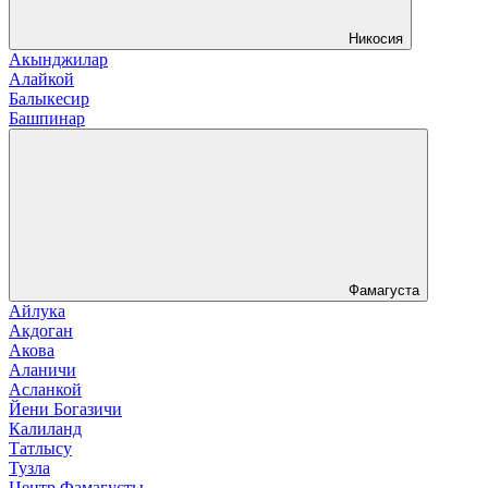
Никосия
Акынджилар
Алайкой
Балыкесир
Башпинар
Фамагуста
Айлука
Акдоган
Акова
Аланичи
Асланкой
Йени Богазичи
Калиланд
Татлысу
Тузла
Центр Фамагусты