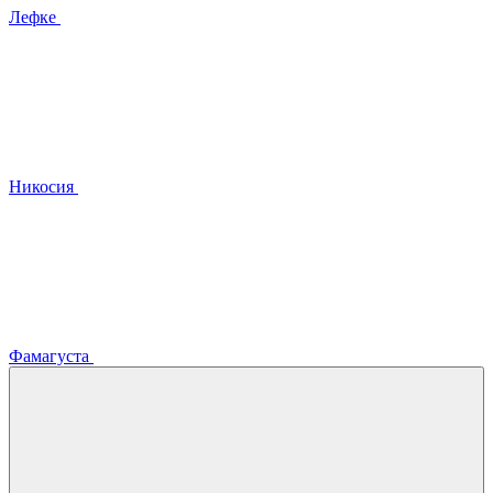
Лефке
Никосия
Фамагуста