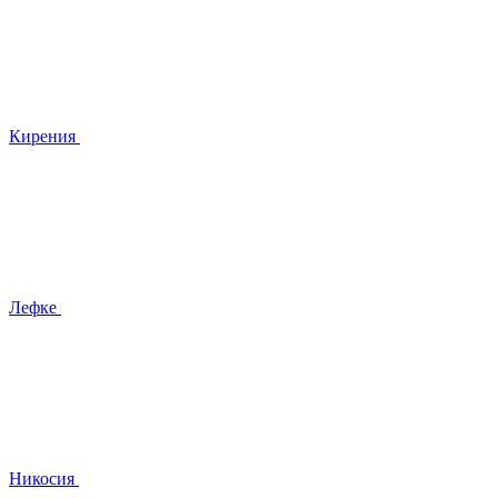
Кирения
Лефке
Никосия