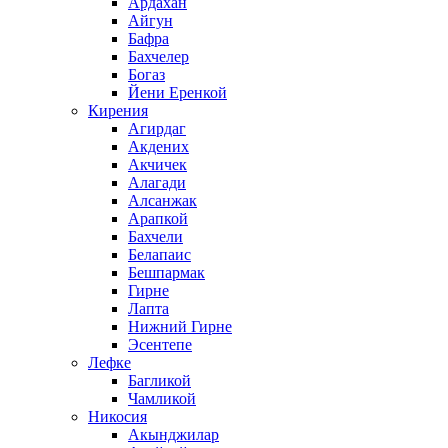
Ардахан
Айгун
Бафра
Бахчелер
Богаз
Йени Еренкой
Кирения
Агирдаг
Акдених
Акчичек
Алагади
Алсанжак
Арапкой
Бахчели
Белапаис
Бешпармак
Гирне
Лапта
Нижний Гирне
Эсентепе
Лефке
Багликой
Чамликой
Никосия
Акынджилар