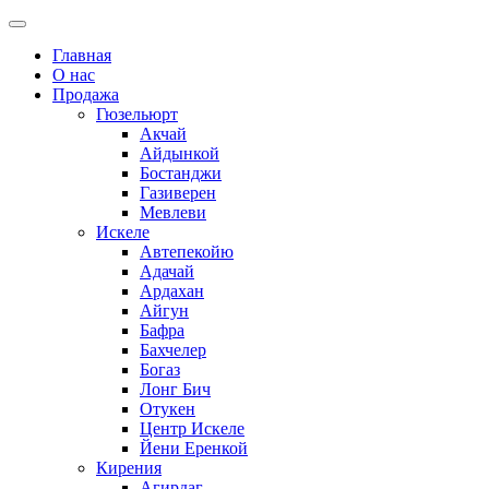
Главная
О нас
Продажа
Гюзельюрт
Акчай
Айдынкой
Бостанджи
Газиверен
Мевлеви
Искеле
Автепекойю
Адачай
Ардахан
Айгун
Бафра
Бахчелер
Богаз
Лонг Бич
Отукен
Центр Искеле
Йени Еренкой
Кирения
Агирдаг