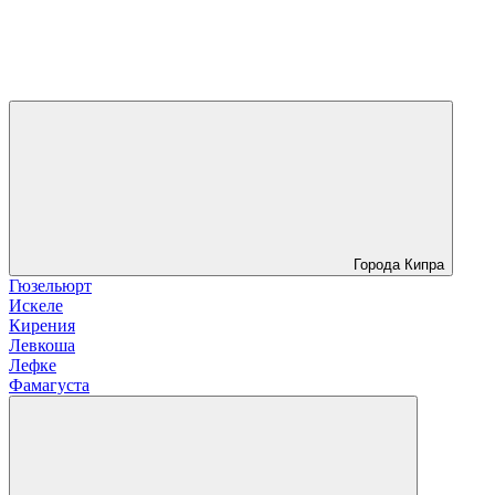
Города Кипра
Гюзельюрт
Искеле
Кирения
Левкоша
Лефке
Фамагуста