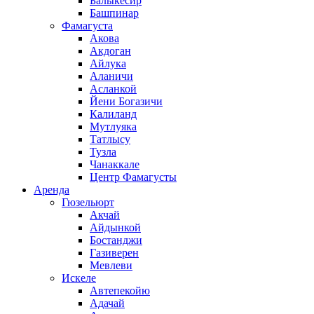
Балыкесир
Башпинар
Фамагуста
Акова
Акдоган
Айлука
Аланичи
Асланкой
Йени Богазичи
Калиланд
Мутлуяка
Татлысу
Тузла
Чанаккале
Центр Фамагусты
Аренда
Гюзельюрт
Акчай
Айдынкой
Бостанджи
Газиверен
Мевлеви
Искеле
Автепекойю
Адачай