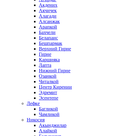
Акдених
Акчичек
Алагади
Алсанжак
Арапкой
Бахчели
Белапаис
Бешпармак
Верхний Гирне
Гирне
Каршияка
Лапта
Нижний Гирне
Озанкой
Читалкой
Центр Кирении
Эдремит
Эсентепе
Лефке
Багликой
Чамликой
Никосия
Акынджилар
Алайкой