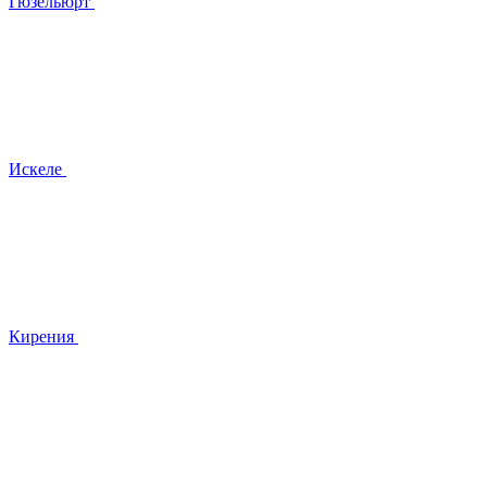
Гюзельюрт
Искеле
Кирения