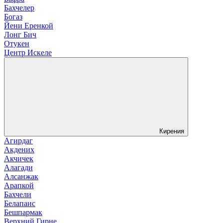
Бахчелер
Богаз
Йени Еренкой
Лонг Бич
Отукен
Центр Искеле
Кирения
Агирдаг
Акдених
Акчичек
Алагади
Алсанжак
Арапкой
Бахчели
Белапаис
Бешпармак
Верхний Гирне