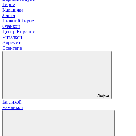
Гирне
Каршияка
Лапта
Нижний Гирне
Озанкой
Центр Кирении
Читалкой
Эдремит
Эсентепе
Лефке
Багликой
Чамликой