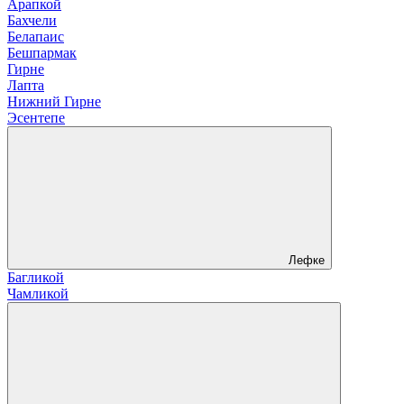
Арапкой
Бахчели
Белапаис
Бешпармак
Гирне
Лапта
Нижний Гирне
Эсентепе
Лефке
Багликой
Чамликой