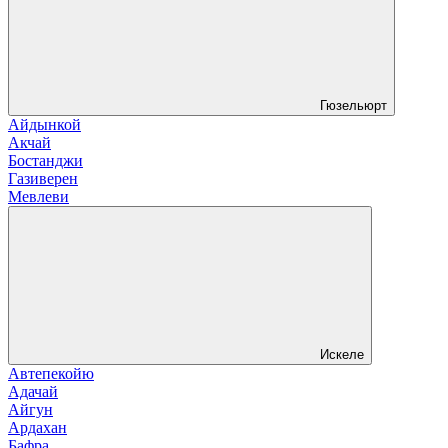
Гюзельюрт
Айдынкой
Акчай
Бостанджи
Газиверен
Мевлеви
Искеле
Автепекойю
Адачай
Айгун
Ардахан
Бафра