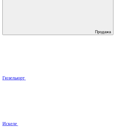
Продажа
Гюзельюрт
Искеле