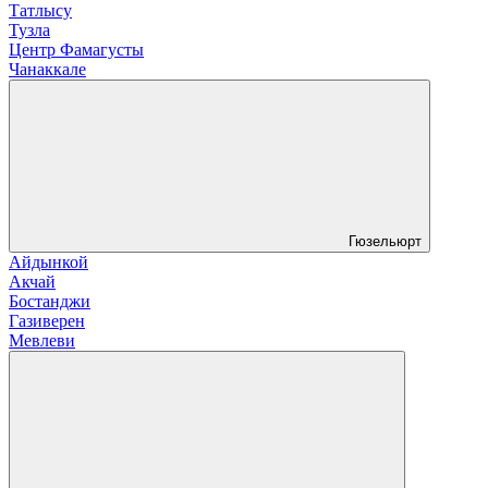
Татлысу
Тузла
Центр Фамагусты
Чанаккале
Гюзельюрт
Айдынкой
Акчай
Бостанджи
Газиверен
Мевлеви