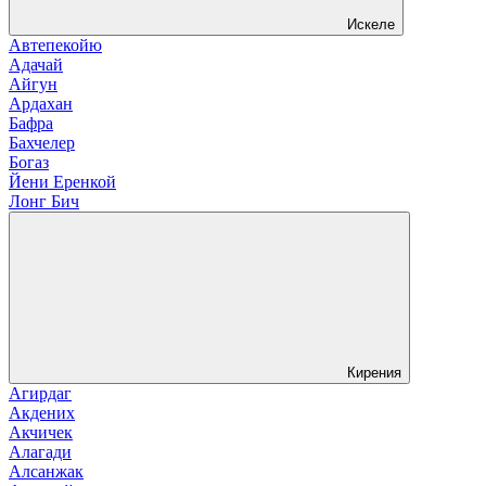
Искеле
Автепекойю
Адачай
Айгун
Ардахан
Бафра
Бахчелер
Богаз
Йени Еренкой
Лонг Бич
Кирения
Агирдаг
Акдених
Акчичек
Алагади
Алсанжак