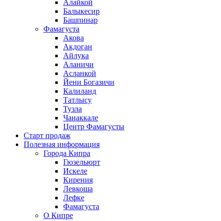
Алайкой
Балыкесир
Башпинар
Фамагуста
Акова
Акдоган
Айлука
Аланичи
Асланкой
Йени Богазичи
Калиланд
Татлысу
Тузла
Чанаккале
Центр Фамагусты
Старт продаж
Полезная информация
Города Кипра
Гюзельюрт
Искеле
Кирения
Левкоша
Лефке
Фамагуста
О Кипре