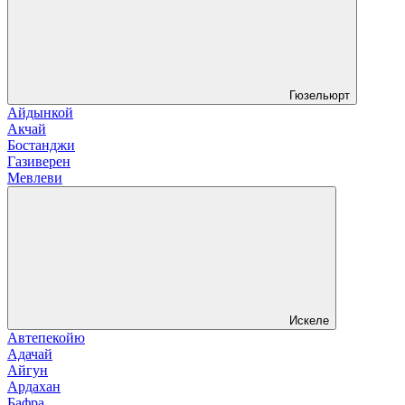
Гюзельюрт
Айдынкой
Акчай
Бостанджи
Газиверен
Мевлеви
Искеле
Автепекойю
Адачай
Айгун
Ардахан
Бафра