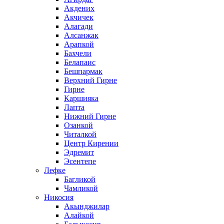
Акдених
Акчичек
Алагади
Алсанжак
Арапкой
Бахчели
Белапаис
Бешпармак
Верхний Гирне
Гирне
Каршияка
Лапта
Нижний Гирне
Озанкой
Читалкой
Центр Кирении
Эдремит
Эсентепе
Лефке
Багликой
Чамликой
Никосия
Акынджилар
Алайкой