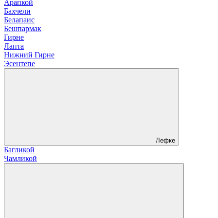
Арапкой
Бахчели
Белапаис
Бешпармак
Гирне
Лапта
Нижний Гирне
Эсентепе
Лефке
Багликой
Чамликой