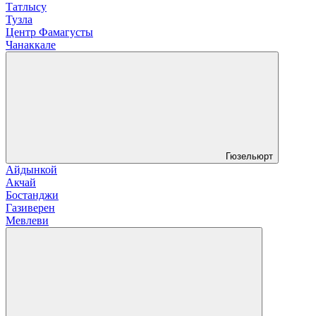
Татлысу
Тузла
Центр Фамагусты
Чанаккале
Гюзельюрт
Айдынкой
Акчай
Бостанджи
Газиверен
Мевлеви