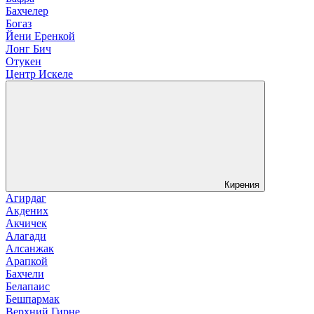
Бахчелер
Богаз
Йени Еренкой
Лонг Бич
Отукен
Центр Искеле
Кирения
Агирдаг
Акдених
Акчичек
Алагади
Алсанжак
Арапкой
Бахчели
Белапаис
Бешпармак
Верхний Гирне