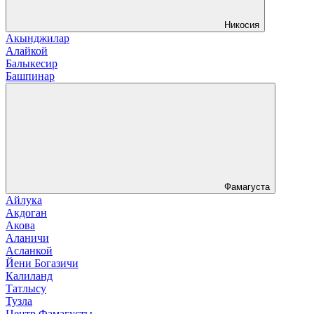
Никосия
Акынджилар
Алайкой
Балыкесир
Башпинар
Фамагуста
Айлука
Акдоган
Акова
Аланичи
Асланкой
Йени Богазичи
Калиланд
Татлысу
Тузла
Центр Фамагусты