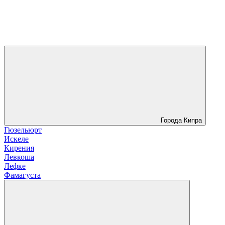
Города Кипра
Гюзельюрт
Искеле
Кирения
Левкоша
Лефке
Фамагуста