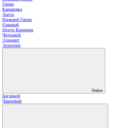
Гирне
Каршияка
Лапта
Нижний Гирне
Озанкой
Центр Кирении
Читалкой
Эдремит
Эсентепе
Лефке
Багликой
Чамликой