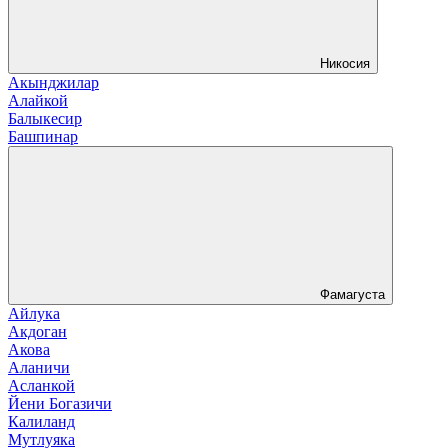
Никосия
Акынджилар
Алайкой
Балыкесир
Башпинар
Фамагуста
Айлука
Акдоган
Акова
Аланичи
Асланкой
Йени Богазичи
Калиланд
Мутлуяка