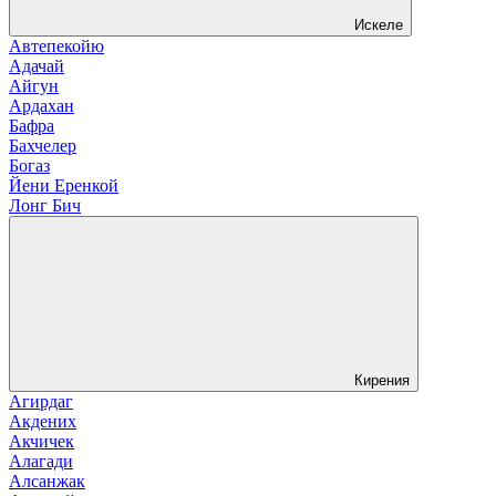
Искеле
Автепекойю
Адачай
Айгун
Ардахан
Бафра
Бахчелер
Богаз
Йени Еренкой
Лонг Бич
Кирения
Агирдаг
Акдених
Акчичек
Алагади
Алсанжак