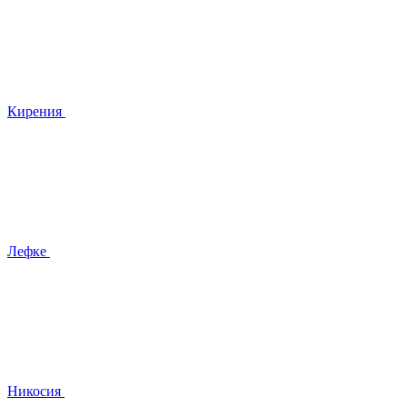
Кирения
Лефке
Никосия