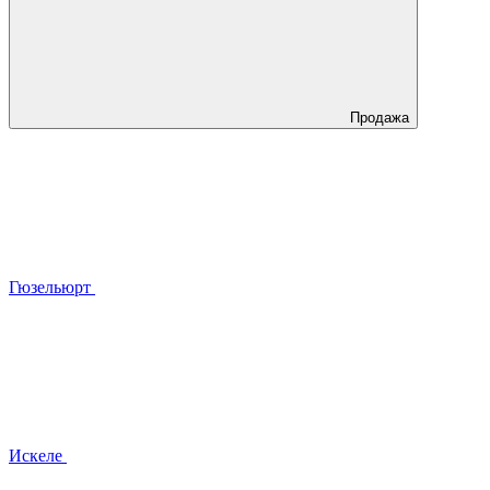
Продажа
Гюзельюрт
Искеле