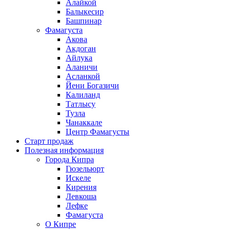
Алайкой
Балыкесир
Башпинар
Фамагуста
Акова
Акдоган
Айлука
Аланичи
Асланкой
Йени Богазичи
Калиланд
Татлысу
Тузла
Чанаккале
Центр Фамагусты
Старт продаж
Полезная информация
Города Кипра
Гюзельюрт
Искеле
Кирения
Левкоша
Лефке
Фамагуста
О Кипре