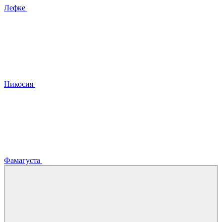
Лефке
Никосия
Фамагуста