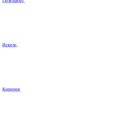
Гюзельюрт
Искеле
Кирения