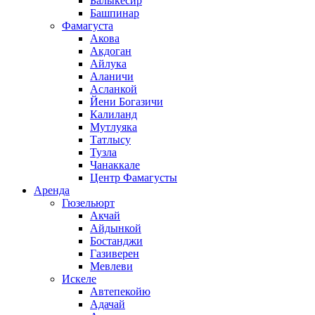
Балыкесир
Башпинар
Фамагуста
Акова
Акдоган
Айлука
Аланичи
Асланкой
Йени Богазичи
Калиланд
Мутлуяка
Татлысу
Тузла
Чанаккале
Центр Фамагусты
Аренда
Гюзельюрт
Акчай
Айдынкой
Бостанджи
Газиверен
Мевлеви
Искеле
Автепекойю
Адачай