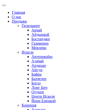
Главная
О нас
Продажа
Гюзельюрт
Акчай
Айдынкой
Бостанджи
Газиверен
Мевлеви
Искеле
Автепекойю
Адачай
Ардахан
Айгун
Бафра
Бахчелер
Богаз
Лонг Бич
Отукен
Центр Искеле
Йени Еренкой
Кирения
Агирдаг