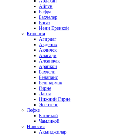
Ардахан
Айгун
Бафра
Бахчелер
Богаз
Йени Еренкой
Кирения
Агирдаг
Акдених
Акчичек
Алагади
Алсанжак
Арапкой
Бахчели
Белапаис
Бешпармак
Гирне
Лапта
Нижний Гирне
Эсентепе
Лефке
Багликой
Чамликой
Никосия
Акынджилар