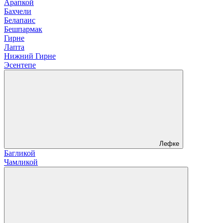
Арапкой
Бахчели
Белапаис
Бешпармак
Гирне
Лапта
Нижний Гирне
Эсентепе
Лефке
Багликой
Чамликой