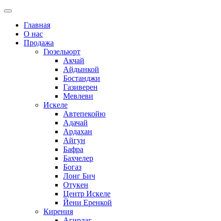
Главная
О нас
Продажа
Гюзельюрт
Акчай
Айдынкой
Бостанджи
Газиверен
Мевлеви
Искеле
Автепекойю
Адачай
Ардахан
Айгун
Бафра
Бахчелер
Богаз
Лонг Бич
Отукен
Центр Искеле
Йени Еренкой
Кирения
Агирдаг