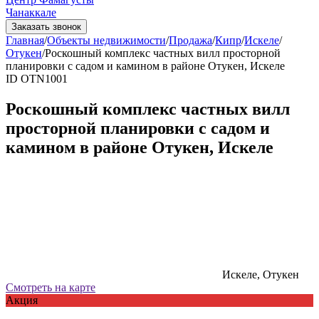
Чанаккале
Заказать звонок
Главная
/
Объекты недвижимости
/
Продажа
/
Кипр
/
Искеле
/
Отукен
/
Роскошный комплекс частных вилл просторной
планировки с садом и камином в районе Отукен, Искеле
ID OTN1001
Роскошный комплекс частных вилл
просторной планировки с садом и
камином в районе Отукен, Искеле
Искеле, Отукен
Смотреть на карте
Акция