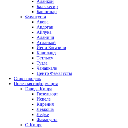
Алайкой
Балыкесир
Башпинар
Фамагуста
Акова
Акдоган
Айлука
Аланичи
Асланкой
Йени Богазичи
Калиланд
Татлысу
Тузла
Чанаккале
Центр Фамагусты
Старт продаж
Полезная информация
Города Кипра
Гюзельюрт
Искеле
Кирения
Левкоша
Лефке
Фамагуста
О Кипре