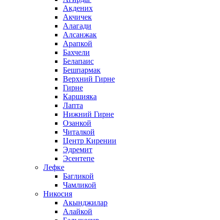
Акдених
Акчичек
Алагади
Алсанжак
Арапкой
Бахчели
Белапаис
Бешпармак
Верхний Гирне
Гирне
Каршияка
Лапта
Нижний Гирне
Озанкой
Читалкой
Центр Кирении
Эдремит
Эсентепе
Лефке
Багликой
Чамликой
Никосия
Акынджилар
Алайкой