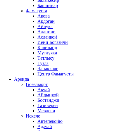
Балыкесир
Башпинар
Фамагуста
Акова
Акдоган
Айлука
Аланичи
Асланкой
Йени Богазичи
Калиланд
Мутлуяка
Татлысу
Тузла
Чанаккале
Центр Фамагусты
Аренда
Гюзельюрт
Акчай
Айдынкой
Бостанджи
Газиверен
Мевлеви
Искеле
Автепекойю
Адачай