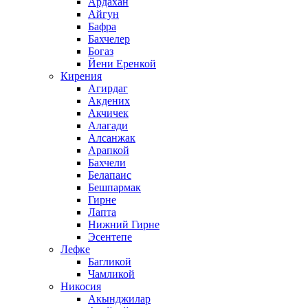
Ардахан
Айгун
Бафра
Бахчелер
Богаз
Йени Еренкой
Кирения
Агирдаг
Акдених
Акчичек
Алагади
Алсанжак
Арапкой
Бахчели
Белапаис
Бешпармак
Гирне
Лапта
Нижний Гирне
Эсентепе
Лефке
Багликой
Чамликой
Никосия
Акынджилар