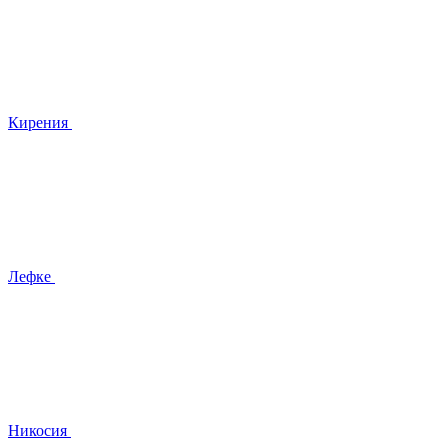
Кирения
Лефке
Никосия