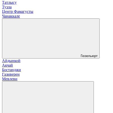
Татлысу
Тузла
Центр Фамагусты
Чанаккале
Гюзельюрт
Айдынкой
Акчай
Бостанджи
Газиверен
Мевлеви