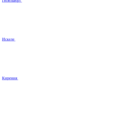
Гюзельюрт
Искеле
Кирения