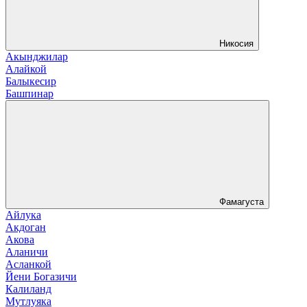
Никосия
Акынджилар
Алайкой
Балыкесир
Башпинар
Фамагуста
Айлука
Акдоган
Акова
Аланичи
Асланкой
Йени Богазичи
Калиланд
Мутлуяка