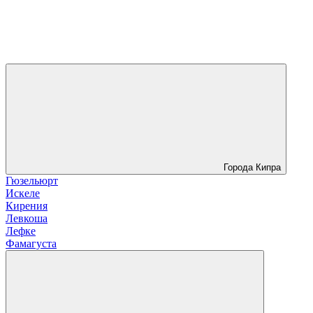
Города Кипра
Гюзельюрт
Искеле
Кирения
Левкоша
Лефке
Фамагуста