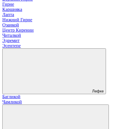
Гирне
Каршияка
Лапта
Нижний Гирне
Озанкой
Центр Кирении
Читалкой
Эдремит
Эсентепе
Лефке
Багликой
Чамликой