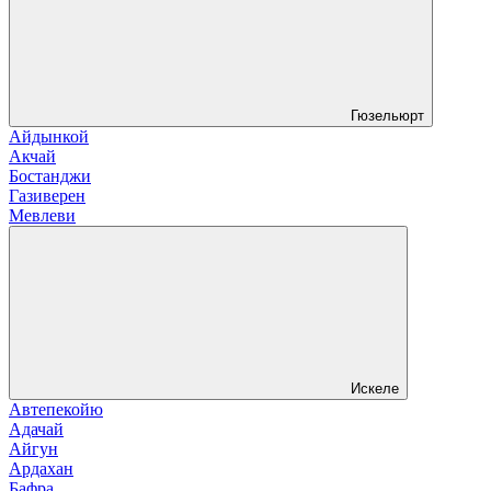
Гюзельюрт
Айдынкой
Акчай
Бостанджи
Газиверен
Мевлеви
Искеле
Автепекойю
Адачай
Айгун
Ардахан
Бафра