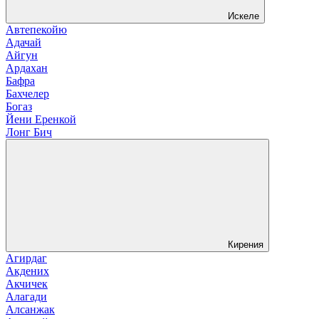
Искеле
Автепекойю
Адачай
Айгун
Ардахан
Бафра
Бахчелер
Богаз
Йени Еренкой
Лонг Бич
Кирения
Агирдаг
Акдених
Акчичек
Алагади
Алсанжак