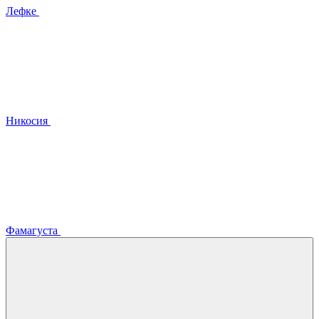
Лефке
Никосия
Фамагуста