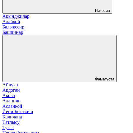
Никосия
Акынджилар
Алайкой
Балыкесир
Башпинар
Фамагуста
Айлука
Акдоган
Акова
Аланичи
Асланкой
Йени Богазичи
Калиланд
Татлысу
Тузла
Центр Фамагусты