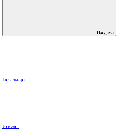
Продажа
Гюзельюрт
Искеле