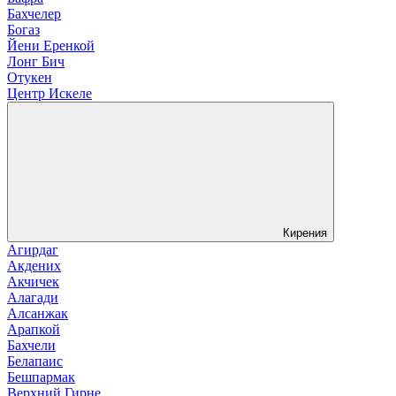
Бахчелер
Богаз
Йени Еренкой
Лонг Бич
Отукен
Центр Искеле
Кирения
Агирдаг
Акдених
Акчичек
Алагади
Алсанжак
Арапкой
Бахчели
Белапаис
Бешпармак
Верхний Гирне