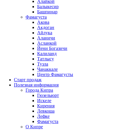
Алайкой
Балыкесир
Башпинар
Фамагуста
Акова
Акдоган
Айлука
Аланичи
Асланкой
Йени Богазичи
Калиланд
Татлысу
Тузла
Чанаккале
Центр Фамагусты
Старт продаж
Полезная информация
Города Кипра
Гюзельюрт
Искеле
Кирения
Левкоша
Лефке
Фамагуста
О Кипре