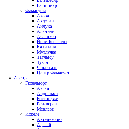
Балыкесир
Башпинар
Фамагуста
Акова
Акдоган
Айлука
Аланичи
Асланкой
Йени Богазичи
Калиланд
Мутлуяка
Татлысу
Тузла
Чанаккале
Центр Фамагусты
Аренда
Гюзельюрт
Акчай
Айдынкой
Бостанджи
Газиверен
Мевлеви
Искеле
Автепекойю
Адачай