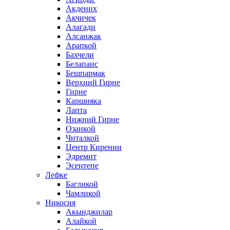
Акдених
Акчичек
Алагади
Алсанжак
Арапкой
Бахчели
Белапаис
Бешпармак
Верхний Гирне
Гирне
Каршияка
Лапта
Нижний Гирне
Озанкой
Читалкой
Центр Кирении
Эдремит
Эсентепе
Лефке
Багликой
Чамликой
Никосия
Акынджилар
Алайкой