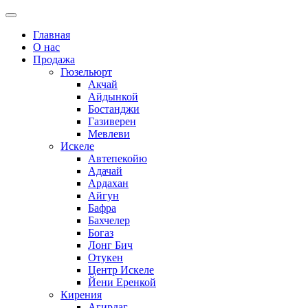
Главная
О нас
Продажа
Гюзельюрт
Акчай
Айдынкой
Бостанджи
Газиверен
Мевлеви
Искеле
Автепекойю
Адачай
Ардахан
Айгун
Бафра
Бахчелер
Богаз
Лонг Бич
Отукен
Центр Искеле
Йени Еренкой
Кирения
Агирдаг