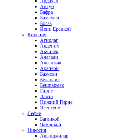
Ардахан
Айгун
Бафра
Бахчелер
Богаз
Йени Еренкой
Кирения
Агирдаг
Акдених
Акчичек
Алагади
Алсанжак
Арапкой
Бахчели
Белапаис
Бешпармак
Гирне
Лапта
Нижний Гирне
Эсентепе
Лефке
Багликой
Чамликой
Никосия
Акынджилар