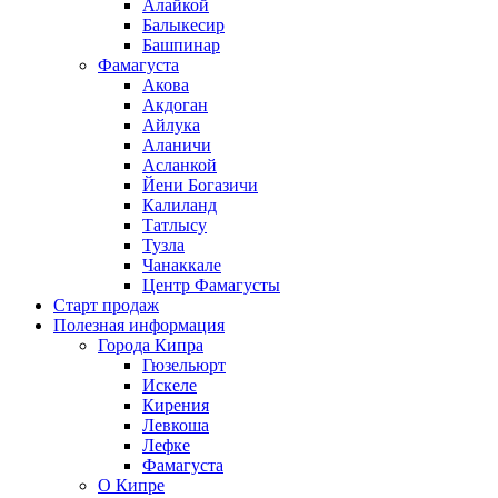
Алайкой
Балыкесир
Башпинар
Фамагуста
Акова
Акдоган
Айлука
Аланичи
Асланкой
Йени Богазичи
Калиланд
Татлысу
Тузла
Чанаккале
Центр Фамагусты
Старт продаж
Полезная информация
Города Кипра
Гюзельюрт
Искеле
Кирения
Левкоша
Лефке
Фамагуста
О Кипре