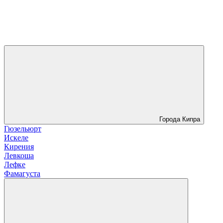
Города Кипра
Гюзельюрт
Искеле
Кирения
Левкоша
Лефке
Фамагуста