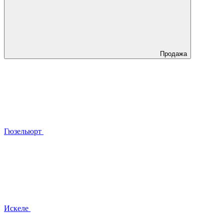
Продажа
Гюзельюрт
Искеле