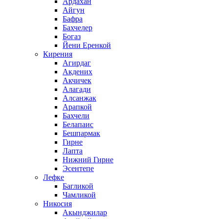
Ардахан
Айгун
Бафра
Бахчелер
Богаз
Йени Еренкой
Кирения
Агирдаг
Акдених
Акчичек
Алагади
Алсанжак
Арапкой
Бахчели
Белапаис
Бешпармак
Гирне
Лапта
Нижний Гирне
Эсентепе
Лефке
Багликой
Чамликой
Никосия
Акынджилар