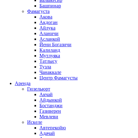
Балыкесир
Башпинар
Фамагуста
Акова
Акдоган
Айлука
Аланичи
Асланкой
Йени Богазичи
Калиланд
Мутлуяка
Татлысу
Тузла
Чанаккале
Центр Фамагусты
Аренда
Гюзельюрт
Акчай
Айдынкой
Бостанджи
Газиверен
Мевлеви
Искеле
Автепекойю
Адачай