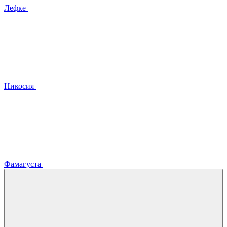
Лефке
Никосия
Фамагуста