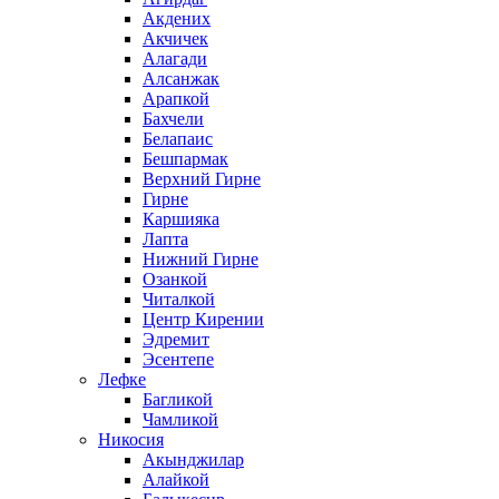
Акдених
Акчичек
Алагади
Алсанжак
Арапкой
Бахчели
Белапаис
Бешпармак
Верхний Гирне
Гирне
Каршияка
Лапта
Нижний Гирне
Озанкой
Читалкой
Центр Кирении
Эдремит
Эсентепе
Лефке
Багликой
Чамликой
Никосия
Акынджилар
Алайкой