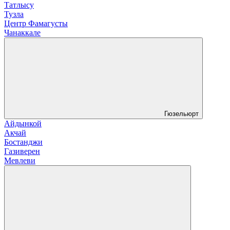
Татлысу
Тузла
Центр Фамагусты
Чанаккале
Гюзельюрт
Айдынкой
Акчай
Бостанджи
Газиверен
Мевлеви