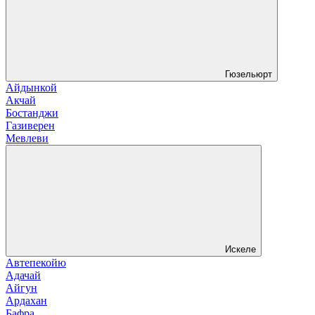
Гюзельюрт
Айдынкой
Акчай
Бостанджи
Газиверен
Мевлеви
Искеле
Автепекойю
Адачай
Айгун
Ардахан
Бафра