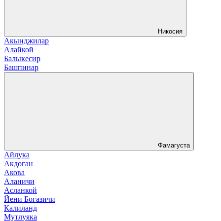
Никосия
Акынджилар
Алайкой
Балыкесир
Башпинар
Фамагуста
Айлука
Акдоган
Акова
Аланичи
Асланкой
Йени Богазичи
Калиланд
Мутлуяка