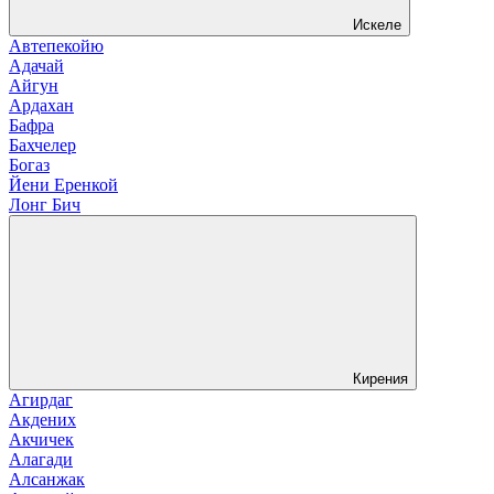
Искеле
Автепекойю
Адачай
Айгун
Ардахан
Бафра
Бахчелер
Богаз
Йени Еренкой
Лонг Бич
Кирения
Агирдаг
Акдених
Акчичек
Алагади
Алсанжак