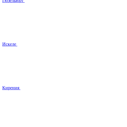
Гюзельюрт
Искеле
Кирения