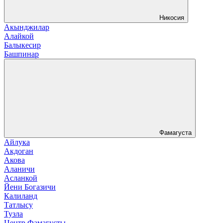
Никосия
Акынджилар
Алайкой
Балыкесир
Башпинар
Фамагуста
Айлука
Акдоган
Акова
Аланичи
Асланкой
Йени Богазичи
Калиланд
Татлысу
Тузла
Центр Фамагусты