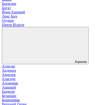
Бахчелер
Богаз
Йени Еренкой
Лонг Бич
Отукен
Центр Искеле
Кирения
Агирдаг
Акдених
Акчичек
Алагади
Алсанжак
Арапкой
Бахчели
Белапаис
Бешпармак
Верхний Гирне