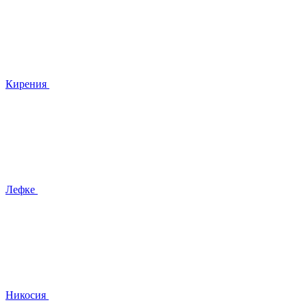
Кирения
Лефке
Никосия