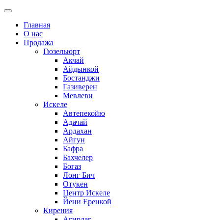
Главная
О нас
Продажа
Гюзельюрт
Акчай
Айдынкой
Бостанджи
Газиверен
Мевлеви
Искеле
Автепекойю
Адачай
Ардахан
Айгун
Бафра
Бахчелер
Богаз
Лонг Бич
Отукен
Центр Искеле
Йени Еренкой
Кирения
Агирдаг