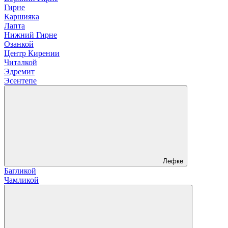
Гирне
Каршияка
Лапта
Нижний Гирне
Озанкой
Центр Кирении
Читалкой
Эдремит
Эсентепе
Лефке
Багликой
Чамликой