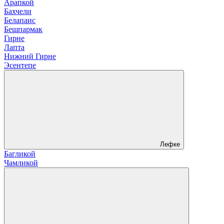
Арапкой
Бахчели
Белапаис
Бешпармак
Гирне
Лапта
Нижний Гирне
Эсентепе
Лефке
Багликой
Чамликой