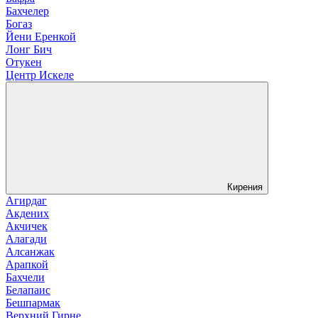
Бахчелер
Богаз
Йени Еренкой
Лонг Бич
Отукен
Центр Искеле
Кирения
Агирдаг
Акдених
Акчичек
Алагади
Алсанжак
Арапкой
Бахчели
Белапаис
Бешпармак
Верхний Гирне