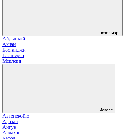
Гюзельюрт
Айдынкой
Акчай
Бостанджи
Газиверен
Мевлеви
Искеле
Автепекойю
Адачай
Айгун
Ардахан
Бафра