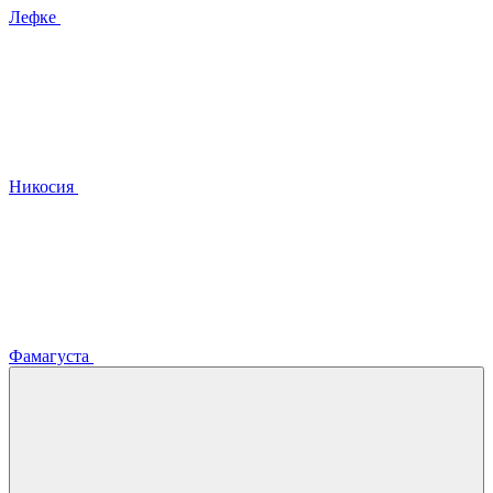
Лефке
Никосия
Фамагуста