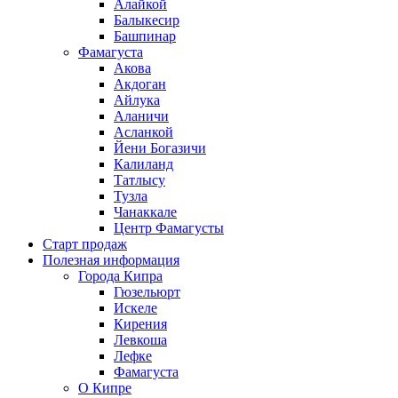
Алайкой
Балыкесир
Башпинар
Фамагуста
Акова
Акдоган
Айлука
Аланичи
Асланкой
Йени Богазичи
Калиланд
Татлысу
Тузла
Чанаккале
Центр Фамагусты
Старт продаж
Полезная информация
Города Кипра
Гюзельюрт
Искеле
Кирения
Левкоша
Лефке
Фамагуста
О Кипре