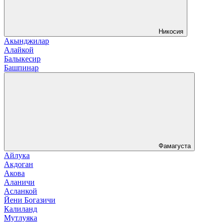
Никосия
Акынджилар
Алайкой
Балыкесир
Башпинар
Фамагуста
Айлука
Акдоган
Акова
Аланичи
Асланкой
Йени Богазичи
Калиланд
Мутлуяка