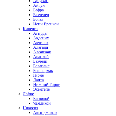
Ардахан
Айгун
Бафра
Бахчелер
Богаз
Йени Еренкой
Кирения
Агирдаг
Акдених
Акчичек
Алагади
Алсанжак
Арапкой
Бахчели
Белапаис
Бешпармак
Гирне
Лапта
Нижний Гирне
Эсентепе
Лефке
Багликой
Чамликой
Никосия
Акынджилар