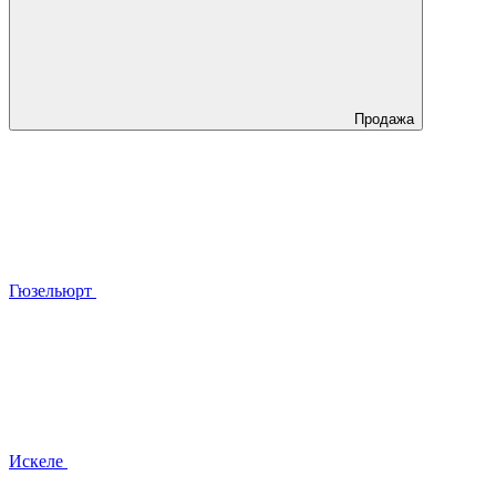
Продажа
Гюзельюрт
Искеле