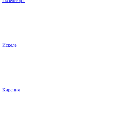
Гюзельюрт
Искеле
Кирения