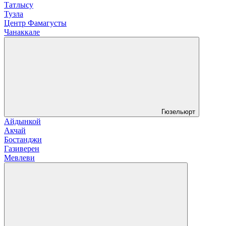
Татлысу
Тузла
Центр Фамагусты
Чанаккале
Гюзельюрт
Айдынкой
Акчай
Бостанджи
Газиверен
Мевлеви