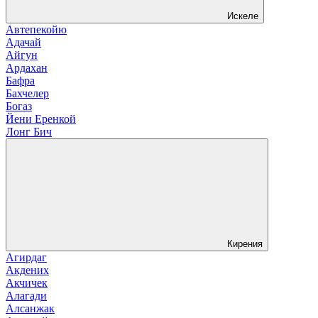
Искеле
Автепекойю
Адачай
Айгун
Ардахан
Бафра
Бахчелер
Богаз
Йени Еренкой
Лонг Бич
Кирения
Агирдаг
Акдених
Акчичек
Алагади
Алсанжак