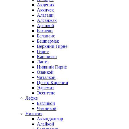
Акдених
Акчичек
Алагади
Алсанжак
Арапкой
Бахчели
Белапаис
Бешпармак
Верхний Гирне
Гирне
Каршияка
Лапта
Нижний Гирне
Озанкой
Читалкой
Центр Кирении
Эдремит
Эсентепе
Лефке
Багликой
Чамликой
Никосия
Акынджилар
Алайкой