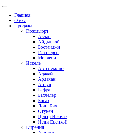
Главная
О нас
Продажа
Гюзельюрт
Акчай
Айдынкой
Бостанджи
Газиверен
Мевлеви
Искеле
Автепекойю
Адачай
Ардахан
Айгун
Бафра
Бахчелер
Богаз
Лонг Бич
Отукен
Центр Искеле
Йени Еренкой
Кирения
Агирдаг