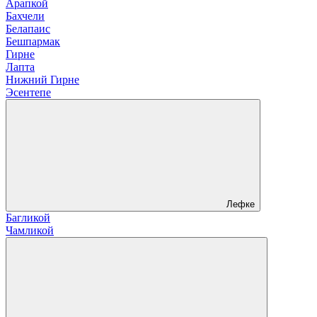
Арапкой
Бахчели
Белапаис
Бешпармак
Гирне
Лапта
Нижний Гирне
Эсентепе
Лефке
Багликой
Чамликой