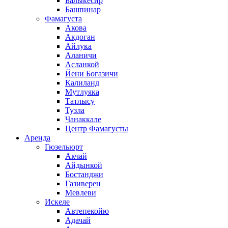
Балыкесир
Башпинар
Фамагуста
Акова
Акдоган
Айлука
Аланичи
Асланкой
Йени Богазичи
Калиланд
Мутлуяка
Татлысу
Тузла
Чанаккале
Центр Фамагусты
Аренда
Гюзельюрт
Акчай
Айдынкой
Бостанджи
Газиверен
Мевлеви
Искеле
Автепекойю
Адачай