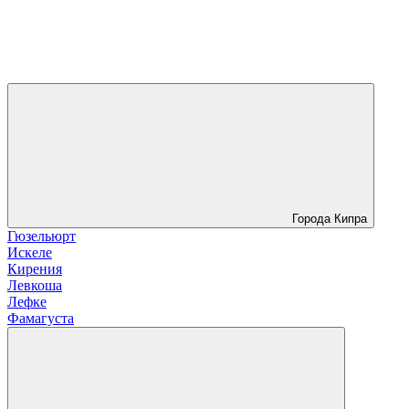
Города Кипра
Гюзельюрт
Искеле
Кирения
Левкоша
Лефке
Фамагуста