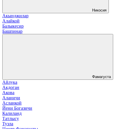
Никосия
Акынджилар
Алайкой
Балыкесир
Башпинар
Фамагуста
Айлука
Акдоган
Акова
Аланичи
Асланкой
Йени Богазичи
Калиланд
Татлысу
Тузла
Центр Фамагусты