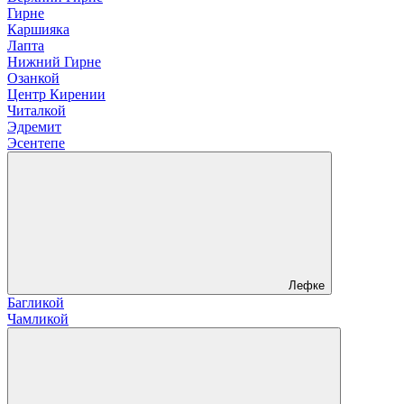
Гирне
Каршияка
Лапта
Нижний Гирне
Озанкой
Центр Кирении
Читалкой
Эдремит
Эсентепе
Лефке
Багликой
Чамликой