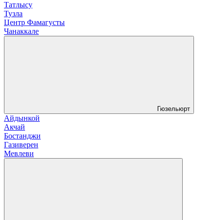
Татлысу
Тузла
Центр Фамагусты
Чанаккале
Гюзельюрт
Айдынкой
Акчай
Бостанджи
Газиверен
Мевлеви