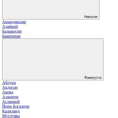
Никосия
Акынджилар
Алайкой
Балыкесир
Башпинар
Фамагуста
Айлука
Акдоган
Акова
Аланичи
Асланкой
Йени Богазичи
Калиланд
Мутлуяка