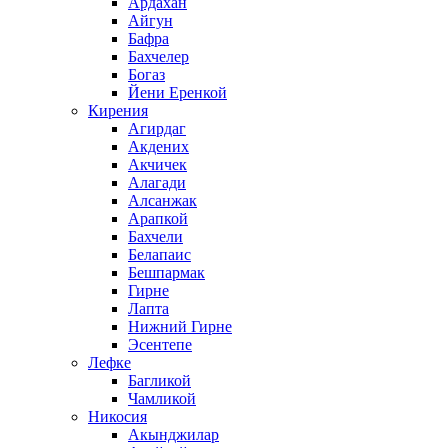
Ардахан
Айгун
Бафра
Бахчелер
Богаз
Йени Еренкой
Кирения
Агирдаг
Акдених
Акчичек
Алагади
Алсанжак
Арапкой
Бахчели
Белапаис
Бешпармак
Гирне
Лапта
Нижний Гирне
Эсентепе
Лефке
Багликой
Чамликой
Никосия
Акынджилар