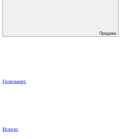
Продажа
Гюзельюрт
Искеле