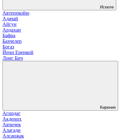
Искеле
Автепекойю
Адачай
Айгун
Ардахан
Бафра
Бахчелер
Богаз
Йени Еренкой
Лонг Бич
Кирения
Агирдаг
Акдених
Акчичек
Алагади
Алсанжак