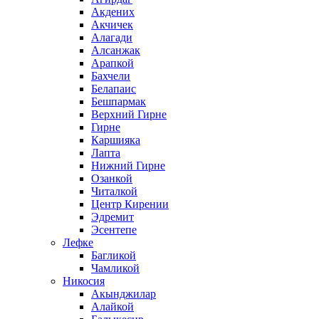
Акдених
Акчичек
Алагади
Алсанжак
Арапкой
Бахчели
Белапаис
Бешпармак
Верхний Гирне
Гирне
Каршияка
Лапта
Нижний Гирне
Озанкой
Читалкой
Центр Кирении
Эдремит
Эсентепе
Лефке
Багликой
Чамликой
Никосия
Акынджилар
Алайкой