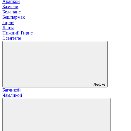
Арапкой
Бахчели
Белапаис
Бешпармак
Гирне
Лапта
Нижний Гирне
Эсентепе
Лефке
Багликой
Чамликой