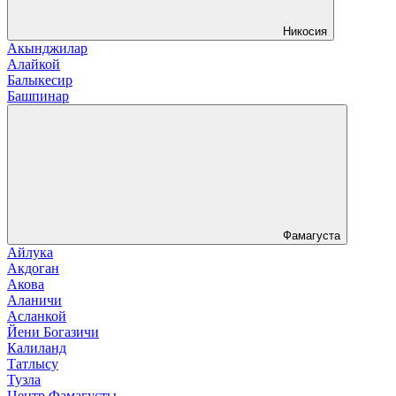
Никосия
Акынджилар
Алайкой
Балыкесир
Башпинар
Фамагуста
Айлука
Акдоган
Акова
Аланичи
Асланкой
Йени Богазичи
Калиланд
Татлысу
Тузла
Центр Фамагусты