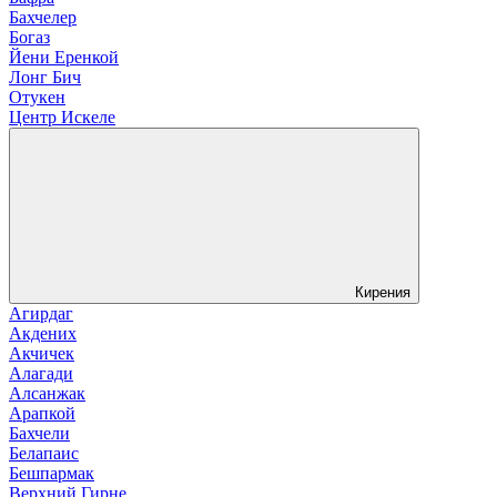
Бахчелер
Богаз
Йени Еренкой
Лонг Бич
Отукен
Центр Искеле
Кирения
Агирдаг
Акдених
Акчичек
Алагади
Алсанжак
Арапкой
Бахчели
Белапаис
Бешпармак
Верхний Гирне