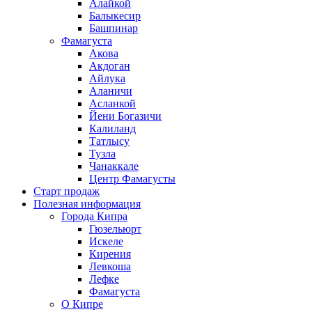
Алайкой
Балыкесир
Башпинар
Фамагуста
Акова
Акдоган
Айлука
Аланичи
Асланкой
Йени Богазичи
Калиланд
Татлысу
Тузла
Чанаккале
Центр Фамагусты
Старт продаж
Полезная информация
Города Кипра
Гюзельюрт
Искеле
Кирения
Левкоша
Лефке
Фамагуста
О Кипре