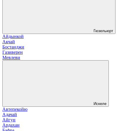
Гюзельюрт
Айдынкой
Акчай
Бостанджи
Газиверен
Мевлеви
Искеле
Автепекойю
Адачай
Айгун
Ардахан
Бафра