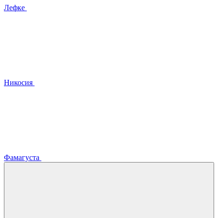
Лефке
Никосия
Фамагуста