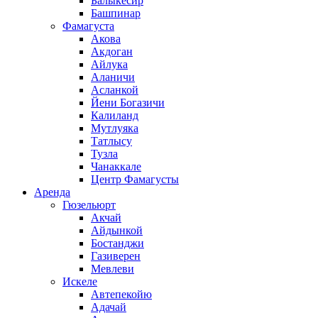
Балыкесир
Башпинар
Фамагуста
Акова
Акдоган
Айлука
Аланичи
Асланкой
Йени Богазичи
Калиланд
Мутлуяка
Татлысу
Тузла
Чанаккале
Центр Фамагусты
Аренда
Гюзельюрт
Акчай
Айдынкой
Бостанджи
Газиверен
Мевлеви
Искеле
Автепекойю
Адачай