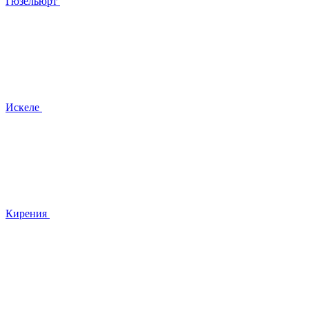
Гюзельюрт
Искеле
Кирения