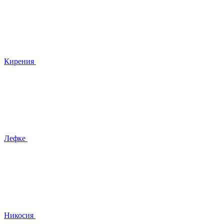
Кирения
Лефке
Никосия