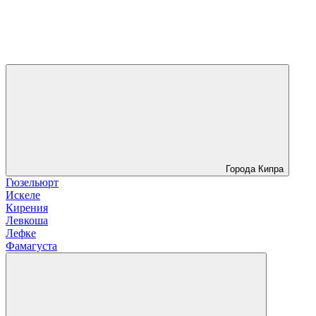
Города Кипра
Гюзельюрт
Искеле
Кирения
Левкоша
Лефке
Фамагуста