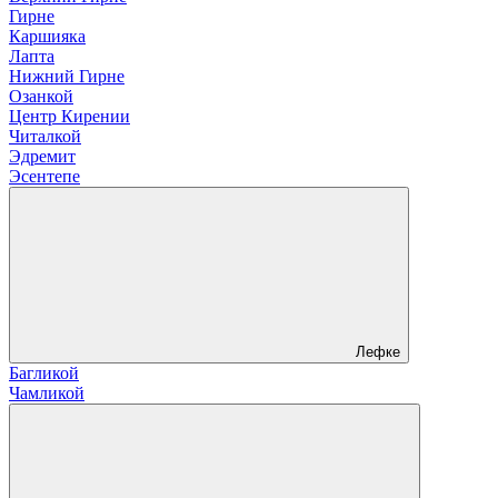
Гирне
Каршияка
Лапта
Нижний Гирне
Озанкой
Центр Кирении
Читалкой
Эдремит
Эсентепе
Лефке
Багликой
Чамликой