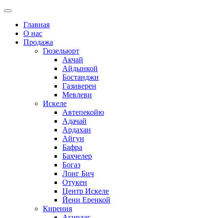
Главная
О нас
Продажа
Гюзельюрт
Акчай
Айдынкой
Бостанджи
Газиверен
Мевлеви
Искеле
Автепекойю
Адачай
Ардахан
Айгун
Бафра
Бахчелер
Богаз
Лонг Бич
Отукен
Центр Искеле
Йени Еренкой
Кирения
Агирдаг