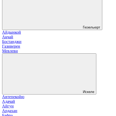
Гюзельюрт
Айдынкой
Акчай
Бостанджи
Газиверен
Мевлеви
Искеле
Автепекойю
Адачай
Айгун
Ардахан
Бафра