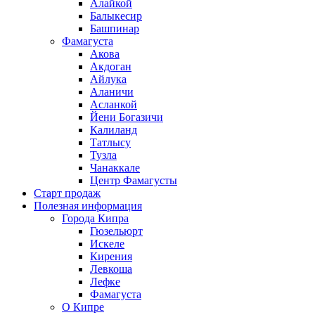
Алайкой
Балыкесир
Башпинар
Фамагуста
Акова
Акдоган
Айлука
Аланичи
Асланкой
Йени Богазичи
Калиланд
Татлысу
Тузла
Чанаккале
Центр Фамагусты
Старт продаж
Полезная информация
Города Кипра
Гюзельюрт
Искеле
Кирения
Левкоша
Лефке
Фамагуста
О Кипре