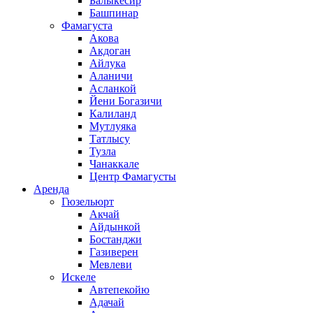
Балыкесир
Башпинар
Фамагуста
Акова
Акдоган
Айлука
Аланичи
Асланкой
Йени Богазичи
Калиланд
Мутлуяка
Татлысу
Тузла
Чанаккале
Центр Фамагусты
Аренда
Гюзельюрт
Акчай
Айдынкой
Бостанджи
Газиверен
Мевлеви
Искеле
Автепекойю
Адачай