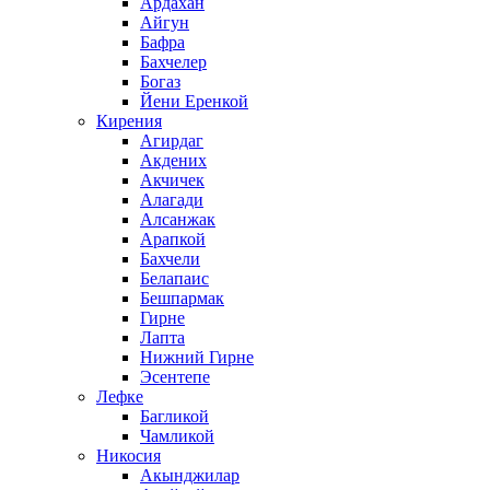
Ардахан
Айгун
Бафра
Бахчелер
Богаз
Йени Еренкой
Кирения
Агирдаг
Акдених
Акчичек
Алагади
Алсанжак
Арапкой
Бахчели
Белапаис
Бешпармак
Гирне
Лапта
Нижний Гирне
Эсентепе
Лефке
Багликой
Чамликой
Никосия
Акынджилар