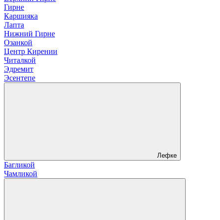
Гирне
Каршияка
Лапта
Нижний Гирне
Озанкой
Центр Кирении
Читалкой
Эдремит
Эсентепе
Лефке
Багликой
Чамликой