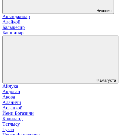
Никосия
Акынджилар
Алайкой
Балыкесир
Башпинар
Фамагуста
Айлука
Акдоган
Акова
Аланичи
Асланкой
Йени Богазичи
Калиланд
Татлысу
Тузла
Центр Фамагусты