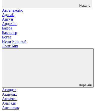
Искеле
Автепекойю
Адачай
Айгун
Ардахан
Бафра
Бахчелер
Богаз
Йени Еренкой
Лонг Бич
Кирения
Агирдаг
Акдених
Акчичек
Алагади
Алсанжак