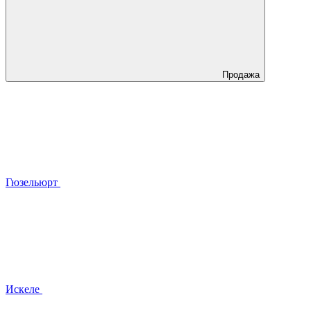
Продажа
Гюзельюрт
Искеле