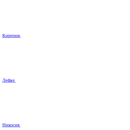
Кирения
Лефке
Никосия