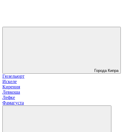
Города Кипра
Гюзельюрт
Искеле
Кирения
Левкоша
Лефке
Фамагуста