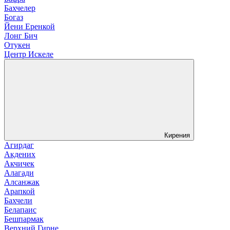
Бахчелер
Богаз
Йени Еренкой
Лонг Бич
Отукен
Центр Искеле
Кирения
Агирдаг
Акдених
Акчичек
Алагади
Алсанжак
Арапкой
Бахчели
Белапаис
Бешпармак
Верхний Гирне