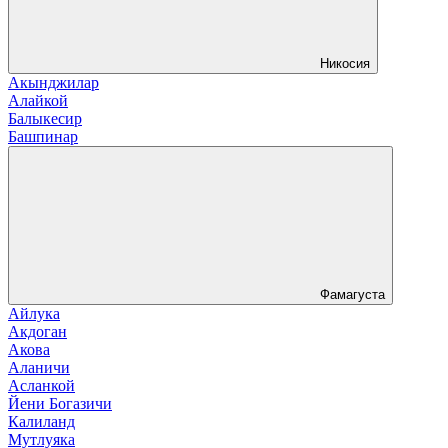
Никосия
Акынджилар
Алайкой
Балыкесир
Башпинар
Фамагуста
Айлука
Акдоган
Акова
Аланичи
Асланкой
Йени Богазичи
Калиланд
Мутлуяка