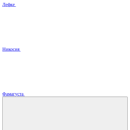
Лефке
Никосия
Фамагуста