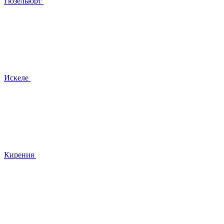
Гюзельюрт
Искеле
Кирения