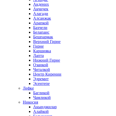
Акдених
Акчичек
Алагади
Алсанжак
Арапкой
Бахчели
Белапаис
Бешпармак
Верхний Гирне
Гирне
Каршияка
Лапта
Нижний Гирне
Озанкой
Читалкой
Центр Кирении
Эдремит
Эсентепе
Лефке
Багликой
Чамликой
Никосия
Акынджилар
Алайкой