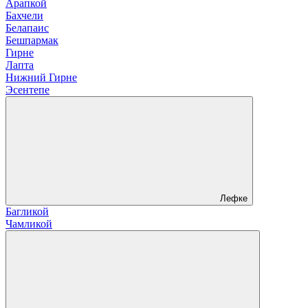
Арапкой
Бахчели
Белапаис
Бешпармак
Гирне
Лапта
Нижний Гирне
Эсентепе
Лефке
Багликой
Чамликой