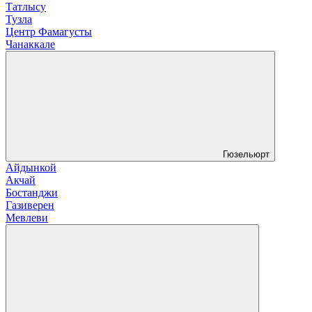
Татлысу
Тузла
Центр Фамагусты
Чанаккале
Гюзельюрт
Айдынкой
Акчай
Бостанджи
Газиверен
Мевлеви