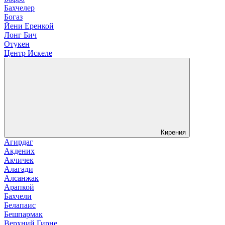
Бахчелер
Богаз
Йени Еренкой
Лонг Бич
Отукен
Центр Искеле
Кирения
Агирдаг
Акдених
Акчичек
Алагади
Алсанжак
Арапкой
Бахчели
Белапаис
Бешпармак
Верхний Гирне