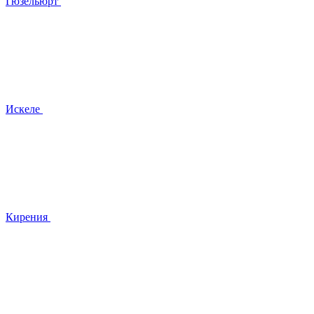
Гюзельюрт
Искеле
Кирения