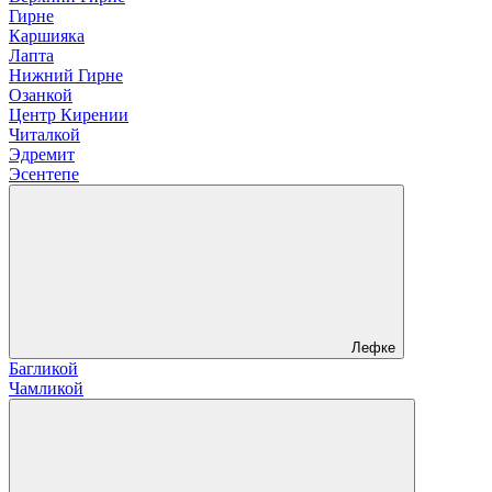
Гирне
Каршияка
Лапта
Нижний Гирне
Озанкой
Центр Кирении
Читалкой
Эдремит
Эсентепе
Лефке
Багликой
Чамликой