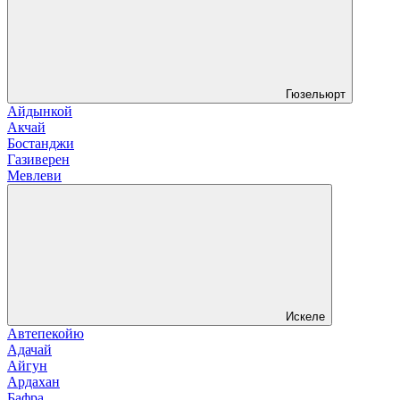
Гюзельюрт
Айдынкой
Акчай
Бостанджи
Газиверен
Мевлеви
Искеле
Автепекойю
Адачай
Айгун
Ардахан
Бафра