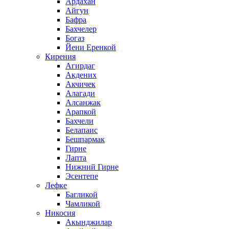
Ардахан
Айгун
Бафра
Бахчелер
Богаз
Йени Еренкой
Кирения
Агирдаг
Акдених
Акчичек
Алагади
Алсанжак
Арапкой
Бахчели
Белапаис
Бешпармак
Гирне
Лапта
Нижний Гирне
Эсентепе
Лефке
Багликой
Чамликой
Никосия
Акынджилар