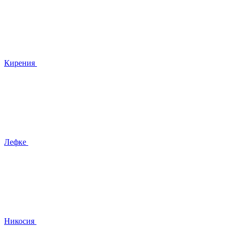
Кирения
Лефке
Никосия