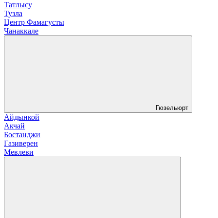
Татлысу
Тузла
Центр Фамагусты
Чанаккале
Гюзельюрт
Айдынкой
Акчай
Бостанджи
Газиверен
Мевлеви