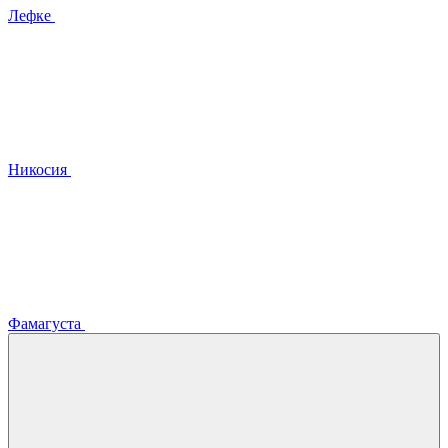
Лефке
Никосия
Фамагуста