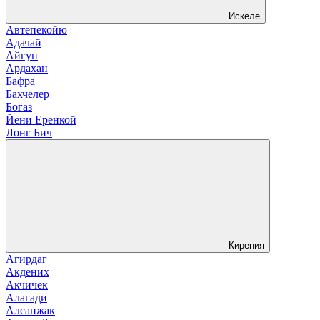
Искеле
Автепекойю
Адачай
Айгун
Ардахан
Бафра
Бахчелер
Богаз
Йени Еренкой
Лонг Бич
Кирения
Агирдаг
Акдених
Акчичек
Алагади
Алсанжак