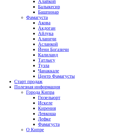
Алайкой
Балыкесир
Башпинар
Фамагуста
Акова
Акдоган
Айлука
Аланичи
Асланкой
Йени Богазичи
Калиланд
Татлысу
Тузла
Чанаккале
Центр Фамагусты
Старт продаж
Полезная информация
Города Кипра
Гюзельюрт
Искеле
Кирения
Левкоша
Лефке
Фамагуста
О Кипре