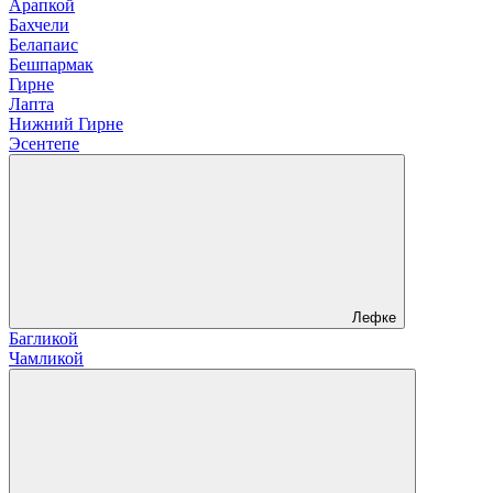
Арапкой
Бахчели
Белапаис
Бешпармак
Гирне
Лапта
Нижний Гирне
Эсентепе
Лефке
Багликой
Чамликой