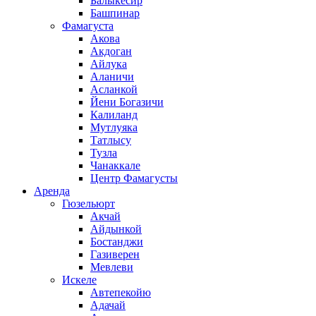
Балыкесир
Башпинар
Фамагуста
Акова
Акдоган
Айлука
Аланичи
Асланкой
Йени Богазичи
Калиланд
Мутлуяка
Татлысу
Тузла
Чанаккале
Центр Фамагусты
Аренда
Гюзельюрт
Акчай
Айдынкой
Бостанджи
Газиверен
Мевлеви
Искеле
Автепекойю
Адачай