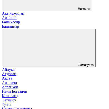
Никосия
Акынджилар
Алайкой
Балыкесир
Башпинар
Фамагуста
Айлука
Акдоган
Акова
Аланичи
Асланкой
Йени Богазичи
Калиланд
Татлысу
Тузла
Центр Фамагусты