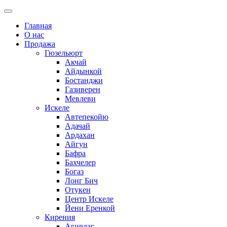
Главная
О нас
Продажа
Гюзельюрт
Акчай
Айдынкой
Бостанджи
Газиверен
Мевлеви
Искеле
Автепекойю
Адачай
Ардахан
Айгун
Бафра
Бахчелер
Богаз
Лонг Бич
Отукен
Центр Искеле
Йени Еренкой
Кирения
Агирдаг