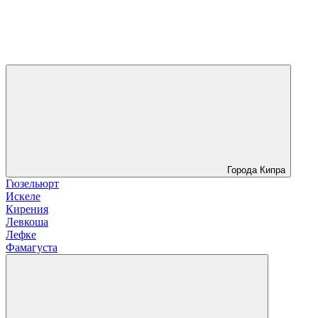
Города Кипра
Гюзельюрт
Искеле
Кирения
Левкоша
Лефке
Фамагуста