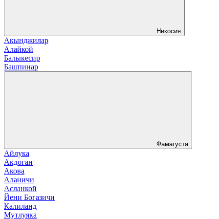
Никосия
Акынджилар
Алайкой
Балыкесир
Башпинар
Фамагуста
Айлука
Акдоган
Акова
Аланичи
Асланкой
Йени Богазичи
Калиланд
Мутлуяка