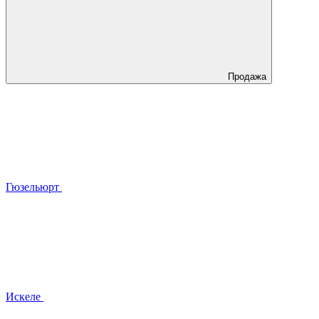
Продажа
Гюзельюрт
Искеле