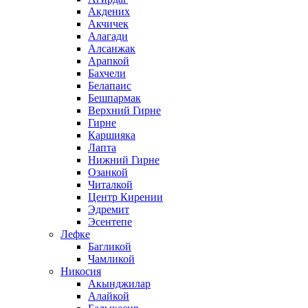
Акдених
Акчичек
Алагади
Алсанжак
Арапкой
Бахчели
Белапаис
Бешпармак
Верхний Гирне
Гирне
Каршияка
Лапта
Нижний Гирне
Озанкой
Читалкой
Центр Кирении
Эдремит
Эсентепе
Лефке
Багликой
Чамликой
Никосия
Акынджилар
Алайкой