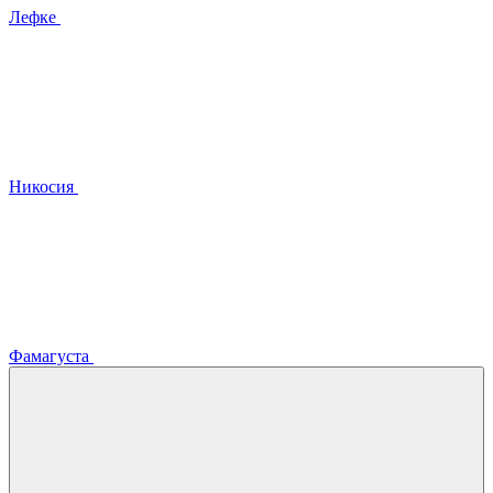
Лефке
Никосия
Фамагуста