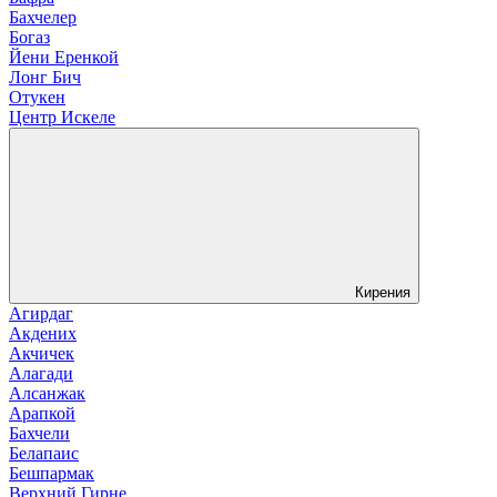
Бахчелер
Богаз
Йени Еренкой
Лонг Бич
Отукен
Центр Искеле
Кирения
Агирдаг
Акдених
Акчичек
Алагади
Алсанжак
Арапкой
Бахчели
Белапаис
Бешпармак
Верхний Гирне