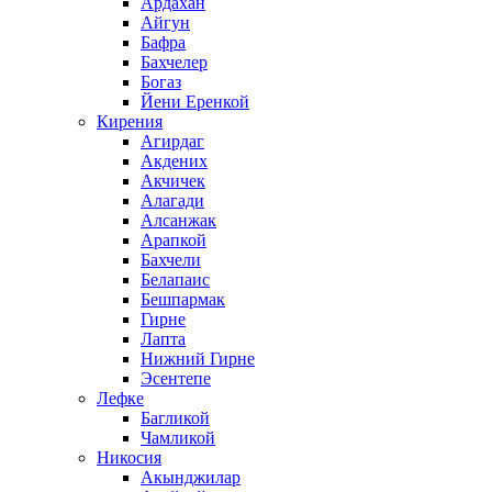
Ардахан
Айгун
Бафра
Бахчелер
Богаз
Йени Еренкой
Кирения
Агирдаг
Акдених
Акчичек
Алагади
Алсанжак
Арапкой
Бахчели
Белапаис
Бешпармак
Гирне
Лапта
Нижний Гирне
Эсентепе
Лефке
Багликой
Чамликой
Никосия
Акынджилар