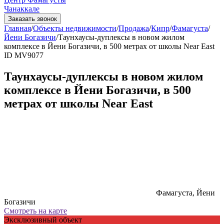
Чанаккале
Заказать звонок
Главная
/
Объекты недвижимости
/
Продажа
/
Кипр
/
Фамагуста
/
Йени Богазичи
/
Таунхаусы-дуплексы в новом жилом
комплексе в Йени Богазичи, в 500 метрах от школы Near East
ID MV9077
Таунхаусы-дуплексы в новом жилом
комплексе в Йени Богазичи, в 500
метрах от школы Near East
Фамагуста, Йени
Богазичи
Смотреть на карте
Эксклюзивный объект