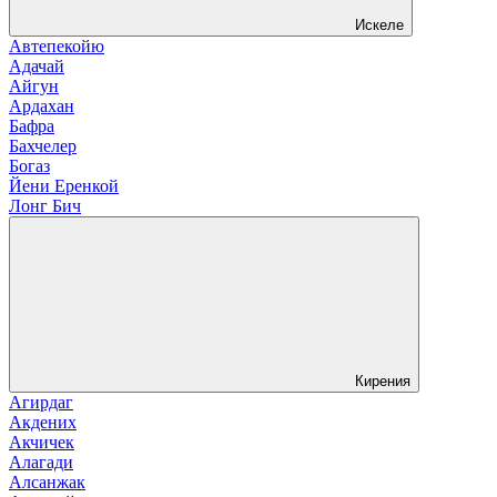
Искеле
Автепекойю
Адачай
Айгун
Ардахан
Бафра
Бахчелер
Богаз
Йени Еренкой
Лонг Бич
Кирения
Агирдаг
Акдених
Акчичек
Алагади
Алсанжак