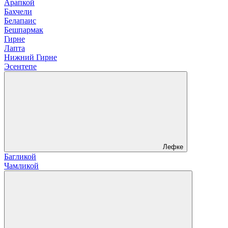
Арапкой
Бахчели
Белапаис
Бешпармак
Гирне
Лапта
Нижний Гирне
Эсентепе
Лефке
Багликой
Чамликой