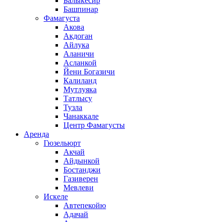
Балыкесир
Башпинар
Фамагуста
Акова
Акдоган
Айлука
Аланичи
Асланкой
Йени Богазичи
Калиланд
Мутлуяка
Татлысу
Тузла
Чанаккале
Центр Фамагусты
Аренда
Гюзельюрт
Акчай
Айдынкой
Бостанджи
Газиверен
Мевлеви
Искеле
Автепекойю
Адачай