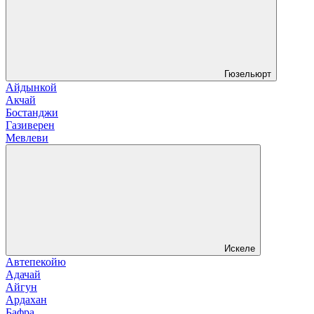
Гюзельюрт
Айдынкой
Акчай
Бостанджи
Газиверен
Мевлеви
Искеле
Автепекойю
Адачай
Айгун
Ардахан
Бафра