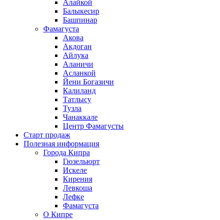
Алайкой
Балыкесир
Башпинар
Фамагуста
Акова
Акдоган
Айлука
Аланичи
Асланкой
Йени Богазичи
Калиланд
Татлысу
Тузла
Чанаккале
Центр Фамагусты
Старт продаж
Полезная информация
Города Кипра
Гюзельюрт
Искеле
Кирения
Левкоша
Лефке
Фамагуста
О Кипре