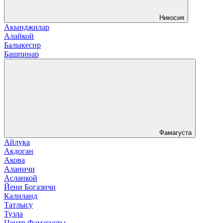
Никосия
Акынджилар
Алайкой
Балыкесир
Башпинар
Фамагуста
Айлука
Акдоган
Акова
Аланичи
Асланкой
Йени Богазичи
Калиланд
Татлысу
Тузла
Центр Фамагусты