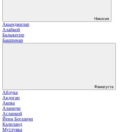
Никосия
Акынджилар
Алайкой
Балыкесир
Башпинар
Фамагуста
Айлука
Акдоган
Акова
Аланичи
Асланкой
Йени Богазичи
Калиланд
Мутлуяка