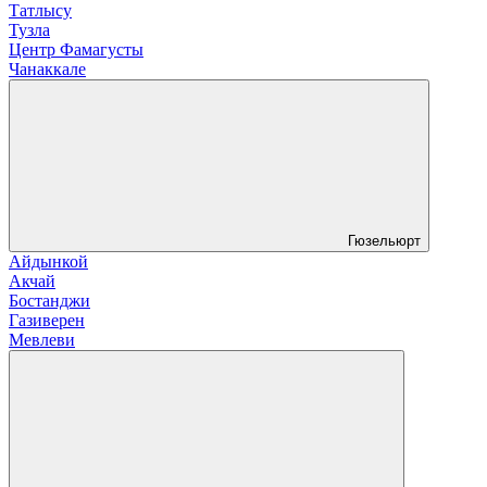
Татлысу
Тузла
Центр Фамагусты
Чанаккале
Гюзельюрт
Айдынкой
Акчай
Бостанджи
Газиверен
Мевлеви