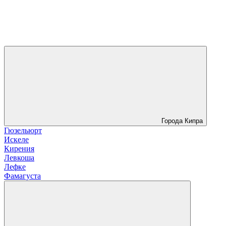
Города Кипра
Гюзельюрт
Искеле
Кирения
Левкоша
Лефке
Фамагуста