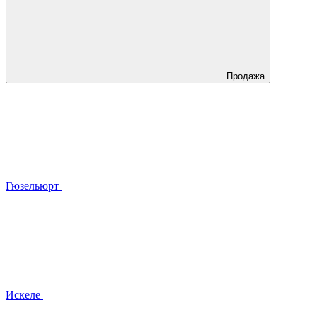
Продажа
Гюзельюрт
Искеле