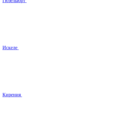
Гюзельюрт
Искеле
Кирения