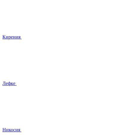
Кирения
Лефке
Никосия