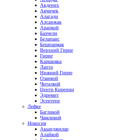
Акдених
Акчичек
Алагади
Алсанжак
Арапкой
Бахчели
Белапаис
Бешпармак
Верхний Гирне
Гирне
Каршияка
Лапта
Нижний Гирне
Озанкой
Читалкой
Центр Кирении
Эдремит
Эсентепе
Лефке
Багликой
Чамликой
Никосия
Акынджилар
Алайкой