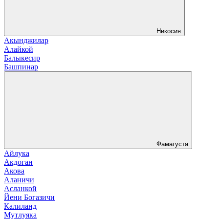
Никосия
Акынджилар
Алайкой
Балыкесир
Башпинар
Фамагуста
Айлука
Акдоган
Акова
Аланичи
Асланкой
Йени Богазичи
Калиланд
Мутлуяка