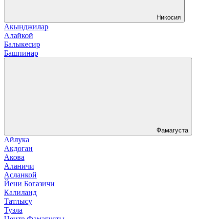
Никосия
Акынджилар
Алайкой
Балыкесир
Башпинар
Фамагуста
Айлука
Акдоган
Акова
Аланичи
Асланкой
Йени Богазичи
Калиланд
Татлысу
Тузла
Центр Фамагусты