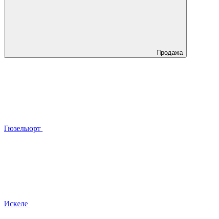
Продажа
Гюзельюрт
Искеле