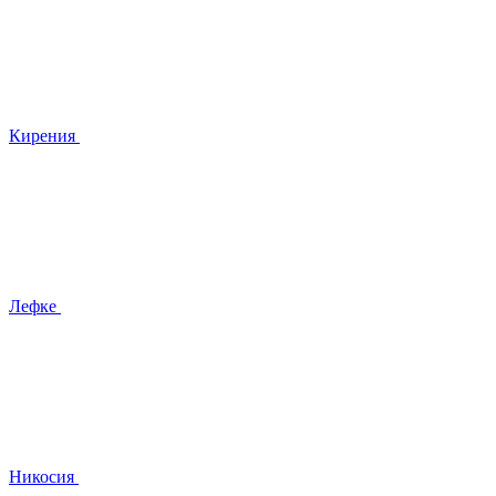
Кирения
Лефке
Никосия