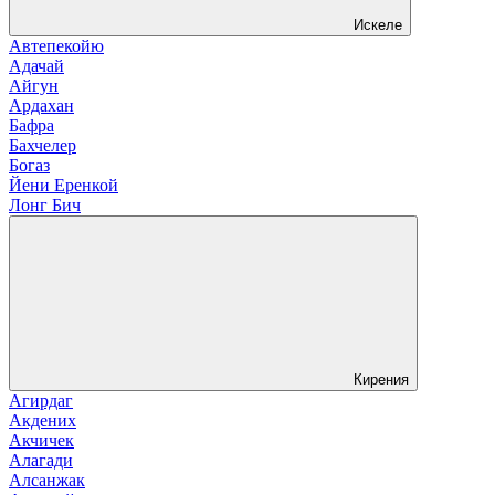
Искеле
Автепекойю
Адачай
Айгун
Ардахан
Бафра
Бахчелер
Богаз
Йени Еренкой
Лонг Бич
Кирения
Агирдаг
Акдених
Акчичек
Алагади
Алсанжак