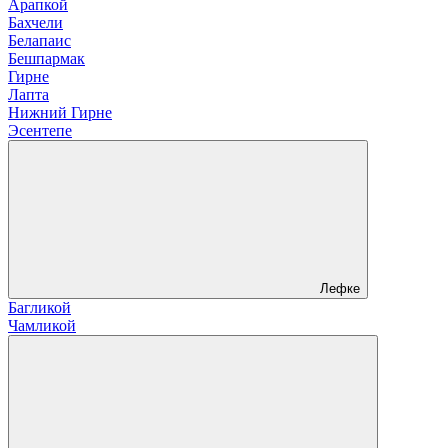
Арапкой
Бахчели
Белапаис
Бешпармак
Гирне
Лапта
Нижний Гирне
Эсентепе
Лефке
Багликой
Чамликой