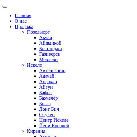
Главная
О нас
Продажа
Гюзельюрт
Акчай
Айдынкой
Бостанджи
Газиверен
Мевлеви
Искеле
Автепекойю
Адачай
Ардахан
Айгун
Бафра
Бахчелер
Богаз
Лонг Бич
Отукен
Центр Искеле
Йени Еренкой
Кирения
Агирдаг