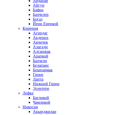
Ардахан
Айгун
Бафра
Бахчелер
Богаз
Йени Еренкой
Кирения
Агирдаг
Акдених
Акчичек
Алагади
Алсанжак
Арапкой
Бахчели
Белапаис
Бешпармак
Гирне
Лапта
Нижний Гирне
Эсентепе
Лефке
Багликой
Чамликой
Никосия
Акынджилар