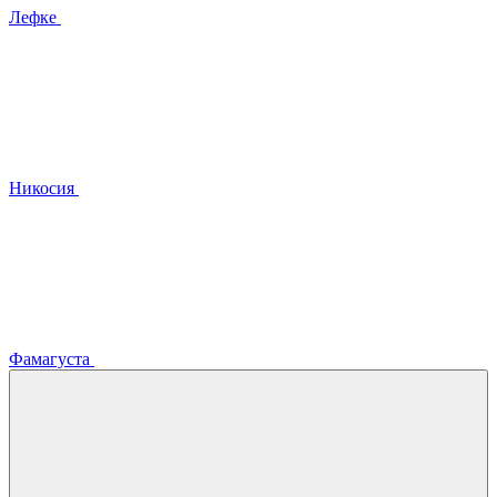
Лефке
Никосия
Фамагуста