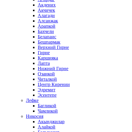
Акдених
Акчичек
Алагади
Алсанжак
Арапкой
Бахчели
Белапаис
Бешпармак
Верхний Гирне
Гирне
Каршияка
Лапта
Нижний Гирне
Озанкой
Читалкой
Центр Кирении
Эдремит
Эсентепе
Лефке
Багликой
Чамликой
Никосия
Акынджилар
Алайкой