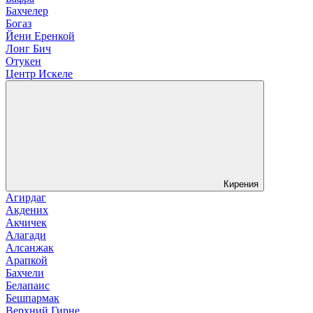
Бахчелер
Богаз
Йени Еренкой
Лонг Бич
Отукен
Центр Искеле
Кирения
Агирдаг
Акдених
Акчичек
Алагади
Алсанжак
Арапкой
Бахчели
Белапаис
Бешпармак
Верхний Гирне