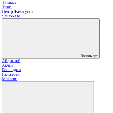
Татлысу
Тузла
Центр Фамагусты
Чанаккале
Гюзельюрт
Айдынкой
Акчай
Бостанджи
Газиверен
Мевлеви