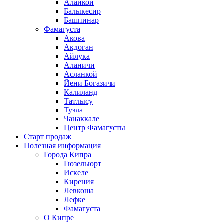
Алайкой
Балыкесир
Башпинар
Фамагуста
Акова
Акдоган
Айлука
Аланичи
Асланкой
Йени Богазичи
Калиланд
Татлысу
Тузла
Чанаккале
Центр Фамагусты
Старт продаж
Полезная информация
Города Кипра
Гюзельюрт
Искеле
Кирения
Левкоша
Лефке
Фамагуста
О Кипре