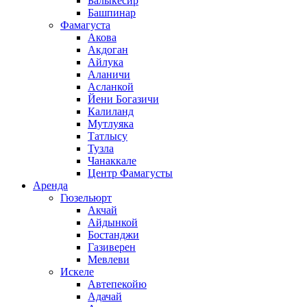
Балыкесир
Башпинар
Фамагуста
Акова
Акдоган
Айлука
Аланичи
Асланкой
Йени Богазичи
Калиланд
Мутлуяка
Татлысу
Тузла
Чанаккале
Центр Фамагусты
Аренда
Гюзельюрт
Акчай
Айдынкой
Бостанджи
Газиверен
Мевлеви
Искеле
Автепекойю
Адачай