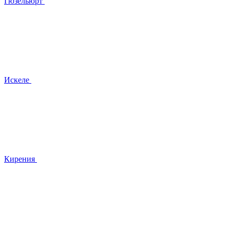
Гюзельюрт
Искеле
Кирения