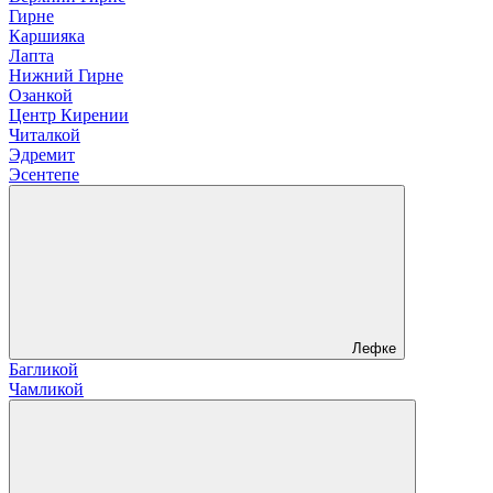
Гирне
Каршияка
Лапта
Нижний Гирне
Озанкой
Центр Кирении
Читалкой
Эдремит
Эсентепе
Лефке
Багликой
Чамликой