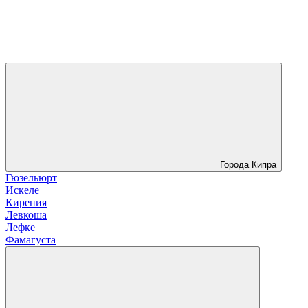
Города Кипра
Гюзельюрт
Искеле
Кирения
Левкоша
Лефке
Фамагуста