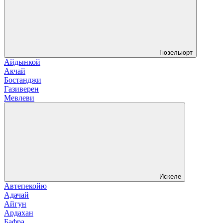
Гюзельюрт
Айдынкой
Акчай
Бостанджи
Газиверен
Мевлеви
Искеле
Автепекойю
Адачай
Айгун
Ардахан
Бафра