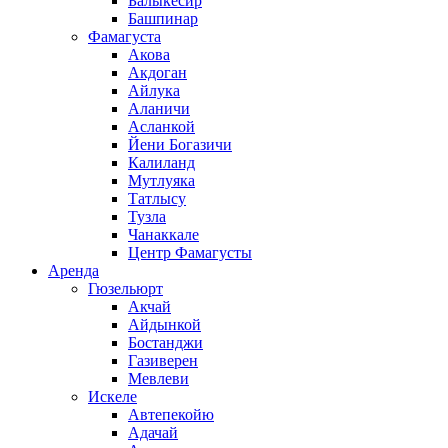
Балыкесир
Башпинар
Фамагуста
Акова
Акдоган
Айлука
Аланичи
Асланкой
Йени Богазичи
Калиланд
Мутлуяка
Татлысу
Тузла
Чанаккале
Центр Фамагусты
Аренда
Гюзельюрт
Акчай
Айдынкой
Бостанджи
Газиверен
Мевлеви
Искеле
Автепекойю
Адачай