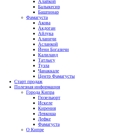
Алайкой
Балыкесир
Башпинар
Фамагуста
Акова
Акдоган
Айлука
Аланичи
Асланкой
Йени Богазичи
Калиланд
Татлысу
Тузла
Чанаккале
Центр Фамагусты
Старт продаж
Полезная информация
Города Кипра
Гюзельюрт
Искеле
Кирения
Левкоша
Лефке
Фамагуста
О Кипре