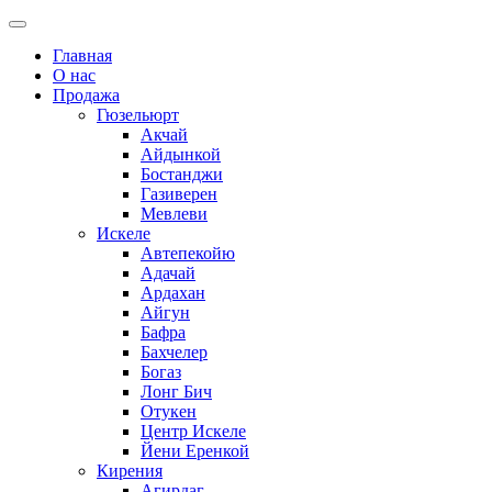
Главная
О нас
Продажа
Гюзельюрт
Акчай
Айдынкой
Бостанджи
Газиверен
Мевлеви
Искеле
Автепекойю
Адачай
Ардахан
Айгун
Бафра
Бахчелер
Богаз
Лонг Бич
Отукен
Центр Искеле
Йени Еренкой
Кирения
Агирдаг