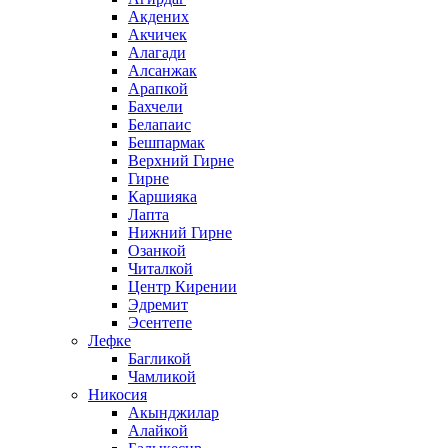
Акдених
Акчичек
Алагади
Алсанжак
Арапкой
Бахчели
Белапаис
Бешпармак
Верхний Гирне
Гирне
Каршияка
Лапта
Нижний Гирне
Озанкой
Читалкой
Центр Кирении
Эдремит
Эсентепе
Лефке
Багликой
Чамликой
Никосия
Акынджилар
Алайкой