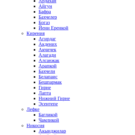
Ардахан
Айгун
Бафра
Бахчелер
Богаз
Йени Еренкой
Кирения
Агирдаг
Акдених
Акчичек
Алагади
Алсанжак
Арапкой
Бахчели
Белапаис
Бешпармак
Гирне
Лапта
Нижний Гирне
Эсентепе
Лефке
Багликой
Чамликой
Никосия
Акынджилар