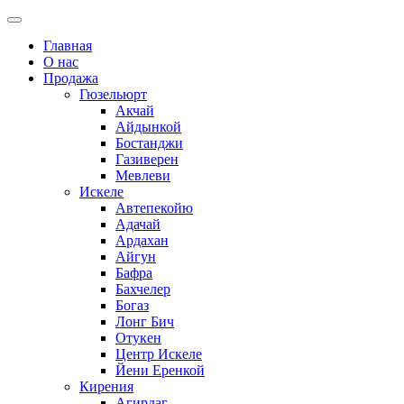
Главная
О нас
Продажа
Гюзельюрт
Акчай
Айдынкой
Бостанджи
Газиверен
Мевлеви
Искеле
Автепекойю
Адачай
Ардахан
Айгун
Бафра
Бахчелер
Богаз
Лонг Бич
Отукен
Центр Искеле
Йени Еренкой
Кирения
Агирдаг