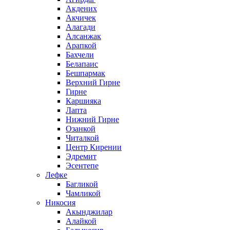
Акдених
Акчичек
Алагади
Алсанжак
Арапкой
Бахчели
Белапаис
Бешпармак
Верхний Гирне
Гирне
Каршияка
Лапта
Нижний Гирне
Озанкой
Читалкой
Центр Кирении
Эдремит
Эсентепе
Лефке
Багликой
Чамликой
Никосия
Акынджилар
Алайкой