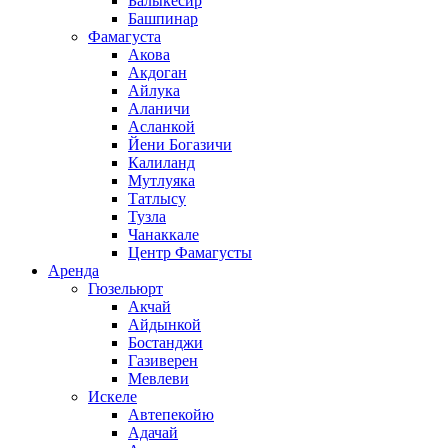
Балыкесир
Башпинар
Фамагуста
Акова
Акдоган
Айлука
Аланичи
Асланкой
Йени Богазичи
Калиланд
Мутлуяка
Татлысу
Тузла
Чанаккале
Центр Фамагусты
Аренда
Гюзельюрт
Акчай
Айдынкой
Бостанджи
Газиверен
Мевлеви
Искеле
Автепекойю
Адачай