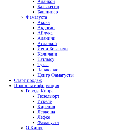
Алайкой
Балыкесир
Башпинар
Фамагуста
Акова
Акдоган
Айлука
Аланичи
Асланкой
Йени Богазичи
Калиланд
Татлысу
Тузла
Чанаккале
Центр Фамагусты
Старт продаж
Полезная информация
Города Кипра
Гюзельюрт
Искеле
Кирения
Левкоша
Лефке
Фамагуста
О Кипре