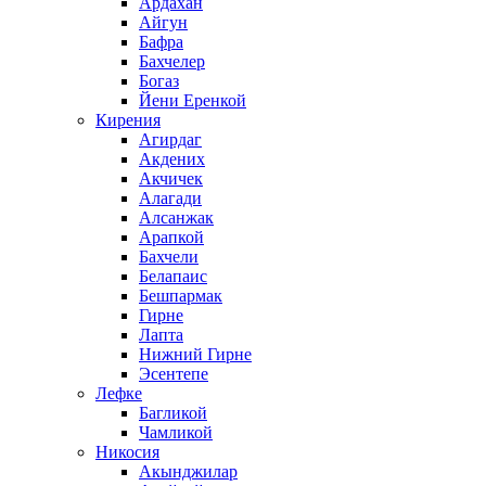
Ардахан
Айгун
Бафра
Бахчелер
Богаз
Йени Еренкой
Кирения
Агирдаг
Акдених
Акчичек
Алагади
Алсанжак
Арапкой
Бахчели
Белапаис
Бешпармак
Гирне
Лапта
Нижний Гирне
Эсентепе
Лефке
Багликой
Чамликой
Никосия
Акынджилар