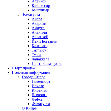
Алайкой
Балыкесир
Башпинар
Фамагуста
Акова
Акдоган
Айлука
Аланичи
Асланкой
Йени Богазичи
Калиланд
Татлысу
Тузла
Чанаккале
Центр Фамагусты
Старт продаж
Полезная информация
Города Кипра
Гюзельюрт
Искеле
Кирения
Левкоша
Лефке
Фамагуста
О Кипре