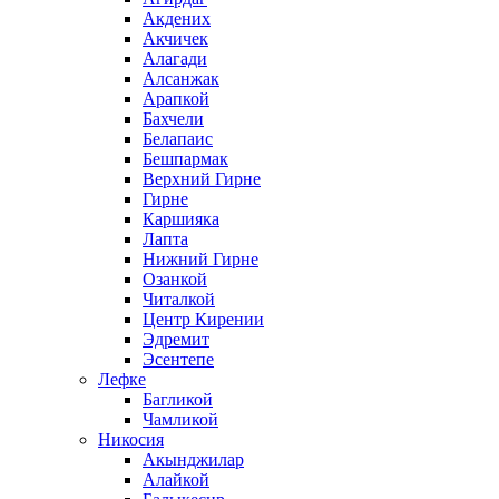
Акдених
Акчичек
Алагади
Алсанжак
Арапкой
Бахчели
Белапаис
Бешпармак
Верхний Гирне
Гирне
Каршияка
Лапта
Нижний Гирне
Озанкой
Читалкой
Центр Кирении
Эдремит
Эсентепе
Лефке
Багликой
Чамликой
Никосия
Акынджилар
Алайкой