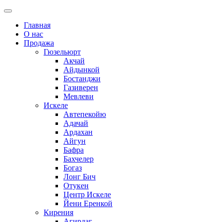
Главная
О нас
Продажа
Гюзельюрт
Акчай
Айдынкой
Бостанджи
Газиверен
Мевлеви
Искеле
Автепекойю
Адачай
Ардахан
Айгун
Бафра
Бахчелер
Богаз
Лонг Бич
Отукен
Центр Искеле
Йени Еренкой
Кирения
Агирдаг