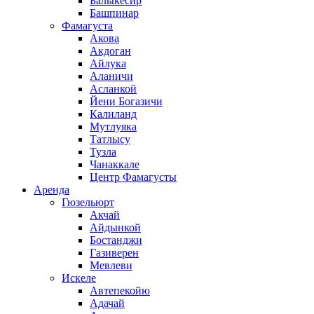
Балыкесир
Башпинар
Фамагуста
Акова
Акдоган
Айлука
Аланичи
Асланкой
Йени Богазичи
Калиланд
Мутлуяка
Татлысу
Тузла
Чанаккале
Центр Фамагусты
Аренда
Гюзельюрт
Акчай
Айдынкой
Бостанджи
Газиверен
Мевлеви
Искеле
Автепекойю
Адачай