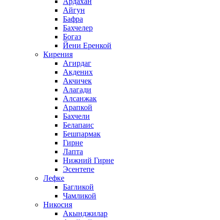
Ардахан
Айгун
Бафра
Бахчелер
Богаз
Йени Еренкой
Кирения
Агирдаг
Акдених
Акчичек
Алагади
Алсанжак
Арапкой
Бахчели
Белапаис
Бешпармак
Гирне
Лапта
Нижний Гирне
Эсентепе
Лефке
Багликой
Чамликой
Никосия
Акынджилар