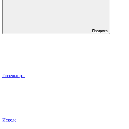
Продажа
Гюзельюрт
Искеле