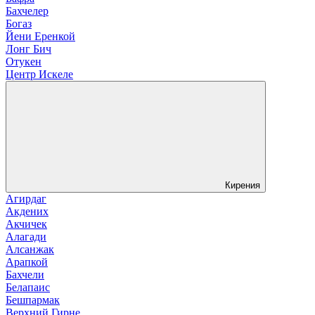
Бахчелер
Богаз
Йени Еренкой
Лонг Бич
Отукен
Центр Искеле
Кирения
Агирдаг
Акдених
Акчичек
Алагади
Алсанжак
Арапкой
Бахчели
Белапаис
Бешпармак
Верхний Гирне