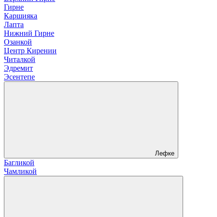
Гирне
Каршияка
Лапта
Нижний Гирне
Озанкой
Центр Кирении
Читалкой
Эдремит
Эсентепе
Лефке
Багликой
Чамликой