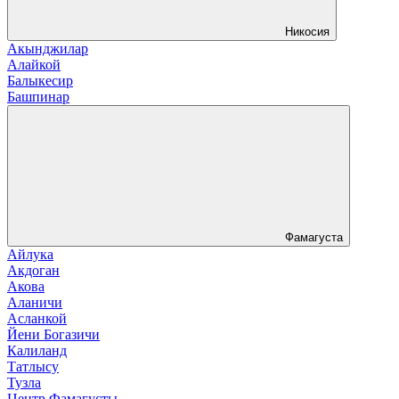
Никосия
Акынджилар
Алайкой
Балыкесир
Башпинар
Фамагуста
Айлука
Акдоган
Акова
Аланичи
Асланкой
Йени Богазичи
Калиланд
Татлысу
Тузла
Центр Фамагусты