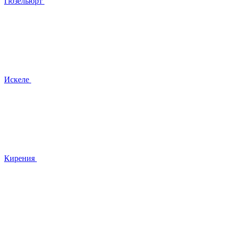
Гюзельюрт
Искеле
Кирения