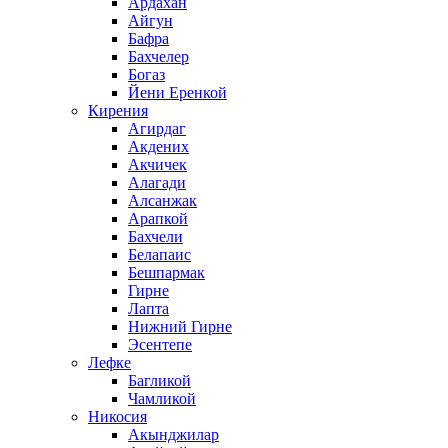
Ардахан
Айгун
Бафра
Бахчелер
Богаз
Йени Еренкой
Кирения
Агирдаг
Акдених
Акчичек
Алагади
Алсанжак
Арапкой
Бахчели
Белапаис
Бешпармак
Гирне
Лапта
Нижний Гирне
Эсентепе
Лефке
Багликой
Чамликой
Никосия
Акынджилар