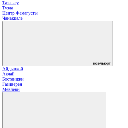
Татлысу
Тузла
Центр Фамагусты
Чанаккале
Гюзельюрт
Айдынкой
Акчай
Бостанджи
Газиверен
Мевлеви