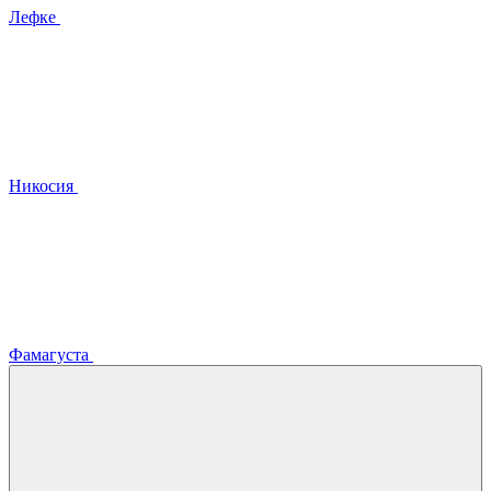
Лефке
Никосия
Фамагуста