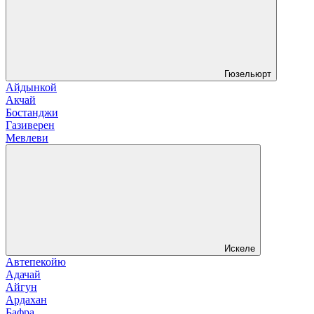
Гюзельюрт
Айдынкой
Акчай
Бостанджи
Газиверен
Мевлеви
Искеле
Автепекойю
Адачай
Айгун
Ардахан
Бафра