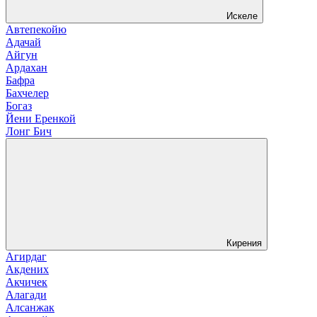
Искеле
Автепекойю
Адачай
Айгун
Ардахан
Бафра
Бахчелер
Богаз
Йени Еренкой
Лонг Бич
Кирения
Агирдаг
Акдених
Акчичек
Алагади
Алсанжак