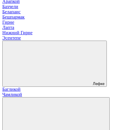
Арапкой
Бахчели
Белапаис
Бешпармак
Гирне
Лапта
Нижний Гирне
Эсентепе
Лефке
Багликой
Чамликой