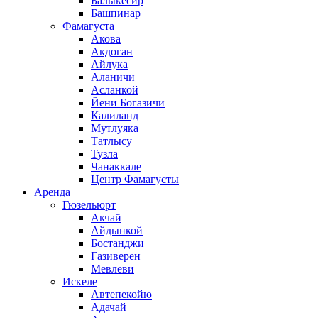
Балыкесир
Башпинар
Фамагуста
Акова
Акдоган
Айлука
Аланичи
Асланкой
Йени Богазичи
Калиланд
Мутлуяка
Татлысу
Тузла
Чанаккале
Центр Фамагусты
Аренда
Гюзельюрт
Акчай
Айдынкой
Бостанджи
Газиверен
Мевлеви
Искеле
Автепекойю
Адачай