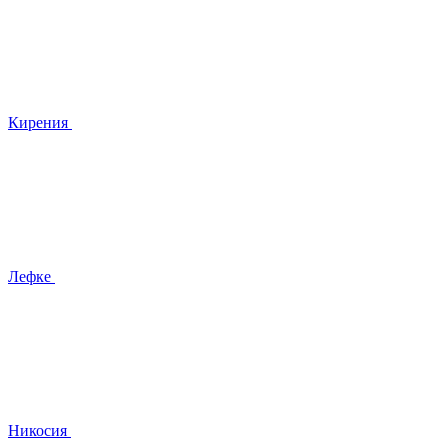
Кирения
Лефке
Никосия