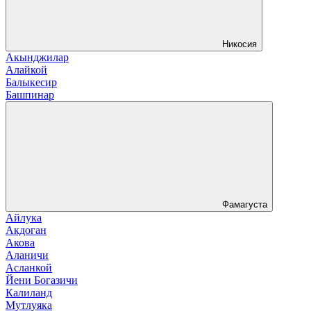
Никосия
Акынджилар
Алайкой
Балыкесир
Башпинар
Фамагуста
Айлука
Акдоган
Акова
Аланичи
Асланкой
Йени Богазичи
Калиланд
Мутлуяка