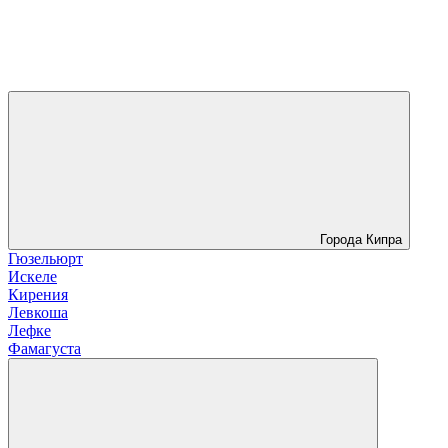
Города Кипра
Гюзельюрт
Искеле
Кирения
Левкоша
Лефке
Фамагуста