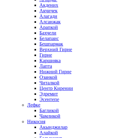
Акдених
Акчичек
Алагади
Алсанжак
Арапкой
Бахчели
Белапаис
Бешпармак
Верхний Гирне
Гирне
Каршияка
Лапта
Нижний Гирне
Озанкой
Читалкой
Центр Кирении
Эдремит
Эсентепе
Лефке
Багликой
Чамликой
Никосия
Акынджилар
Алайкой