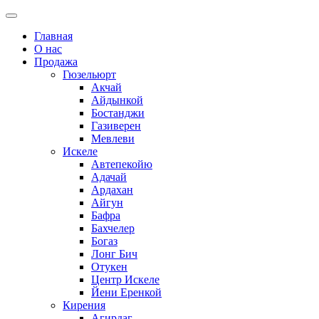
Главная
О нас
Продажа
Гюзельюрт
Акчай
Айдынкой
Бостанджи
Газиверен
Мевлеви
Искеле
Автепекойю
Адачай
Ардахан
Айгун
Бафра
Бахчелер
Богаз
Лонг Бич
Отукен
Центр Искеле
Йени Еренкой
Кирения
Агирдаг