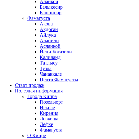
Алайкой
Балыкесир
Башпинар
Фамагуста
Акова
Акдоган
Айлука
Аланичи
Асланкой
Йени Богазичи
Калиланд
Татлысу
Тузла
Чанаккале
Центр Фамагусты
Старт продаж
Полезная информация
Города Кипра
Гюзельюрт
Искеле
Кирения
Левкоша
Лефке
Фамагуста
О Кипре