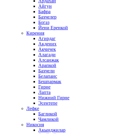
Ардахан
Айгун
Бафра
Бахчелер
Богаз
Йени Еренкой
Кирения
Агирдаг
Акдених
Акчичек
Алагади
Алсанжак
Арапкой
Бахчели
Белапаис
Бешпармак
Гирне
Лапта
Нижний Гирне
Эсентепе
Лефке
Багликой
Чамликой
Никосия
Акынджилар