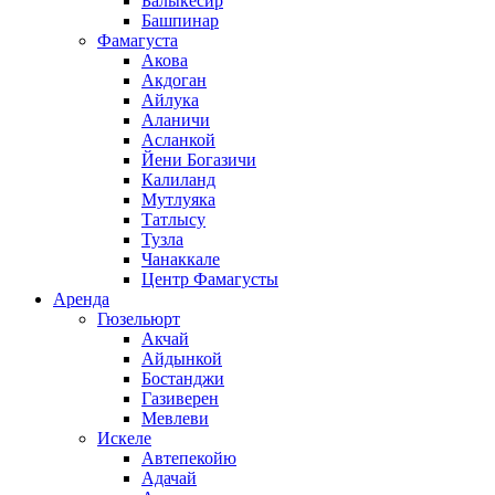
Балыкесир
Башпинар
Фамагуста
Акова
Акдоган
Айлука
Аланичи
Асланкой
Йени Богазичи
Калиланд
Мутлуяка
Татлысу
Тузла
Чанаккале
Центр Фамагусты
Аренда
Гюзельюрт
Акчай
Айдынкой
Бостанджи
Газиверен
Мевлеви
Искеле
Автепекойю
Адачай