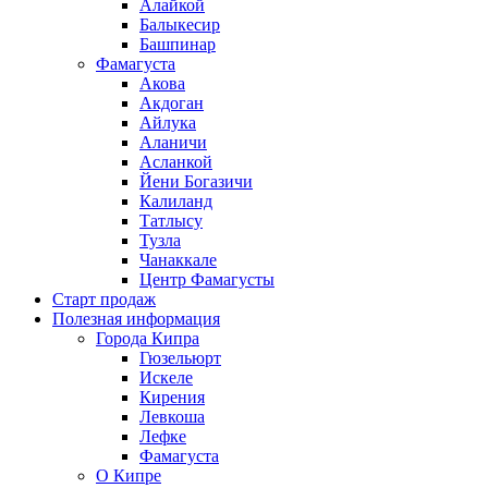
Алайкой
Балыкесир
Башпинар
Фамагуста
Акова
Акдоган
Айлука
Аланичи
Асланкой
Йени Богазичи
Калиланд
Татлысу
Тузла
Чанаккале
Центр Фамагусты
Старт продаж
Полезная информация
Города Кипра
Гюзельюрт
Искеле
Кирения
Левкоша
Лефке
Фамагуста
О Кипре