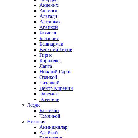
Акдених
Акчичек
Алагади
Алсанжак
Арапкой
Бахчели
Белапаис
Бешпармак
Верхний Гирне
Гирне
Каршияка
Лапта
Нижний Гирне
Озанкой
Читалкой
Центр Кирении
Эдремит
Эсентепе
Лефке
Багликой
Чамликой
Никосия
Акынджилар
Алайкой