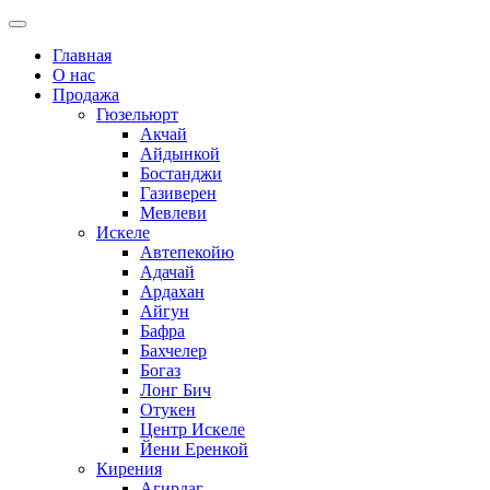
Главная
О нас
Продажа
Гюзельюрт
Акчай
Айдынкой
Бостанджи
Газиверен
Мевлеви
Искеле
Автепекойю
Адачай
Ардахан
Айгун
Бафра
Бахчелер
Богаз
Лонг Бич
Отукен
Центр Искеле
Йени Еренкой
Кирения
Агирдаг