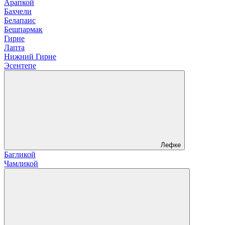
Арапкой
Бахчели
Белапаис
Бешпармак
Гирне
Лапта
Нижний Гирне
Эсентепе
Лефке
Багликой
Чамликой