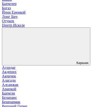
Бахчелер
Богаз
Йени Еренкой
Лонг Бич
Отукен
Центр Искеле
Кирения
Агирдаг
Акдених
Акчичек
Алагади
Алсанжак
Арапкой
Бахчели
Белапаис
Бешпармак
Верхний Гирне