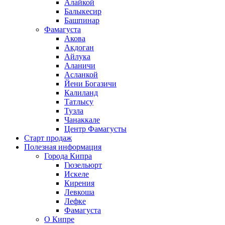
Алайкой
Балыкесир
Башпинар
Фамагуста
Акова
Акдоган
Айлука
Аланичи
Асланкой
Йени Богазичи
Калиланд
Татлысу
Тузла
Чанаккале
Центр Фамагусты
Старт продаж
Полезная информация
Города Кипра
Гюзельюрт
Искеле
Кирения
Левкоша
Лефке
Фамагуста
О Кипре