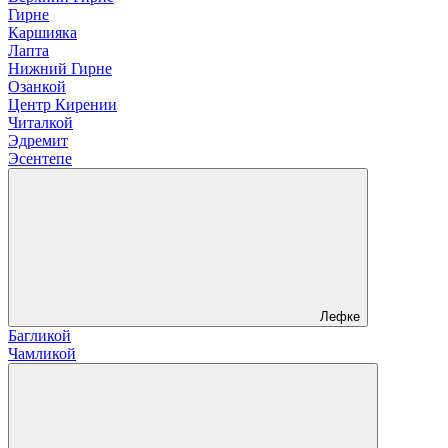
Гирне
Каршияка
Лапта
Нижний Гирне
Озанкой
Центр Кирении
Читалкой
Эдремит
Эсентепе
Лефке
Багликой
Чамликой