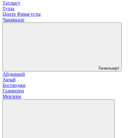
Татлысу
Тузла
Центр Фамагусты
Чанаккале
Гюзельюрт
Айдынкой
Акчай
Бостанджи
Газиверен
Мевлеви