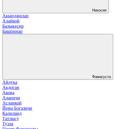
Никосия
Акынджилар
Алайкой
Балыкесир
Башпинар
Фамагуста
Айлука
Акдоган
Акова
Аланичи
Асланкой
Йени Богазичи
Калиланд
Татлысу
Тузла
Центр Фамагусты