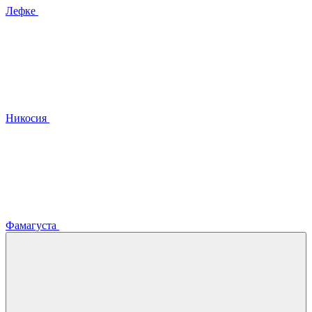
Лефке
Никосия
Фамагуста