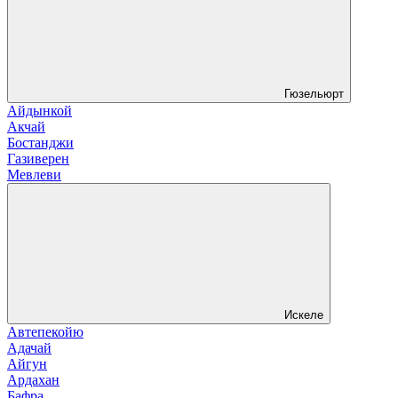
Гюзельюрт
Айдынкой
Акчай
Бостанджи
Газиверен
Мевлеви
Искеле
Автепекойю
Адачай
Айгун
Ардахан
Бафра