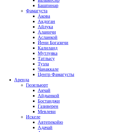
Балыкесир
Башпинар
Фамагуста
Акова
Акдоган
Айлука
Аланичи
Асланкой
Йени Богазичи
Калиланд
Мутлуяка
Татлысу
Тузла
Чанаккале
Центр Фамагусты
Аренда
Гюзельюрт
Акчай
Айдынкой
Бостанджи
Газиверен
Мевлеви
Искеле
Автепекойю
Адачай