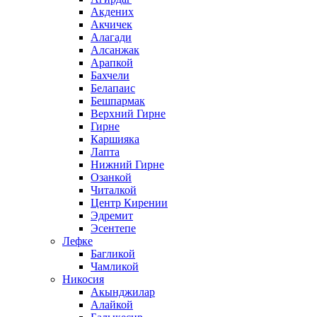
Акдених
Акчичек
Алагади
Алсанжак
Арапкой
Бахчели
Белапаис
Бешпармак
Верхний Гирне
Гирне
Каршияка
Лапта
Нижний Гирне
Озанкой
Читалкой
Центр Кирении
Эдремит
Эсентепе
Лефке
Багликой
Чамликой
Никосия
Акынджилар
Алайкой