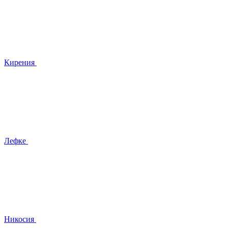
Кирения
Лефке
Никосия