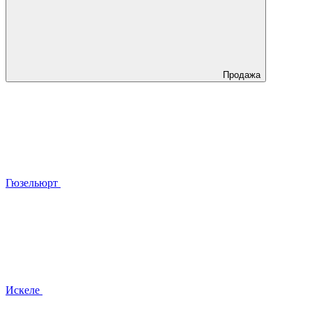
Продажа
Гюзельюрт
Искеле