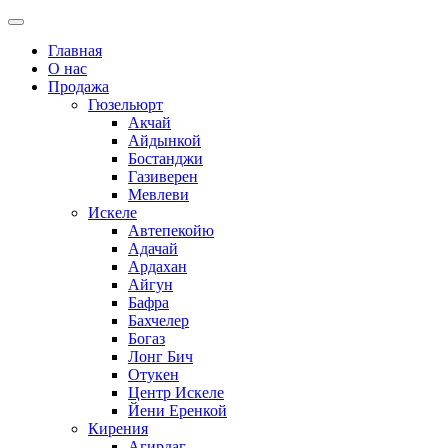
Главная
О нас
Продажа
Гюзельюрт
Акчай
Айдынкой
Бостанджи
Газиверен
Мевлеви
Искеле
Автепекойю
Адачай
Ардахан
Айгун
Бафра
Бахчелер
Богаз
Лонг Бич
Отукен
Центр Искеле
Йени Еренкой
Кирения
Агирдаг