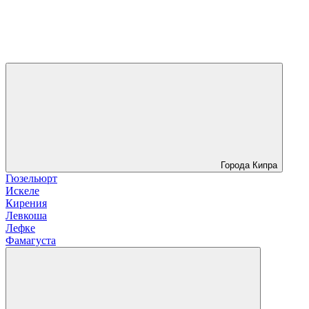
Города Кипра
Гюзельюрт
Искеле
Кирения
Левкоша
Лефке
Фамагуста