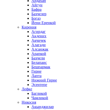
Ардахан
Айгун
Бафра
Бахчелер
Богаз
Йени Еренкой
Кирения
Агирдаг
Акдених
Акчичек
Алагади
Алсанжак
Арапкой
Бахчели
Белапаис
Бешпармак
Гирне
Лапта
Нижний Гирне
Эсентепе
Лефке
Багликой
Чамликой
Никосия
Акынджилар