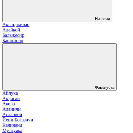
Никосия
Акынджилар
Алайкой
Балыкесир
Башпинар
Фамагуста
Айлука
Акдоган
Акова
Аланичи
Асланкой
Йени Богазичи
Калиланд
Мутлуяка