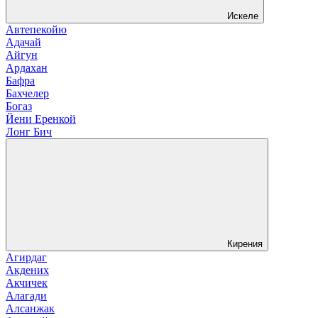
Искеле
Автепекойю
Адачай
Айгун
Ардахан
Бафра
Бахчелер
Богаз
Йени Еренкой
Лонг Бич
Кирения
Агирдаг
Акдених
Акчичек
Алагади
Алсанжак