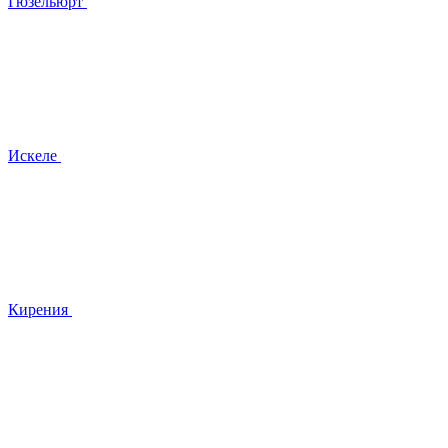
Гюзельюрт
Искеле
Кирения