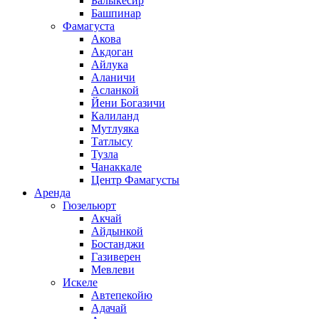
Балыкесир
Башпинар
Фамагуста
Акова
Акдоган
Айлука
Аланичи
Асланкой
Йени Богазичи
Калиланд
Мутлуяка
Татлысу
Тузла
Чанаккале
Центр Фамагусты
Аренда
Гюзельюрт
Акчай
Айдынкой
Бостанджи
Газиверен
Мевлеви
Искеле
Автепекойю
Адачай