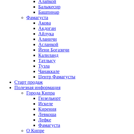
Алайкой
Балыкесир
Башпинар
Фамагуста
Акова
Акдоган
Айлука
Аланичи
Асланкой
Йени Богазичи
Калиланд
Татлысу
Тузла
Чанаккале
Центр Фамагусты
Старт продаж
Полезная информация
Города Кипра
Гюзельюрт
Искеле
Кирения
Левкоша
Лефке
Фамагуста
О Кипре