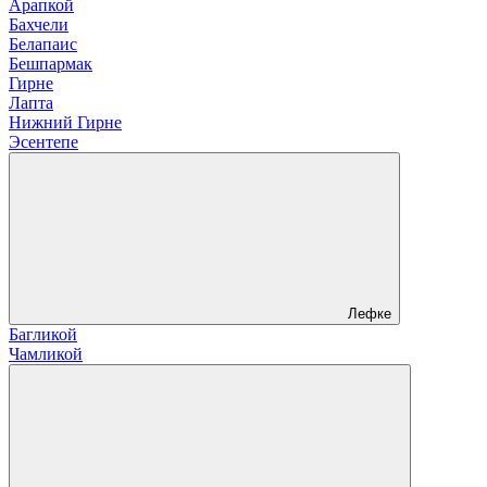
Арапкой
Бахчели
Белапаис
Бешпармак
Гирне
Лапта
Нижний Гирне
Эсентепе
Лефке
Багликой
Чамликой