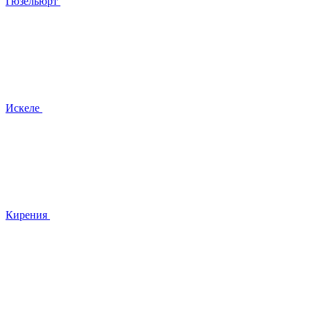
Гюзельюрт
Искеле
Кирения