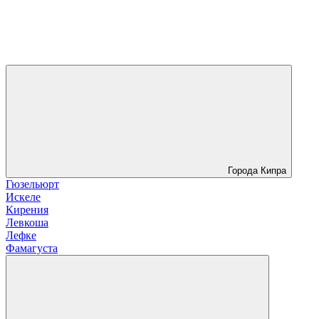
Города Кипра
Гюзельюрт
Искеле
Кирения
Левкоша
Лефке
Фамагуста