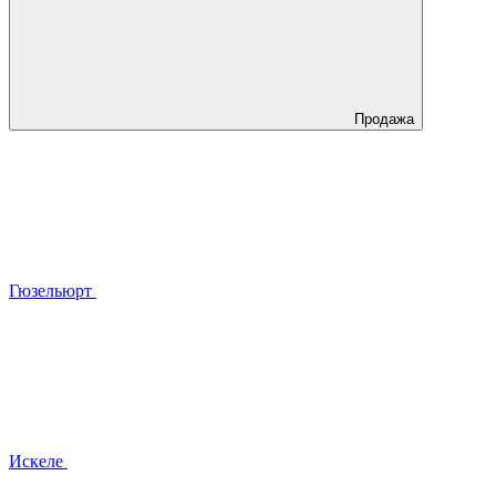
Продажа
Гюзельюрт
Искеле