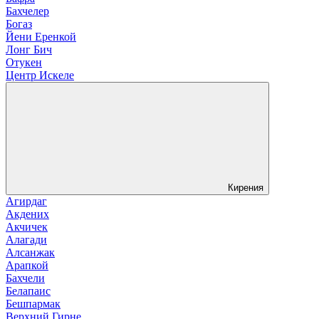
Бахчелер
Богаз
Йени Еренкой
Лонг Бич
Отукен
Центр Искеле
Кирения
Агирдаг
Акдених
Акчичек
Алагади
Алсанжак
Арапкой
Бахчели
Белапаис
Бешпармак
Верхний Гирне