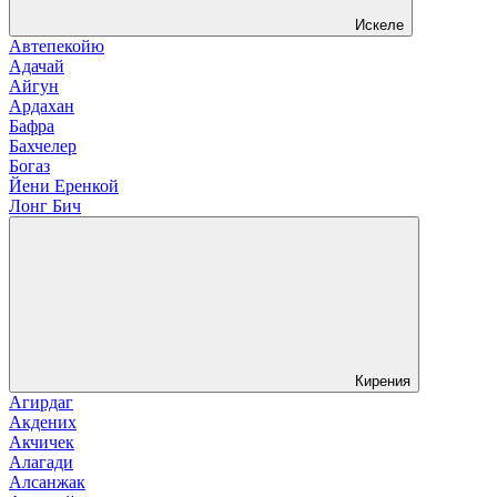
Искеле
Автепекойю
Адачай
Айгун
Ардахан
Бафра
Бахчелер
Богаз
Йени Еренкой
Лонг Бич
Кирения
Агирдаг
Акдених
Акчичек
Алагади
Алсанжак