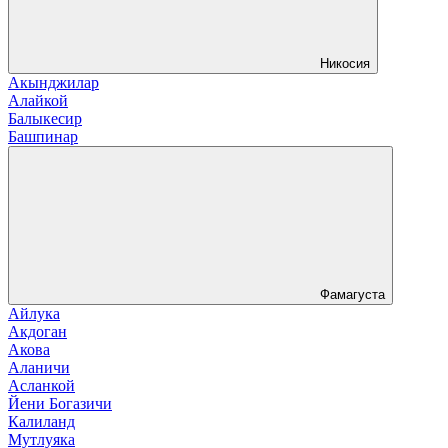
Никосия
Акынджилар
Алайкой
Балыкесир
Башпинар
Фамагуста
Айлука
Акдоган
Акова
Аланичи
Асланкой
Йени Богазичи
Калиланд
Мутлуяка