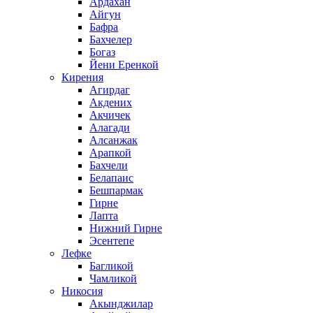
Ардахан
Айгун
Бафра
Бахчелер
Богаз
Йени Еренкой
Кирения
Агирдаг
Акдених
Акчичек
Алагади
Алсанжак
Арапкой
Бахчели
Белапаис
Бешпармак
Гирне
Лапта
Нижний Гирне
Эсентепе
Лефке
Багликой
Чамликой
Никосия
Акынджилар