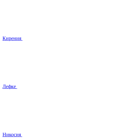
Кирения
Лефке
Никосия