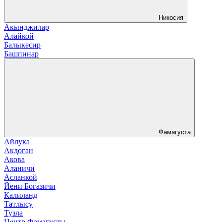
Никосия
Акынджилар
Алайкой
Балыкесир
Башпинар
Фамагуста
Айлука
Акдоган
Акова
Аланичи
Асланкой
Йени Богазичи
Калиланд
Татлысу
Тузла
Центр Фамагусты