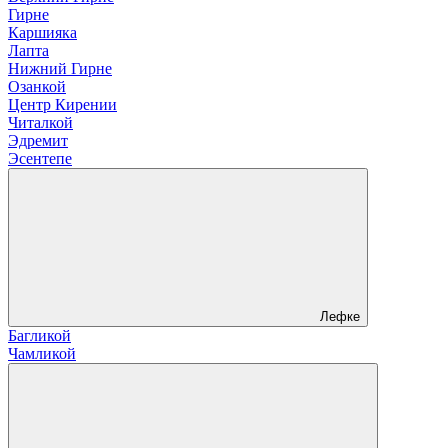
Гирне
Каршияка
Лапта
Нижний Гирне
Озанкой
Центр Кирении
Читалкой
Эдремит
Эсентепе
Лефке
Багликой
Чамликой