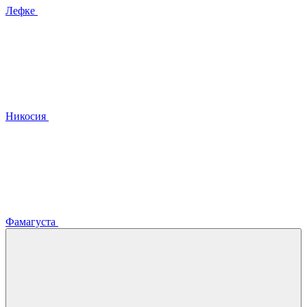
Лефке
Никосия
Фамагуста