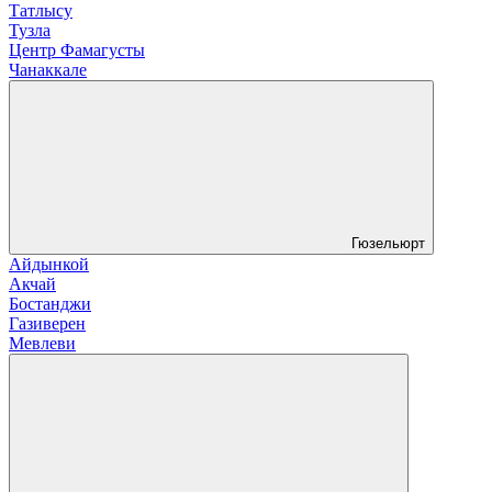
Татлысу
Тузла
Центр Фамагусты
Чанаккале
Гюзельюрт
Айдынкой
Акчай
Бостанджи
Газиверен
Мевлеви