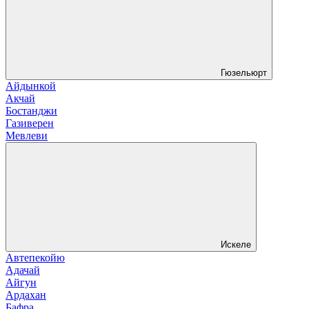
Гюзельюрт
Айдынкой
Акчай
Бостанджи
Газиверен
Мевлеви
Искеле
Автепекойю
Адачай
Айгун
Ардахан
Бафра