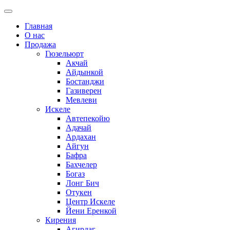
Главная
О нас
Продажа
Гюзельюрт
Акчай
Айдынкой
Бостанджи
Газиверен
Мевлеви
Искеле
Автепекойю
Адачай
Ардахан
Айгун
Бафра
Бахчелер
Богаз
Лонг Бич
Отукен
Центр Искеле
Йени Еренкой
Кирения
Агирдаг