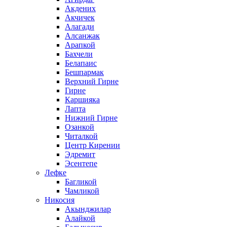
Акдених
Акчичек
Алагади
Алсанжак
Арапкой
Бахчели
Белапаис
Бешпармак
Верхний Гирне
Гирне
Каршияка
Лапта
Нижний Гирне
Озанкой
Читалкой
Центр Кирении
Эдремит
Эсентепе
Лефке
Багликой
Чамликой
Никосия
Акынджилар
Алайкой