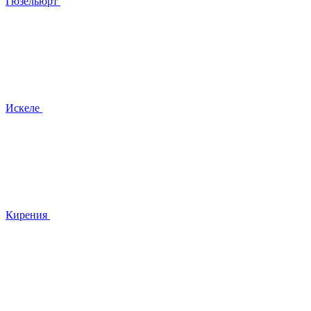
Гюзельюрт
Искеле
Кирения