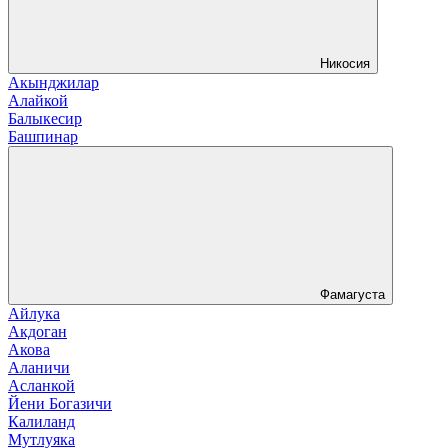
Никосия
Акынджилар
Алайкой
Балыкесир
Башпинар
Фамагуста
Айлука
Акдоган
Акова
Аланичи
Асланкой
Йени Богазичи
Калиланд
Мутлуяка