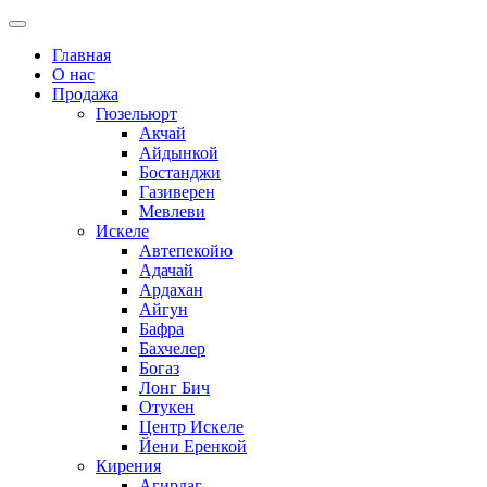
Главная
О нас
Продажа
Гюзельюрт
Акчай
Айдынкой
Бостанджи
Газиверен
Мевлеви
Искеле
Автепекойю
Адачай
Ардахан
Айгун
Бафра
Бахчелер
Богаз
Лонг Бич
Отукен
Центр Искеле
Йени Еренкой
Кирения
Агирдаг