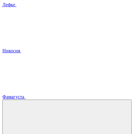
Лефке
Никосия
Фамагуста