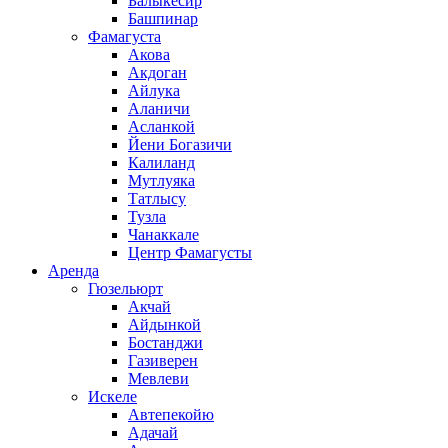
Балыкесир
Башпинар
Фамагуста
Акова
Акдоган
Айлука
Аланичи
Асланкой
Йени Богазичи
Калиланд
Мутлуяка
Татлысу
Тузла
Чанаккале
Центр Фамагусты
Аренда
Гюзельюрт
Акчай
Айдынкой
Бостанджи
Газиверен
Мевлеви
Искеле
Автепекойю
Адачай