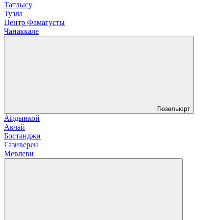
Татлысу
Тузла
Центр Фамагусты
Чанаккале
Гюзельюрт
Айдынкой
Акчай
Бостанджи
Газиверен
Мевлеви