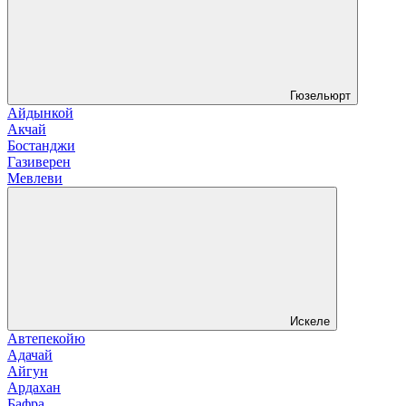
Гюзельюрт
Айдынкой
Акчай
Бостанджи
Газиверен
Мевлеви
Искеле
Автепекойю
Адачай
Айгун
Ардахан
Бафра