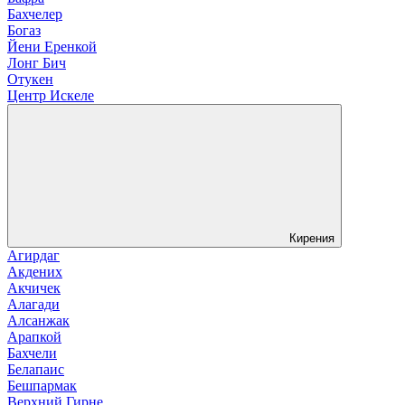
Бахчелер
Богаз
Йени Еренкой
Лонг Бич
Отукен
Центр Искеле
Кирения
Агирдаг
Акдених
Акчичек
Алагади
Алсанжак
Арапкой
Бахчели
Белапаис
Бешпармак
Верхний Гирне