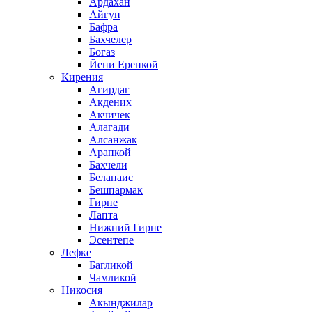
Ардахан
Айгун
Бафра
Бахчелер
Богаз
Йени Еренкой
Кирения
Агирдаг
Акдених
Акчичек
Алагади
Алсанжак
Арапкой
Бахчели
Белапаис
Бешпармак
Гирне
Лапта
Нижний Гирне
Эсентепе
Лефке
Багликой
Чамликой
Никосия
Акынджилар