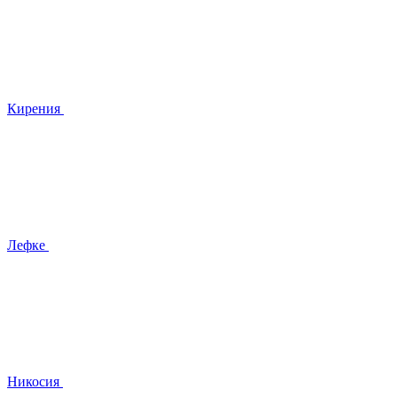
Кирения
Лефке
Никосия