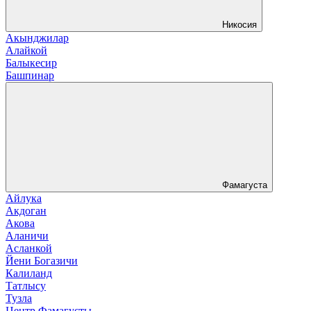
Никосия
Акынджилар
Алайкой
Балыкесир
Башпинар
Фамагуста
Айлука
Акдоган
Акова
Аланичи
Асланкой
Йени Богазичи
Калиланд
Татлысу
Тузла
Центр Фамагусты