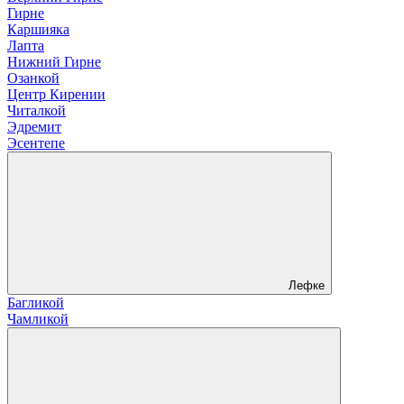
Гирне
Каршияка
Лапта
Нижний Гирне
Озанкой
Центр Кирении
Читалкой
Эдремит
Эсентепе
Лефке
Багликой
Чамликой