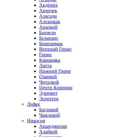
Акдених
Акчичек
Алагади
Алсанжак
Арапкой
Бахчели
Белапаис
Бешпармак
Верхний Гирне
Гирне
Каршияка
Лапта
Нижний Гирне
Озанкой
Читалкой
Центр Кирении
Эдремит
Эсентепе
Лефке
Багликой
Чамликой
Никосия
Акынджилар
Алайкой