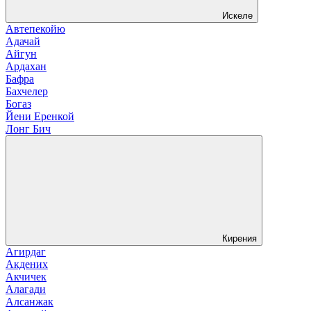
Искеле
Автепекойю
Адачай
Айгун
Ардахан
Бафра
Бахчелер
Богаз
Йени Еренкой
Лонг Бич
Кирения
Агирдаг
Акдених
Акчичек
Алагади
Алсанжак