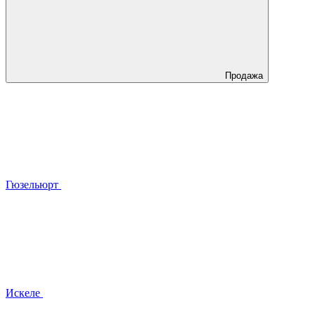
Продажа
Гюзельюрт
Искеле