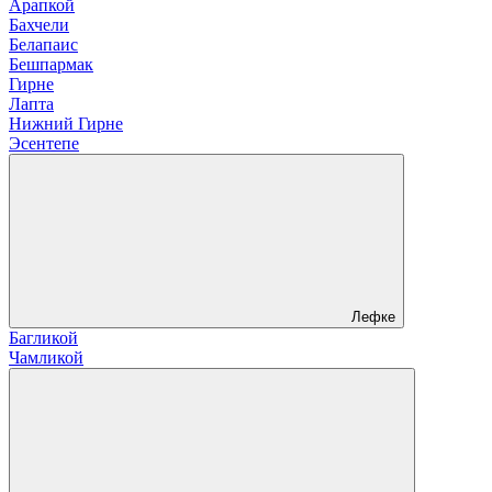
Арапкой
Бахчели
Белапаис
Бешпармак
Гирне
Лапта
Нижний Гирне
Эсентепе
Лефке
Багликой
Чамликой