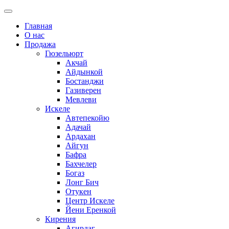
Главная
О нас
Продажа
Гюзельюрт
Акчай
Айдынкой
Бостанджи
Газиверен
Мевлеви
Искеле
Автепекойю
Адачай
Ардахан
Айгун
Бафра
Бахчелер
Богаз
Лонг Бич
Отукен
Центр Искеле
Йени Еренкой
Кирения
Агирдаг