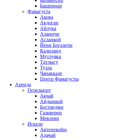
Балыкесир
Башпинар
Фамагуста
Акова
Акдоган
Айлука
Аланичи
Асланкой
Йени Богазичи
Калиланд
Мутлуяка
Татлысу
Тузла
Чанаккале
Центр Фамагусты
Аренда
Гюзельюрт
Акчай
Айдынкой
Бостанджи
Газиверен
Мевлеви
Искеле
Автепекойю
Адачай