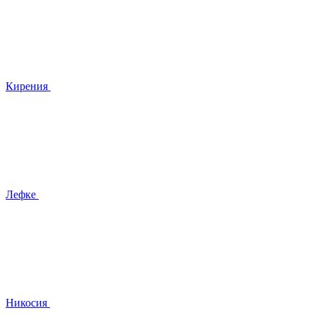
Кирения
Лефке
Никосия