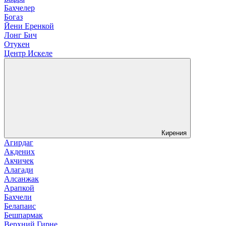
Бахчелер
Богаз
Йени Еренкой
Лонг Бич
Отукен
Центр Искеле
Кирения
Агирдаг
Акдених
Акчичек
Алагади
Алсанжак
Арапкой
Бахчели
Белапаис
Бешпармак
Верхний Гирне