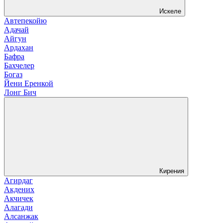
Искеле
Автепекойю
Адачай
Айгун
Ардахан
Бафра
Бахчелер
Богаз
Йени Еренкой
Лонг Бич
Кирения
Агирдаг
Акдених
Акчичек
Алагади
Алсанжак