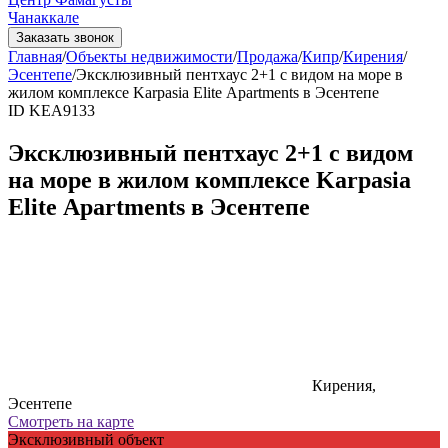
Чанаккале
Заказать звонок
Главная
/
Объекты недвижимости
/
Продажа
/
Кипр
/
Кирения
/
Эсентепе
/
Эксклюзивный пентхаус 2+1 c видом на море в
жилом комплексе Kаrраsia Elitе Apartments в Эсентепе
ID KEA9133
Эксклюзивный пентхаус 2+1 c видом
на море в жилом комплексе Kаrраsia
Elitе Apartments в Эсентепе
Кирения,
Эсентепе
Смотреть на карте
Эксклюзивный объект