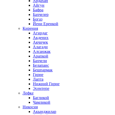
Ардахан
Айгун
Бафра
Бахчелер
Богаз
Йени Еренкой
Кирения
Агирдаг
Акдених
Акчичек
Алагади
Алсанжак
Арапкой
Бахчели
Белапаис
Бешпармак
Гирне
Лапта
Нижний Гирне
Эсентепе
Лефке
Багликой
Чамликой
Никосия
Акынджилар