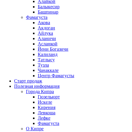
Алайкой
Балыкесир
Башпинар
Фамагуста
Акова
Акдоган
Айлука
Аланичи
Асланкой
Йени Богазичи
Калиланд
Татлысу
Тузла
Чанаккале
Центр Фамагусты
Старт продаж
Полезная информация
Города Кипра
Гюзельюрт
Искеле
Кирения
Левкоша
Лефке
Фамагуста
О Кипре