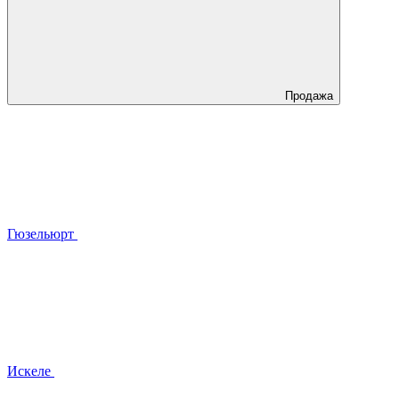
Продажа
Гюзельюрт
Искеле