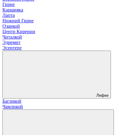
Гирне
Каршияка
Лапта
Нижний Гирне
Озанкой
Центр Кирении
Читалкой
Эдремит
Эсентепе
Лефке
Багликой
Чамликой