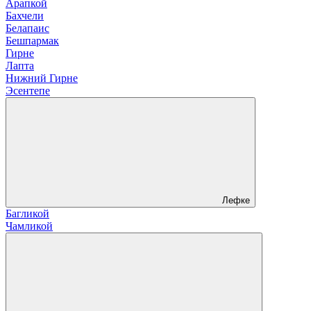
Арапкой
Бахчели
Белапаис
Бешпармак
Гирне
Лапта
Нижний Гирне
Эсентепе
Лефке
Багликой
Чамликой