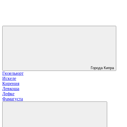
Города Кипра
Гюзельюрт
Искеле
Кирения
Левкоша
Лефке
Фамагуста