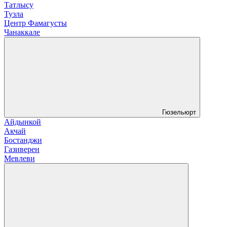
Татлысу
Тузла
Центр Фамагусты
Чанаккале
Гюзельюрт
Айдынкой
Акчай
Бостанджи
Газиверен
Мевлеви