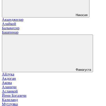
Никосия
Акынджилар
Алайкой
Балыкесир
Башпинар
Фамагуста
Айлука
Акдоган
Акова
Аланичи
Асланкой
Йени Богазичи
Калиланд
Мутлуяка