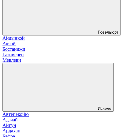
Гюзельюрт
Айдынкой
Акчай
Бостанджи
Газиверен
Мевлеви
Искеле
Автепекойю
Адачай
Айгун
Ардахан
Бафра