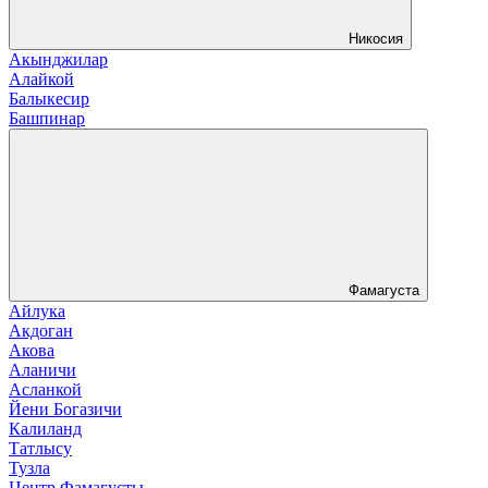
Никосия
Акынджилар
Алайкой
Балыкесир
Башпинар
Фамагуста
Айлука
Акдоган
Акова
Аланичи
Асланкой
Йени Богазичи
Калиланд
Татлысу
Тузла
Центр Фамагусты