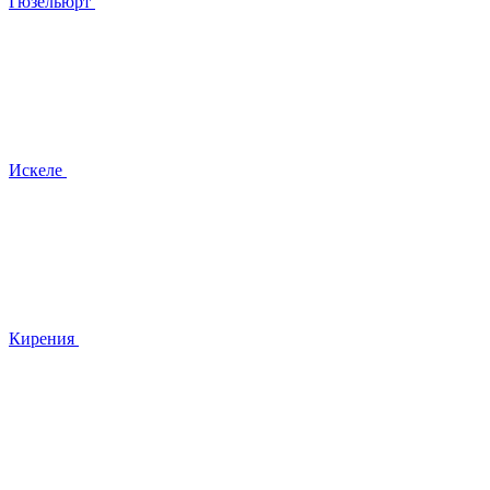
Гюзельюрт
Искеле
Кирения