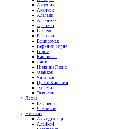
Акдених
Акчичек
Алагади
Алсанжак
Арапкой
Бахчели
Белапаис
Бешпармак
Верхний Гирне
Гирне
Каршияка
Лапта
Нижний Гирне
Озанкой
Читалкой
Центр Кирении
Эдремит
Эсентепе
Лефке
Багликой
Чамликой
Никосия
Акынджилар
Алайкой