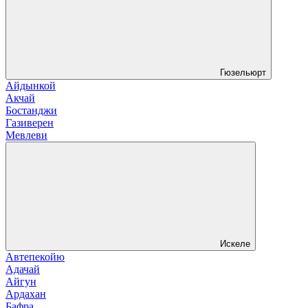
Гюзельюрт
Айдынкой
Акчай
Бостанджи
Газиверен
Мевлеви
Искеле
Автепекойю
Адачай
Айгун
Ардахан
Бафра