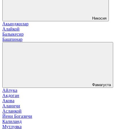
Никосия
Акынджилар
Алайкой
Балыкесир
Башпинар
Фамагуста
Айлука
Акдоган
Акова
Аланичи
Асланкой
Йени Богазичи
Калиланд
Мутлуяка