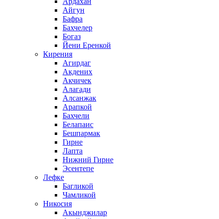
Ардахан
Айгун
Бафра
Бахчелер
Богаз
Йени Еренкой
Кирения
Агирдаг
Акдених
Акчичек
Алагади
Алсанжак
Арапкой
Бахчели
Белапаис
Бешпармак
Гирне
Лапта
Нижний Гирне
Эсентепе
Лефке
Багликой
Чамликой
Никосия
Акынджилар