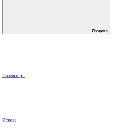
Продажа
Гюзельюрт
Искеле