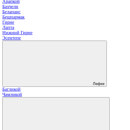
Арапкой
Бахчели
Белапаис
Бешпармак
Гирне
Лапта
Нижний Гирне
Эсентепе
Лефке
Багликой
Чамликой