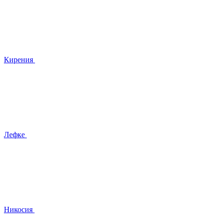
Кирения
Лефке
Никосия