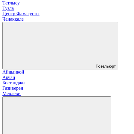
Татлысу
Тузла
Центр Фамагусты
Чанаккале
Гюзельюрт
Айдынкой
Акчай
Бостанджи
Газиверен
Мевлеви