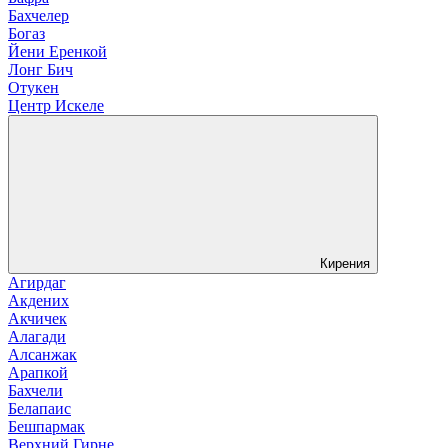
Бахчелер
Богаз
Йени Еренкой
Лонг Бич
Отукен
Центр Искеле
Кирения
Агирдаг
Акдених
Акчичек
Алагади
Алсанжак
Арапкой
Бахчели
Белапаис
Бешпармак
Верхний Гирне