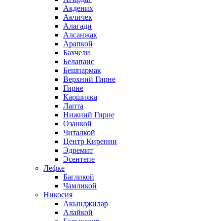
Акдених
Акчичек
Алагади
Алсанжак
Арапкой
Бахчели
Белапаис
Бешпармак
Верхний Гирне
Гирне
Каршияка
Лапта
Нижний Гирне
Озанкой
Читалкой
Центр Кирении
Эдремит
Эсентепе
Лефке
Багликой
Чамликой
Никосия
Акынджилар
Алайкой