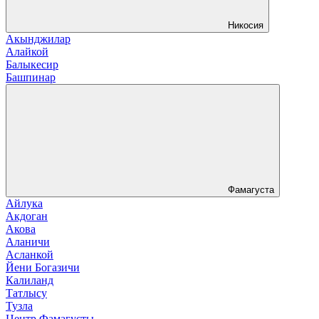
Никосия
Акынджилар
Алайкой
Балыкесир
Башпинар
Фамагуста
Айлука
Акдоган
Акова
Аланичи
Асланкой
Йени Богазичи
Калиланд
Татлысу
Тузла
Центр Фамагусты