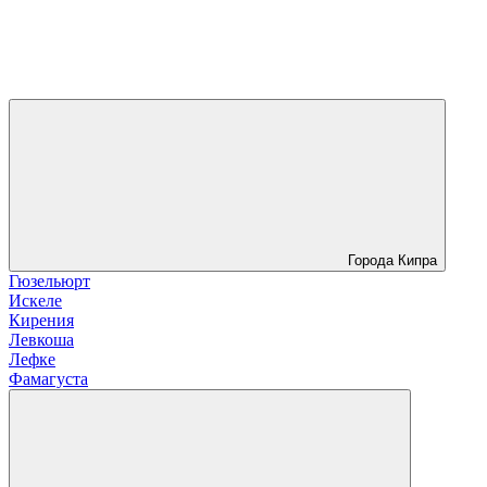
Города Кипра
Гюзельюрт
Искеле
Кирения
Левкоша
Лефке
Фамагуста