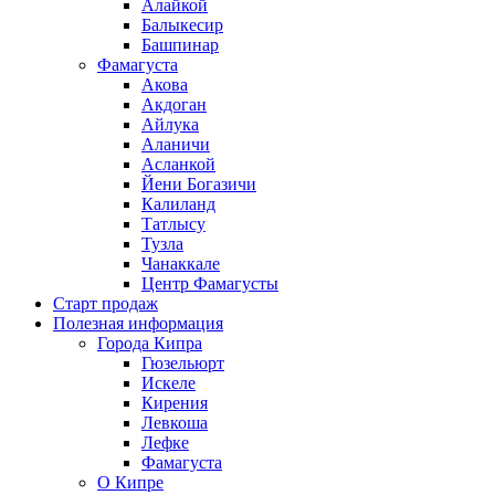
Алайкой
Балыкесир
Башпинар
Фамагуста
Акова
Акдоган
Айлука
Аланичи
Асланкой
Йени Богазичи
Калиланд
Татлысу
Тузла
Чанаккале
Центр Фамагусты
Старт продаж
Полезная информация
Города Кипра
Гюзельюрт
Искеле
Кирения
Левкоша
Лефке
Фамагуста
О Кипре