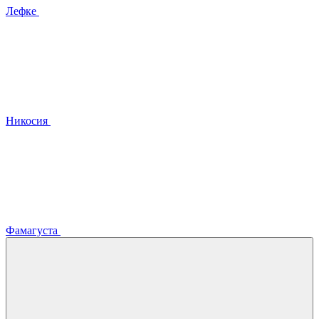
Лефке
Никосия
Фамагуста