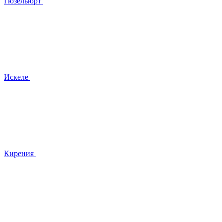
Гюзельюрт
Искеле
Кирения