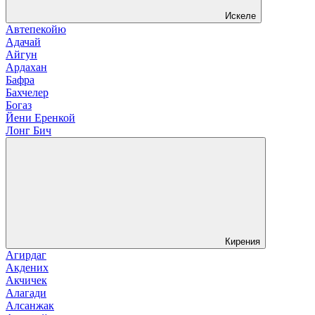
Искеле
Автепекойю
Адачай
Айгун
Ардахан
Бафра
Бахчелер
Богаз
Йени Еренкой
Лонг Бич
Кирения
Агирдаг
Акдених
Акчичек
Алагади
Алсанжак