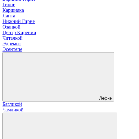
Гирне
Каршияка
Лапта
Нижний Гирне
Озанкой
Центр Кирении
Читалкой
Эдремит
Эсентепе
Лефке
Багликой
Чамликой