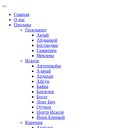
Главная
О нас
Продажа
Гюзельюрт
Акчай
Айдынкой
Бостанджи
Газиверен
Мевлеви
Искеле
Автепекойю
Адачай
Ардахан
Айгун
Бафра
Бахчелер
Богаз
Лонг Бич
Отукен
Центр Искеле
Йени Еренкой
Кирения
Агирдаг