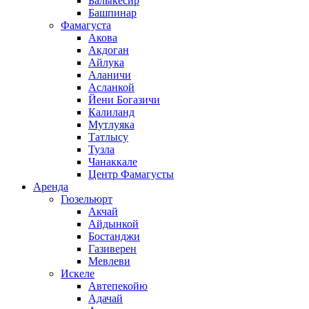
Балыкесир
Башпинар
Фамагуста
Акова
Акдоган
Айлука
Аланичи
Асланкой
Йени Богазичи
Калиланд
Мутлуяка
Татлысу
Тузла
Чанаккале
Центр Фамагусты
Аренда
Гюзельюрт
Акчай
Айдынкой
Бостанджи
Газиверен
Мевлеви
Искеле
Автепекойю
Адачай