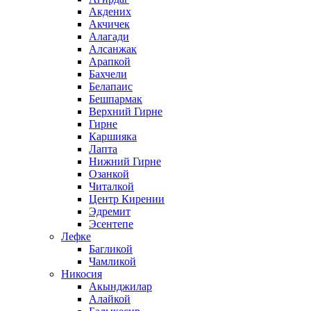
Акдених
Акчичек
Алагади
Алсанжак
Арапкой
Бахчели
Белапаис
Бешпармак
Верхний Гирне
Гирне
Каршияка
Лапта
Нижний Гирне
Озанкой
Читалкой
Центр Кирении
Эдремит
Эсентепе
Лефке
Багликой
Чамликой
Никосия
Акынджилар
Алайкой