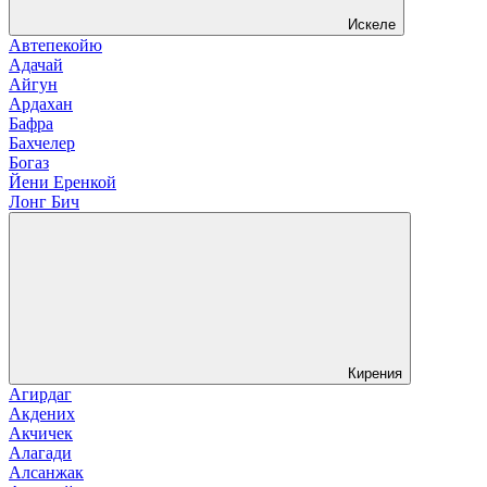
Искеле
Автепекойю
Адачай
Айгун
Ардахан
Бафра
Бахчелер
Богаз
Йени Еренкой
Лонг Бич
Кирения
Агирдаг
Акдених
Акчичек
Алагади
Алсанжак