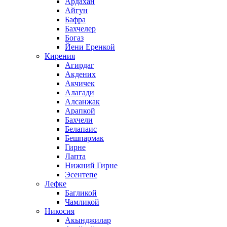
Ардахан
Айгун
Бафра
Бахчелер
Богаз
Йени Еренкой
Кирения
Агирдаг
Акдених
Акчичек
Алагади
Алсанжак
Арапкой
Бахчели
Белапаис
Бешпармак
Гирне
Лапта
Нижний Гирне
Эсентепе
Лефке
Багликой
Чамликой
Никосия
Акынджилар