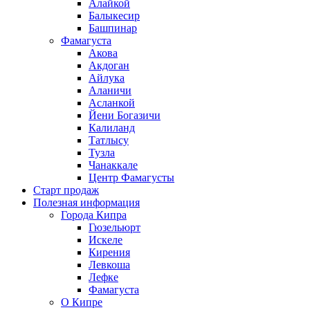
Алайкой
Балыкесир
Башпинар
Фамагуста
Акова
Акдоган
Айлука
Аланичи
Асланкой
Йени Богазичи
Калиланд
Татлысу
Тузла
Чанаккале
Центр Фамагусты
Старт продаж
Полезная информация
Города Кипра
Гюзельюрт
Искеле
Кирения
Левкоша
Лефке
Фамагуста
О Кипре