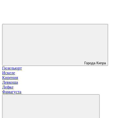
Города Кипра
Гюзельюрт
Искеле
Кирения
Левкоша
Лефке
Фамагуста