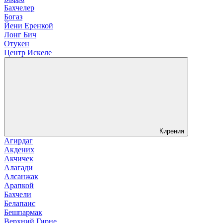
Бахчелер
Богаз
Йени Еренкой
Лонг Бич
Отукен
Центр Искеле
Кирения
Агирдаг
Акдених
Акчичек
Алагади
Алсанжак
Арапкой
Бахчели
Белапаис
Бешпармак
Верхний Гирне