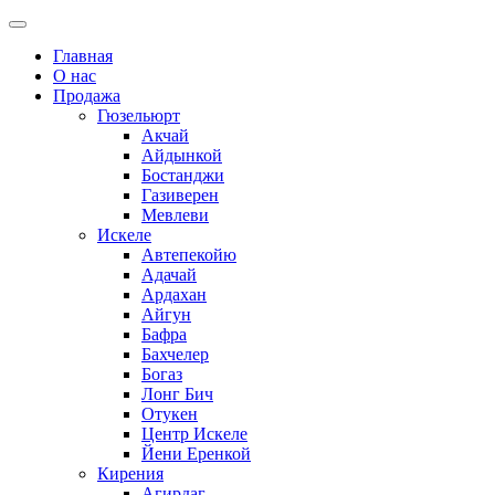
Главная
О нас
Продажа
Гюзельюрт
Акчай
Айдынкой
Бостанджи
Газиверен
Мевлеви
Искеле
Автепекойю
Адачай
Ардахан
Айгун
Бафра
Бахчелер
Богаз
Лонг Бич
Отукен
Центр Искеле
Йени Еренкой
Кирения
Агирдаг