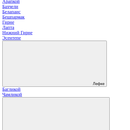
Арапкой
Бахчели
Белапаис
Бешпармак
Гирне
Лапта
Нижний Гирне
Эсентепе
Лефке
Багликой
Чамликой