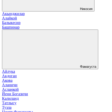
Никосия
Акынджилар
Алайкой
Балыкесир
Башпинар
Фамагуста
Айлука
Акдоган
Акова
Аланичи
Асланкой
Йени Богазичи
Калиланд
Татлысу
Тузла
Центр Фамагусты