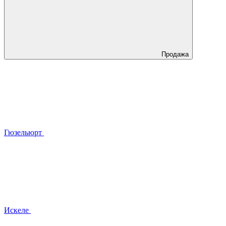
Продажа
Гюзельюрт
Искеле