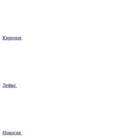
Кирения
Лефке
Никосия