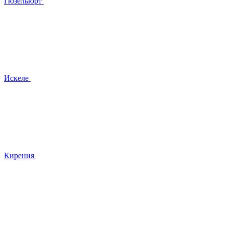
Гюзельюрт
Искеле
Кирения