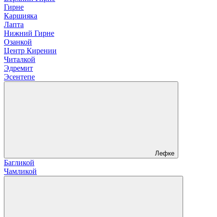
Гирне
Каршияка
Лапта
Нижний Гирне
Озанкой
Центр Кирении
Читалкой
Эдремит
Эсентепе
Лефке
Багликой
Чамликой