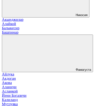
Никосия
Акынджилар
Алайкой
Балыкесир
Башпинар
Фамагуста
Айлука
Акдоган
Акова
Аланичи
Асланкой
Йени Богазичи
Калиланд
Мутлуяка