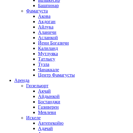
Балыкесир
Башпинар
Фамагуста
Акова
Акдоган
Айлука
Аланичи
Асланкой
Йени Богазичи
Калиланд
Мутлуяка
Татлысу
Тузла
Чанаккале
Центр Фамагусты
Аренда
Гюзельюрт
Акчай
Айдынкой
Бостанджи
Газиверен
Мевлеви
Искеле
Автепекойю
Адачай