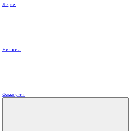
Лефке
Никосия
Фамагуста