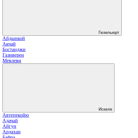
Гюзельюрт
Айдынкой
Акчай
Бостанджи
Газиверен
Мевлеви
Искеле
Автепекойю
Адачай
Айгун
Ардахан
Бафра