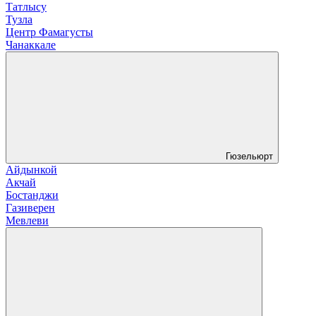
Татлысу
Тузла
Центр Фамагусты
Чанаккале
Гюзельюрт
Айдынкой
Акчай
Бостанджи
Газиверен
Мевлеви