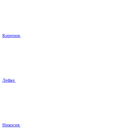
Кирения
Лефке
Никосия