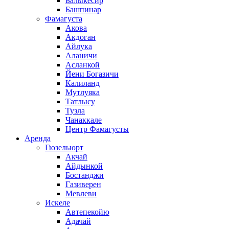
Балыкесир
Башпинар
Фамагуста
Акова
Акдоган
Айлука
Аланичи
Асланкой
Йени Богазичи
Калиланд
Мутлуяка
Татлысу
Тузла
Чанаккале
Центр Фамагусты
Аренда
Гюзельюрт
Акчай
Айдынкой
Бостанджи
Газиверен
Мевлеви
Искеле
Автепекойю
Адачай