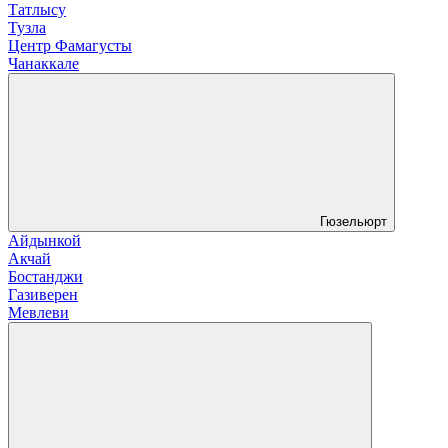
Татлысу
Тузла
Центр Фамагусты
Чанаккале
Гюзельюрт
Айдынкой
Акчай
Бостанджи
Газиверен
Мевлеви