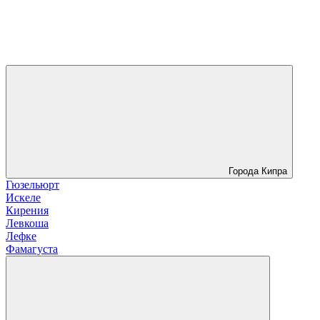
Города Кипра
Гюзельюрт
Искеле
Кирения
Левкоша
Лефке
Фамагуста