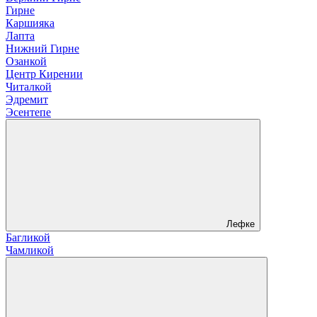
Гирне
Каршияка
Лапта
Нижний Гирне
Озанкой
Центр Кирении
Читалкой
Эдремит
Эсентепе
Лефке
Багликой
Чамликой