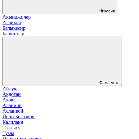
Никосия
Акынджилар
Алайкой
Балыкесир
Башпинар
Фамагуста
Айлука
Акдоган
Акова
Аланичи
Асланкой
Йени Богазичи
Калиланд
Татлысу
Тузла
Центр Фамагусты