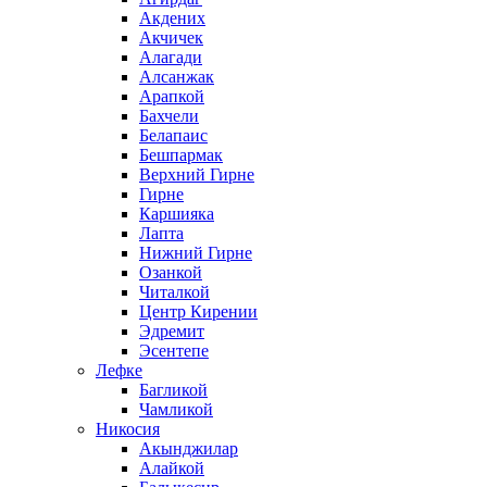
Акдених
Акчичек
Алагади
Алсанжак
Арапкой
Бахчели
Белапаис
Бешпармак
Верхний Гирне
Гирне
Каршияка
Лапта
Нижний Гирне
Озанкой
Читалкой
Центр Кирении
Эдремит
Эсентепе
Лефке
Багликой
Чамликой
Никосия
Акынджилар
Алайкой