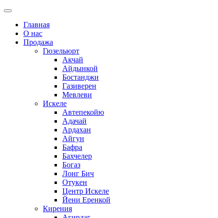
Главная
О нас
Продажа
Гюзельюрт
Акчай
Айдынкой
Бостанджи
Газиверен
Мевлеви
Искеле
Автепекойю
Адачай
Ардахан
Айгун
Бафра
Бахчелер
Богаз
Лонг Бич
Отукен
Центр Искеле
Йени Еренкой
Кирения
Агирдаг