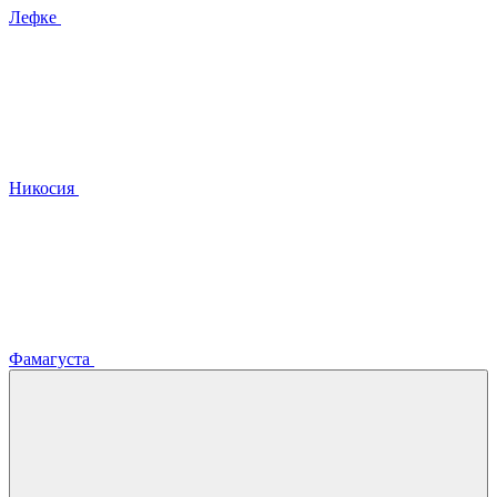
Лефке
Никосия
Фамагуста