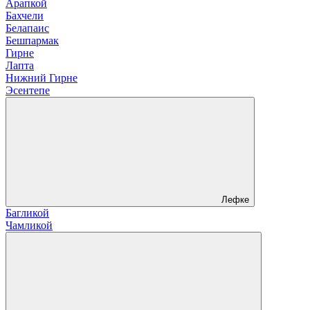
Арапкой
Бахчели
Белапаис
Бешпармак
Гирне
Лапта
Нижний Гирне
Эсентепе
Лефке
Багликой
Чамликой