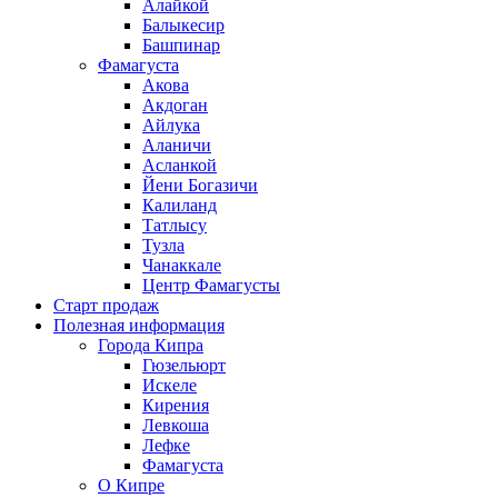
Алайкой
Балыкесир
Башпинар
Фамагуста
Акова
Акдоган
Айлука
Аланичи
Асланкой
Йени Богазичи
Калиланд
Татлысу
Тузла
Чанаккале
Центр Фамагусты
Старт продаж
Полезная информация
Города Кипра
Гюзельюрт
Искеле
Кирения
Левкоша
Лефке
Фамагуста
О Кипре