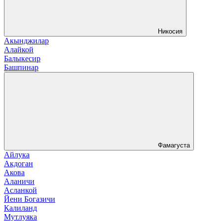
Никосия
Акынджилар
Алайкой
Балыкесир
Башпинар
Фамагуста
Айлука
Акдоган
Акова
Аланичи
Асланкой
Йени Богазичи
Калиланд
Мутлуяка