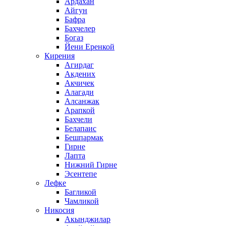
Ардахан
Айгун
Бафра
Бахчелер
Богаз
Йени Еренкой
Кирения
Агирдаг
Акдених
Акчичек
Алагади
Алсанжак
Арапкой
Бахчели
Белапаис
Бешпармак
Гирне
Лапта
Нижний Гирне
Эсентепе
Лефке
Багликой
Чамликой
Никосия
Акынджилар