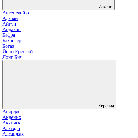
Искеле
Автепекойю
Адачай
Айгун
Ардахан
Бафра
Бахчелер
Богаз
Йени Еренкой
Лонг Бич
Кирения
Агирдаг
Акдених
Акчичек
Алагади
Алсанжак