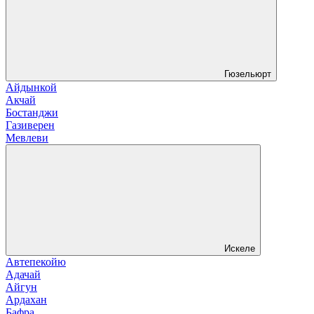
Гюзельюрт
Айдынкой
Акчай
Бостанджи
Газиверен
Мевлеви
Искеле
Автепекойю
Адачай
Айгун
Ардахан
Бафра