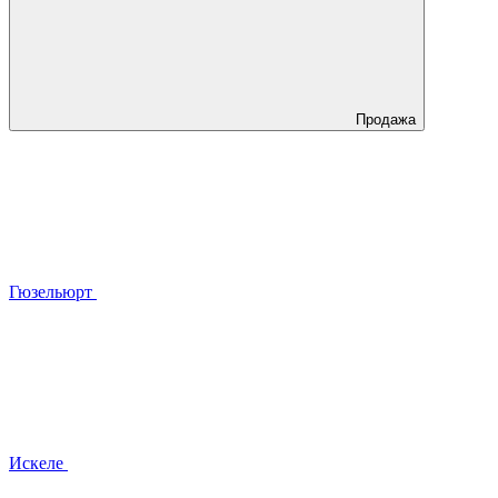
Продажа
Гюзельюрт
Искеле