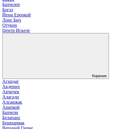
Бахчелер
Богаз
Йени Еренкой
Лонг Бич
Отукен
Центр Искеле
Кирения
Агирдаг
Акдених
Акчичек
Алагади
Алсанжак
Арапкой
Бахчели
Белапаис
Бешпармак
Верхний Гирне