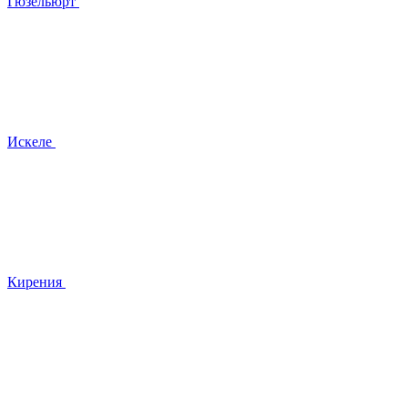
Гюзельюрт
Искеле
Кирения