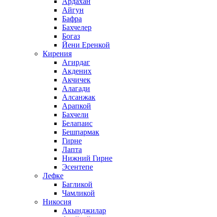
Ардахан
Айгун
Бафра
Бахчелер
Богаз
Йени Еренкой
Кирения
Агирдаг
Акдених
Акчичек
Алагади
Алсанжак
Арапкой
Бахчели
Белапаис
Бешпармак
Гирне
Лапта
Нижний Гирне
Эсентепе
Лефке
Багликой
Чамликой
Никосия
Акынджилар