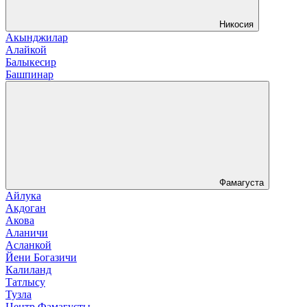
Никосия
Акынджилар
Алайкой
Балыкесир
Башпинар
Фамагуста
Айлука
Акдоган
Акова
Аланичи
Асланкой
Йени Богазичи
Калиланд
Татлысу
Тузла
Центр Фамагусты