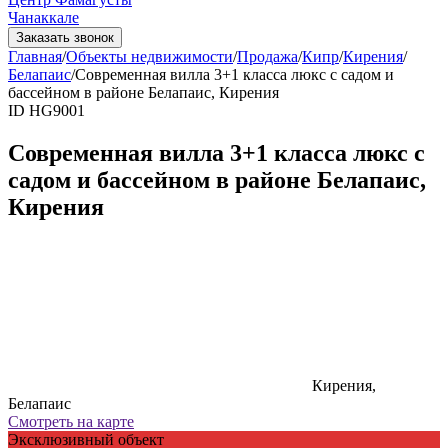
Чанаккале
Заказать звонок
Главная
/
Объекты недвижимости
/
Продажа
/
Кипр
/
Кирения
/
Белапаис
/
Современная вилла 3+1 класса люкс с садом и
бассейном в районе Белапаис, Кирения
ID HG9001
Современная вилла 3+1 класса люкс с
садом и бассейном в районе Белапаис,
Кирения
Кирения,
Белапаис
Смотреть на карте
Эксклюзивный объект