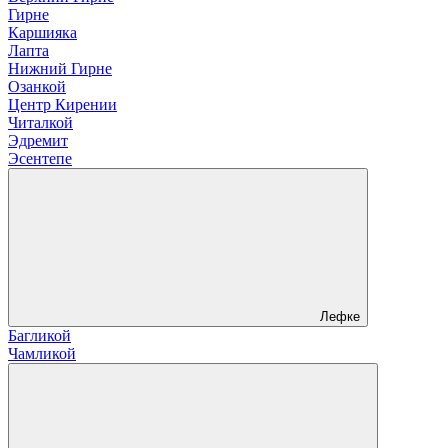
Гирне
Каршияка
Лапта
Нижний Гирне
Озанкой
Центр Кирении
Читалкой
Эдремит
Эсентепе
Лефке
Багликой
Чамликой