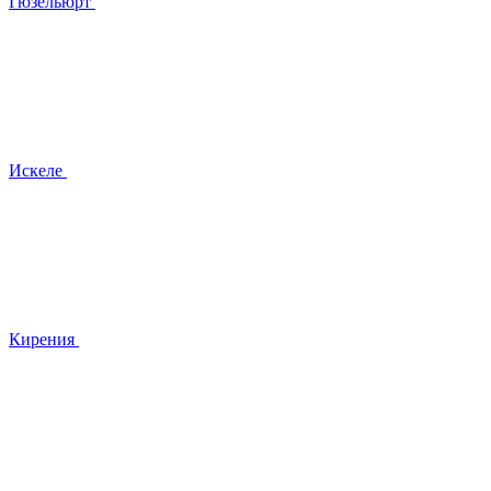
Гюзельюрт
Искеле
Кирения