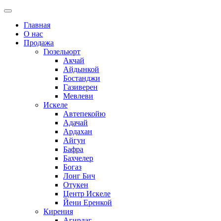
Главная
О нас
Продажа
Гюзельюрт
Акчай
Айдынкой
Бостанджи
Газиверен
Мевлеви
Искеле
Автепекойю
Адачай
Ардахан
Айгун
Бафра
Бахчелер
Богаз
Лонг Бич
Отукен
Центр Искеле
Йени Еренкой
Кирения
Агирдаг