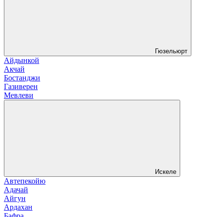
Гюзельюрт
Айдынкой
Акчай
Бостанджи
Газиверен
Мевлеви
Искеле
Автепекойю
Адачай
Айгун
Ардахан
Бафра