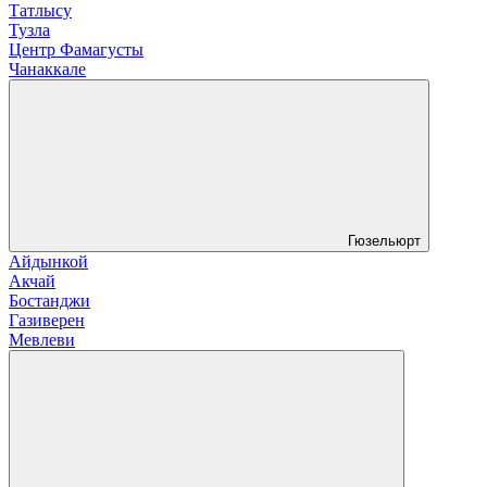
Татлысу
Тузла
Центр Фамагусты
Чанаккале
Гюзельюрт
Айдынкой
Акчай
Бостанджи
Газиверен
Мевлеви