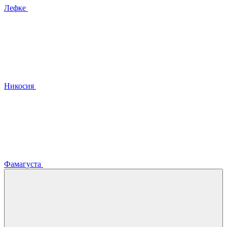
Лефке
Никосия
Фамагуста