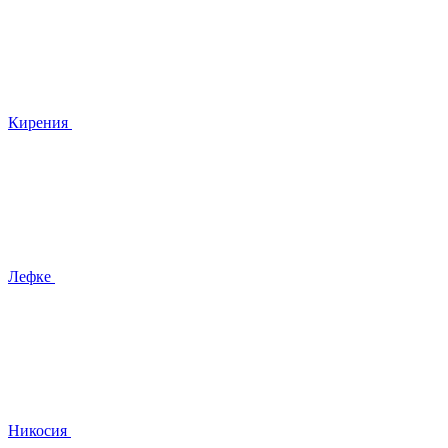
Кирения
Лефке
Никосия