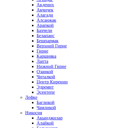
Акдених
Акчичек
Алагади
Алсанжак
Арапкой
Бахчели
Белапаис
Бешпармак
Верхний Гирне
Гирне
Каршияка
Лапта
Нижний Гирне
Озанкой
Читалкой
Центр Кирении
Эдремит
Эсентепе
Лефке
Багликой
Чамликой
Никосия
Акынджилар
Алайкой