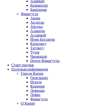
Алайкой
Балыкесир
Башпинар
Фамагуста
Акова
Акдоган
Айлука
Аланичи
Асланкой
Йени Богазичи
Калиланд
Татлысу
Тузла
Чанаккале
Центр Фамагусты
Старт продаж
Полезная информация
Города Кипра
Гюзельюрт
Искеле
Кирения
Левкоша
Лефке
Фамагуста
О Кипре