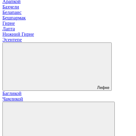
Арапкой
Бахчели
Белапаис
Бешпармак
Гирне
Лапта
Нижний Гирне
Эсентепе
Лефке
Багликой
Чамликой