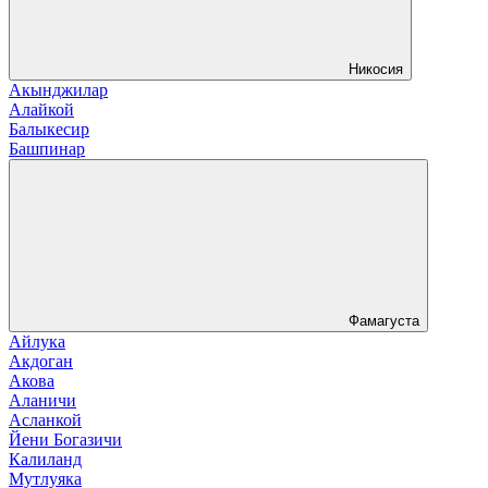
Никосия
Акынджилар
Алайкой
Балыкесир
Башпинар
Фамагуста
Айлука
Акдоган
Акова
Аланичи
Асланкой
Йени Богазичи
Калиланд
Мутлуяка