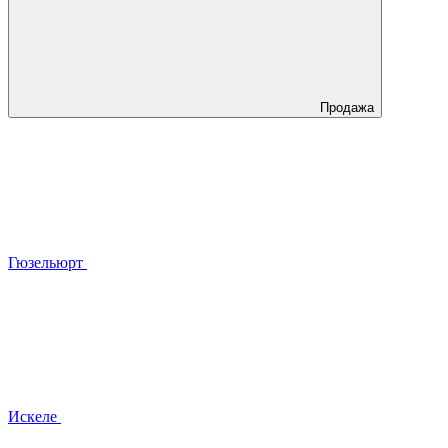
Продажа
Гюзельюрт
Искеле