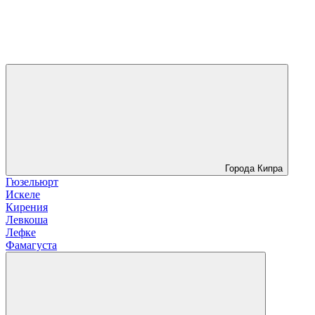
Города Кипра
Гюзельюрт
Искеле
Кирения
Левкоша
Лефке
Фамагуста