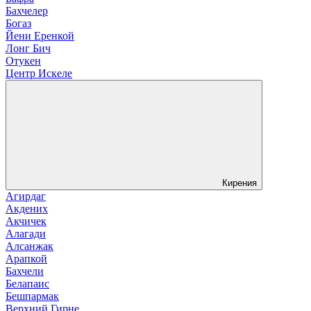
Бахчелер
Богаз
Йени Еренкой
Лонг Бич
Отукен
Центр Искеле
Кирения
Агирдаг
Акдених
Акчичек
Алагади
Алсанжак
Арапкой
Бахчели
Белапаис
Бешпармак
Верхний Гирне