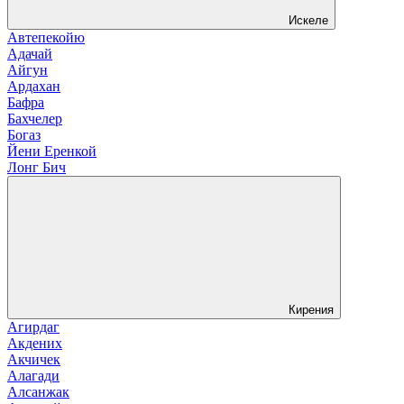
Искеле
Автепекойю
Адачай
Айгун
Ардахан
Бафра
Бахчелер
Богаз
Йени Еренкой
Лонг Бич
Кирения
Агирдаг
Акдених
Акчичек
Алагади
Алсанжак