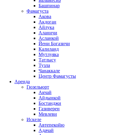
Балыкесир
Башпинар
Фамагуста
Акова
Акдоган
Айлука
Аланичи
Асланкой
Йени Богазичи
Калиланд
Мутлуяка
Татлысу
Тузла
Чанаккале
Центр Фамагусты
Аренда
Гюзельюрт
Акчай
Айдынкой
Бостанджи
Газиверен
Мевлеви
Искеле
Автепекойю
Адачай