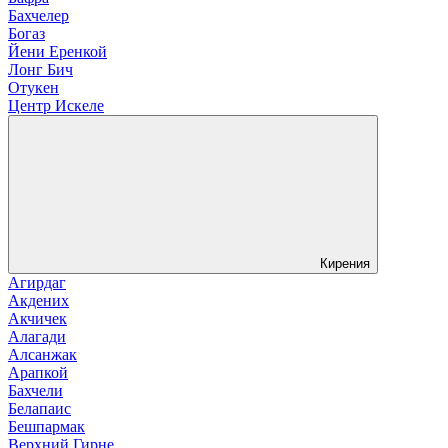
Бахчелер
Богаз
Йени Еренкой
Лонг Бич
Отукен
Центр Искеле
Кирения
Агирдаг
Акдених
Акчичек
Алагади
Алсанжак
Арапкой
Бахчели
Белапаис
Бешпармак
Верхний Гирне