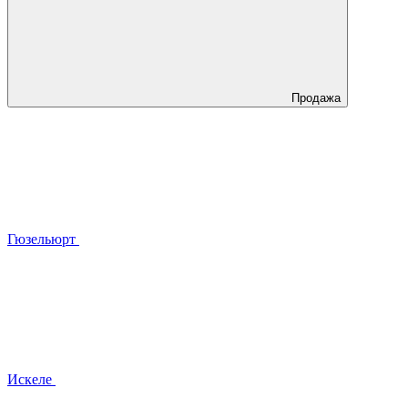
Продажа
Гюзельюрт
Искеле