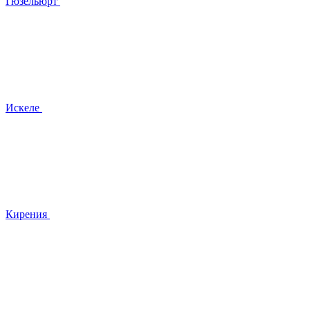
Гюзельюрт
Искеле
Кирения