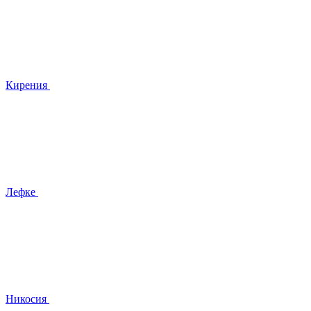
Кирения
Лефке
Никосия