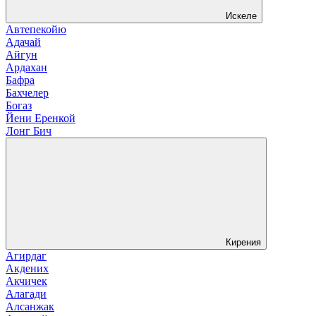
Искеле
Автепекойю
Адачай
Айгун
Ардахан
Бафра
Бахчелер
Богаз
Йени Еренкой
Лонг Бич
Кирения
Агирдаг
Акдених
Акчичек
Алагади
Алсанжак