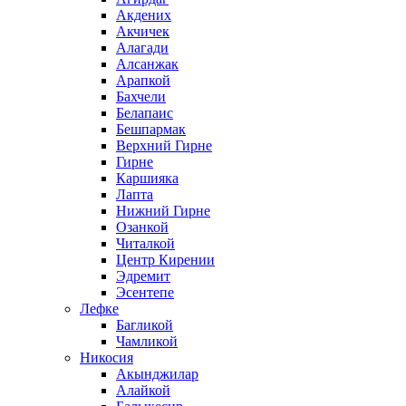
Акдених
Акчичек
Алагади
Алсанжак
Арапкой
Бахчели
Белапаис
Бешпармак
Верхний Гирне
Гирне
Каршияка
Лапта
Нижний Гирне
Озанкой
Читалкой
Центр Кирении
Эдремит
Эсентепе
Лефке
Багликой
Чамликой
Никосия
Акынджилар
Алайкой