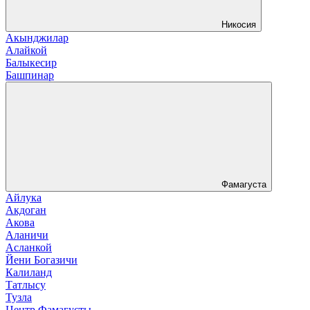
Никосия
Акынджилар
Алайкой
Балыкесир
Башпинар
Фамагуста
Айлука
Акдоган
Акова
Аланичи
Асланкой
Йени Богазичи
Калиланд
Татлысу
Тузла
Центр Фамагусты