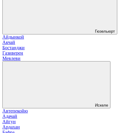
Гюзельюрт
Айдынкой
Акчай
Бостанджи
Газиверен
Мевлеви
Искеле
Автепекойю
Адачай
Айгун
Ардахан
Бафра