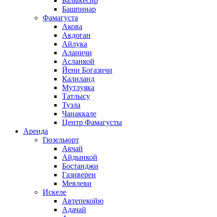
Балыкесир
Башпинар
Фамагуста
Акова
Акдоган
Айлука
Аланичи
Асланкой
Йени Богазичи
Калиланд
Мутлуяка
Татлысу
Тузла
Чанаккале
Центр Фамагусты
Аренда
Гюзельюрт
Акчай
Айдынкой
Бостанджи
Газиверен
Мевлеви
Искеле
Автепекойю
Адачай