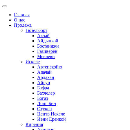
Главная
О нас
Продажа
Гюзельюрт
Акчай
Айдынкой
Бостанджи
Газиверен
Мевлеви
Искеле
Автепекойю
Адачай
Ардахан
Айгун
Бафра
Бахчелер
Богаз
Лонг Бич
Отукен
Центр Искеле
Йени Еренкой
Кирения
Агирдаг