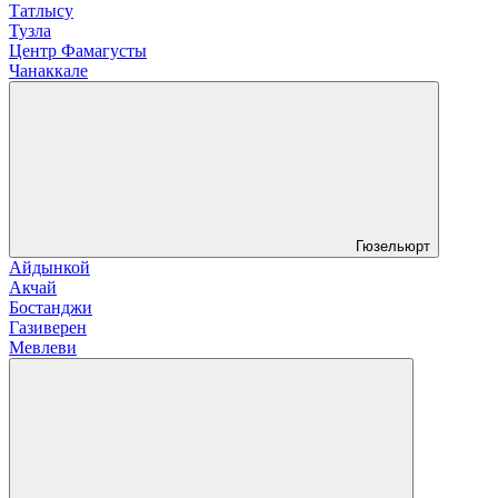
Татлысу
Тузла
Центр Фамагусты
Чанаккале
Гюзельюрт
Айдынкой
Акчай
Бостанджи
Газиверен
Мевлеви