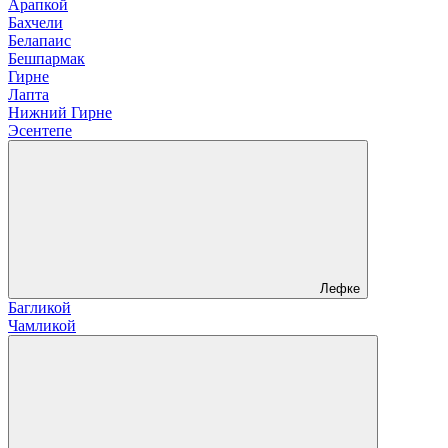
Арапкой
Бахчели
Белапаис
Бешпармак
Гирне
Лапта
Нижний Гирне
Эсентепе
Лефке
Багликой
Чамликой