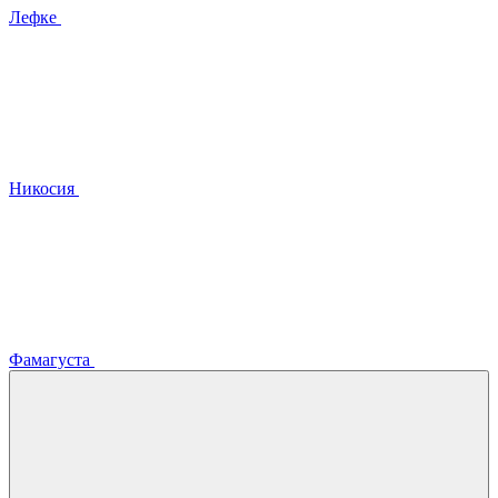
Лефке
Никосия
Фамагуста