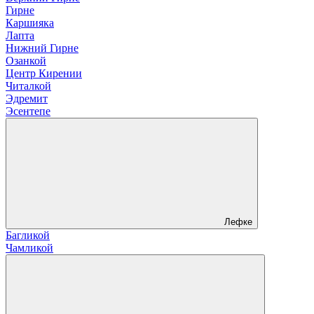
Гирне
Каршияка
Лапта
Нижний Гирне
Озанкой
Центр Кирении
Читалкой
Эдремит
Эсентепе
Лефке
Багликой
Чамликой