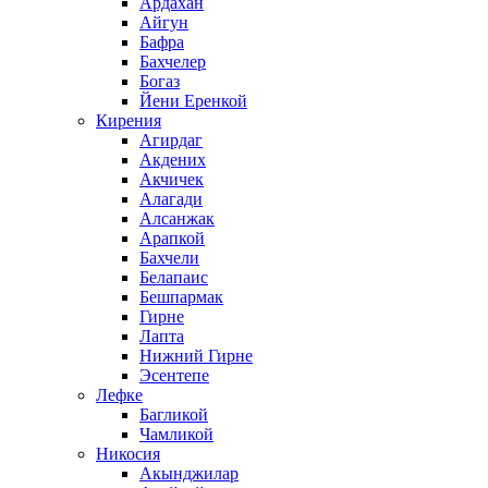
Ардахан
Айгун
Бафра
Бахчелер
Богаз
Йени Еренкой
Кирения
Агирдаг
Акдених
Акчичек
Алагади
Алсанжак
Арапкой
Бахчели
Белапаис
Бешпармак
Гирне
Лапта
Нижний Гирне
Эсентепе
Лефке
Багликой
Чамликой
Никосия
Акынджилар