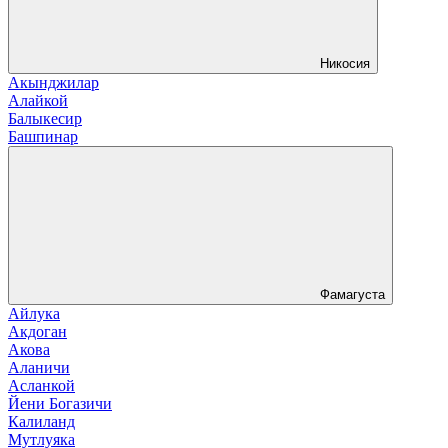
Никосия
Акынджилар
Алайкой
Балыкесир
Башпинар
Фамагуста
Айлука
Акдоган
Акова
Аланичи
Асланкой
Йени Богазичи
Калиланд
Мутлуяка