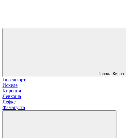
Города Кипра
Гюзельюрт
Искеле
Кирения
Левкоша
Лефке
Фамагуста