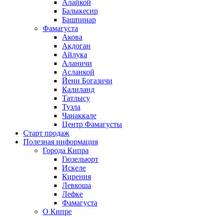
Алайкой
Балыкесир
Башпинар
Фамагуста
Акова
Акдоган
Айлука
Аланичи
Асланкой
Йени Богазичи
Калиланд
Татлысу
Тузла
Чанаккале
Центр Фамагусты
Старт продаж
Полезная информация
Города Кипра
Гюзельюрт
Искеле
Кирения
Левкоша
Лефке
Фамагуста
О Кипре