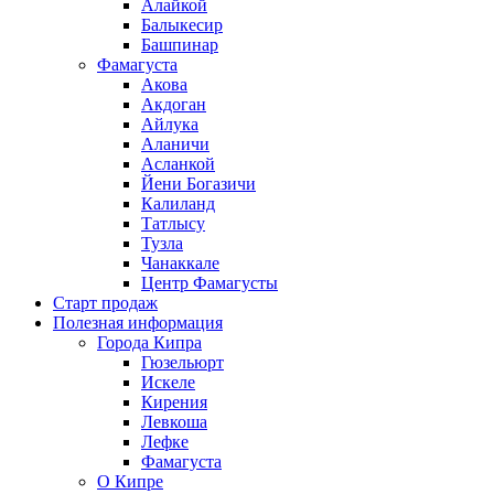
Алайкой
Балыкесир
Башпинар
Фамагуста
Акова
Акдоган
Айлука
Аланичи
Асланкой
Йени Богазичи
Калиланд
Татлысу
Тузла
Чанаккале
Центр Фамагусты
Старт продаж
Полезная информация
Города Кипра
Гюзельюрт
Искеле
Кирения
Левкоша
Лефке
Фамагуста
О Кипре