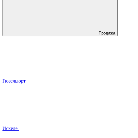
Продажа
Гюзельюрт
Искеле