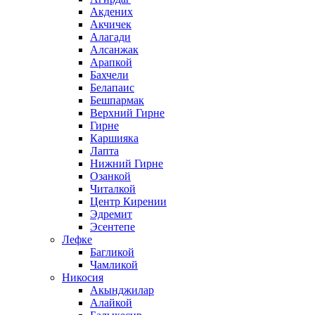
Акдених
Акчичек
Алагади
Алсанжак
Арапкой
Бахчели
Белапаис
Бешпармак
Верхний Гирне
Гирне
Каршияка
Лапта
Нижний Гирне
Озанкой
Читалкой
Центр Кирении
Эдремит
Эсентепе
Лефке
Багликой
Чамликой
Никосия
Акынджилар
Алайкой