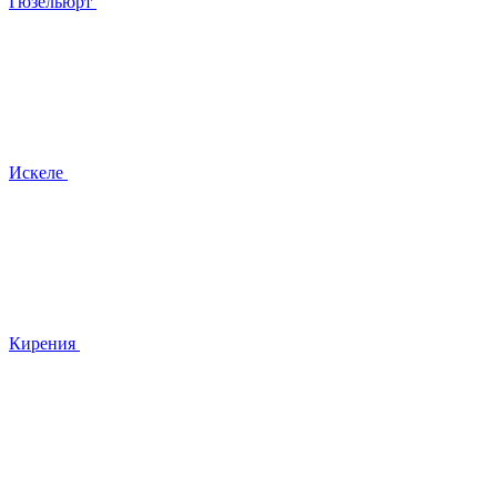
Гюзельюрт
Искеле
Кирения