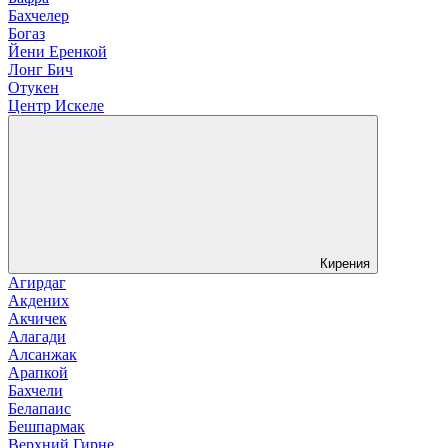
Бахчелер
Богаз
Йени Еренкой
Лонг Бич
Отукен
Центр Искеле
Кирения
Агирдаг
Акдених
Акчичек
Алагади
Алсанжак
Арапкой
Бахчели
Белапаис
Бешпармак
Верхний Гирне