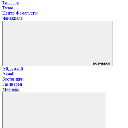
Татлысу
Тузла
Центр Фамагусты
Чанаккале
Гюзельюрт
Айдынкой
Акчай
Бостанджи
Газиверен
Мевлеви