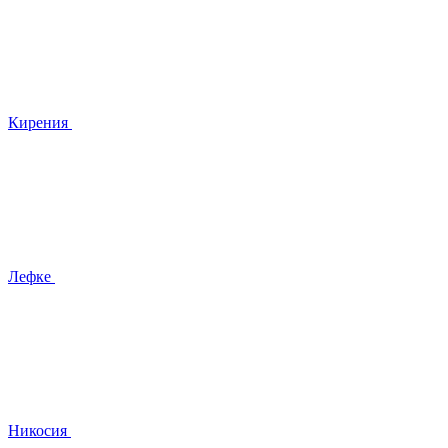
Кирения
Лефке
Никосия