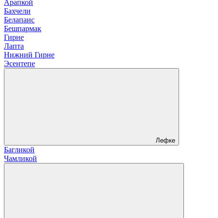
Арапкой
Бахчели
Белапаис
Бешпармак
Гирне
Лапта
Нижний Гирне
Эсентепе
Лефке
Багликой
Чамликой