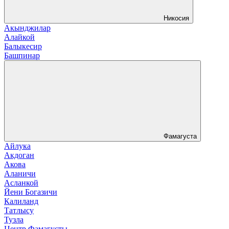
Никосия
Акынджилар
Алайкой
Балыкесир
Башпинар
Фамагуста
Айлука
Акдоган
Акова
Аланичи
Асланкой
Йени Богазичи
Калиланд
Татлысу
Тузла
Центр Фамагусты