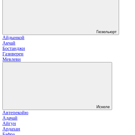
Гюзельюрт
Айдынкой
Акчай
Бостанджи
Газиверен
Мевлеви
Искеле
Автепекойю
Адачай
Айгун
Ардахан
Бафра