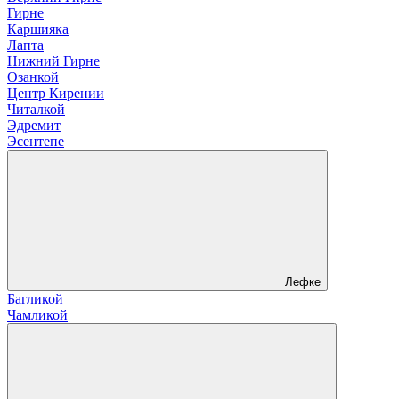
Гирне
Каршияка
Лапта
Нижний Гирне
Озанкой
Центр Кирении
Читалкой
Эдремит
Эсентепе
Лефке
Багликой
Чамликой