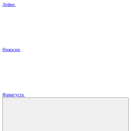
Лефке
Никосия
Фамагуста