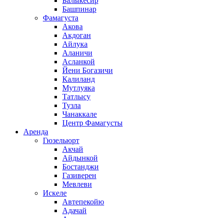
Балыкесир
Башпинар
Фамагуста
Акова
Акдоган
Айлука
Аланичи
Асланкой
Йени Богазичи
Калиланд
Мутлуяка
Татлысу
Тузла
Чанаккале
Центр Фамагусты
Аренда
Гюзельюрт
Акчай
Айдынкой
Бостанджи
Газиверен
Мевлеви
Искеле
Автепекойю
Адачай