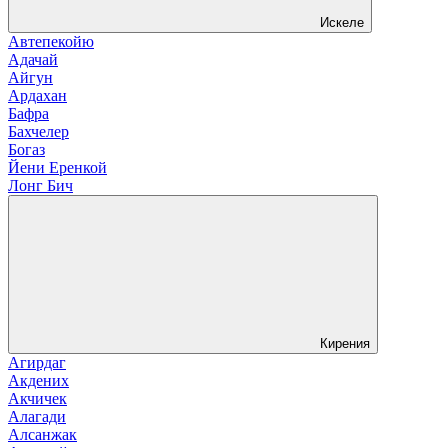
Искеле
Автепекойю
Адачай
Айгун
Ардахан
Бафра
Бахчелер
Богаз
Йени Еренкой
Лонг Бич
Кирения
Агирдаг
Акдених
Акчичек
Алагади
Алсанжак