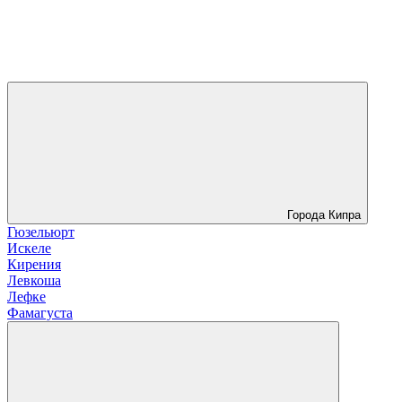
Города Кипра
Гюзельюрт
Искеле
Кирения
Левкоша
Лефке
Фамагуста