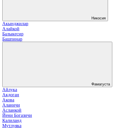
Никосия
Акынджилар
Алайкой
Балыкесир
Башпинар
Фамагуста
Айлука
Акдоган
Акова
Аланичи
Асланкой
Йени Богазичи
Калиланд
Мутлуяка