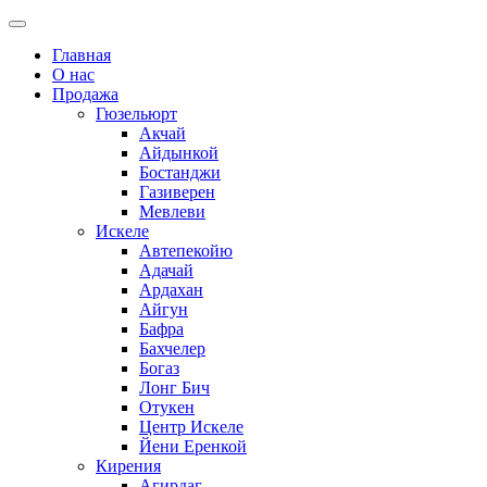
Главная
О нас
Продажа
Гюзельюрт
Акчай
Айдынкой
Бостанджи
Газиверен
Мевлеви
Искеле
Автепекойю
Адачай
Ардахан
Айгун
Бафра
Бахчелер
Богаз
Лонг Бич
Отукен
Центр Искеле
Йени Еренкой
Кирения
Агирдаг