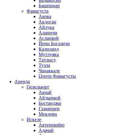
Балыкесир
Башпинар
Фамагуста
Акова
Акдоган
Айлука
Аланичи
Асланкой
Йени Богазичи
Калиланд
Мутлуяка
Татлысу
Тузла
Чанаккале
Центр Фамагусты
Аренда
Гюзельюрт
Акчай
Айдынкой
Бостанджи
Газиверен
Мевлеви
Искеле
Автепекойю
Адачай