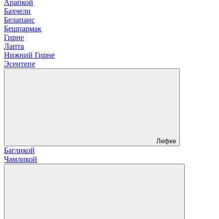
Арапкой
Бахчели
Белапаис
Бешпармак
Гирне
Лапта
Нижний Гирне
Эсентепе
Лефке
Багликой
Чамликой