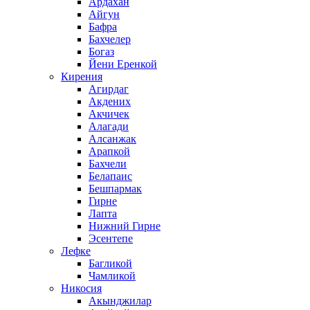
Ардахан
Айгун
Бафра
Бахчелер
Богаз
Йени Еренкой
Кирения
Агирдаг
Акдених
Акчичек
Алагади
Алсанжак
Арапкой
Бахчели
Белапаис
Бешпармак
Гирне
Лапта
Нижний Гирне
Эсентепе
Лефке
Багликой
Чамликой
Никосия
Акынджилар