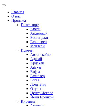
Главная
О нас
Продажа
Гюзельюрт
Акчай
Айдынкой
Бостанджи
Газиверен
Мевлеви
Искеле
Автепекойю
Адачай
Ардахан
Айгун
Бафра
Бахчелер
Богаз
Лонг Бич
Отукен
Центр Искеле
Йени Еренкой
Кирения
Агирдаг