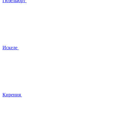
Гюзельюрт
Искеле
Кирения