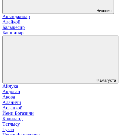
Никосия
Акынджилар
Алайкой
Балыкесир
Башпинар
Фамагуста
Айлука
Акдоган
Акова
Аланичи
Асланкой
Йени Богазичи
Калиланд
Татлысу
Тузла
Центр Фамагусты