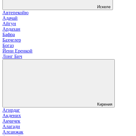
Искеле
Автепекойю
Адачай
Айгун
Ардахан
Бафра
Бахчелер
Богаз
Йени Еренкой
Лонг Бич
Кирения
Агирдаг
Акдених
Акчичек
Алагади
Алсанжак