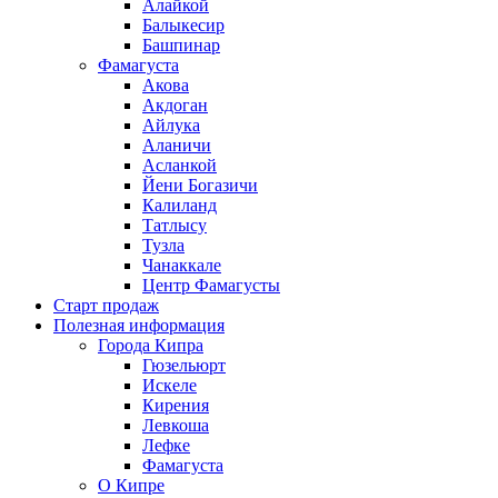
Алайкой
Балыкесир
Башпинар
Фамагуста
Акова
Акдоган
Айлука
Аланичи
Асланкой
Йени Богазичи
Калиланд
Татлысу
Тузла
Чанаккале
Центр Фамагусты
Старт продаж
Полезная информация
Города Кипра
Гюзельюрт
Искеле
Кирения
Левкоша
Лефке
Фамагуста
О Кипре