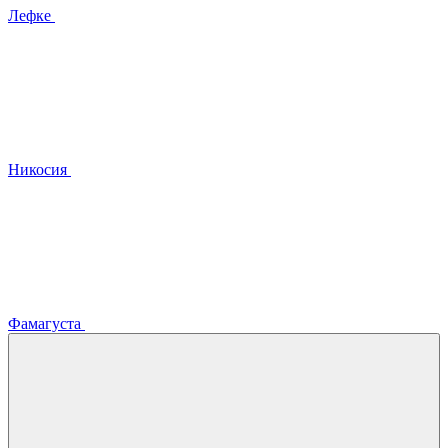
Лефке
Никосия
Фамагуста