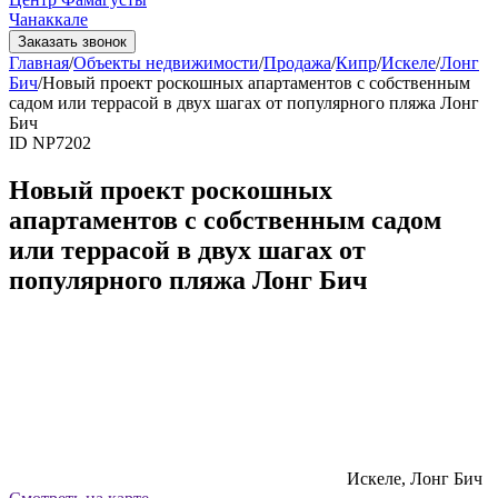
Чанаккале
Заказать звонок
Главная
/
Объекты недвижимости
/
Продажа
/
Кипр
/
Искеле
/
Лонг
Бич
/
Новый проект роскошных апартаментов с собственным
садом или террасой в двух шагах от популярного пляжа Лонг
Бич
ID NP7202
Новый проект роскошных
апартаментов с собственным садом
или террасой в двух шагах от
популярного пляжа Лонг Бич
Искеле, Лонг Бич