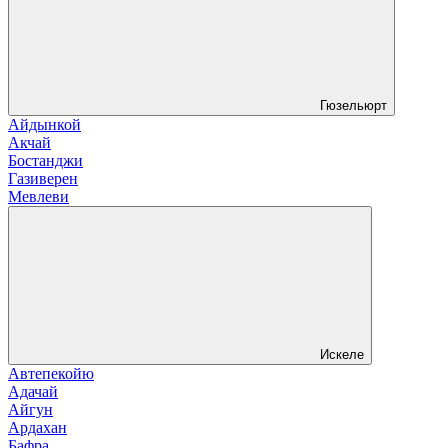
Гюзельюрт
Айдынкой
Акчай
Бостанджи
Газиверен
Мевлеви
Искеле
Автепекойю
Адачай
Айгун
Ардахан
Бафра