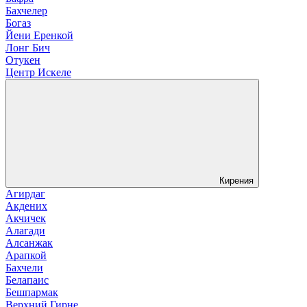
Бахчелер
Богаз
Йени Еренкой
Лонг Бич
Отукен
Центр Искеле
Кирения
Агирдаг
Акдених
Акчичек
Алагади
Алсанжак
Арапкой
Бахчели
Белапаис
Бешпармак
Верхний Гирне