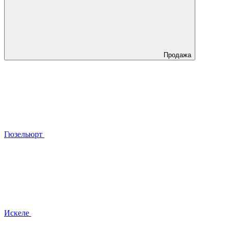
Продажа
Гюзельюрт
Искеле