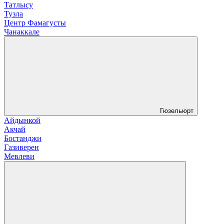
Татлысу
Тузла
Центр Фамагусты
Чанаккале
Гюзельюрт
Айдынкой
Акчай
Бостанджи
Газиверен
Мевлеви