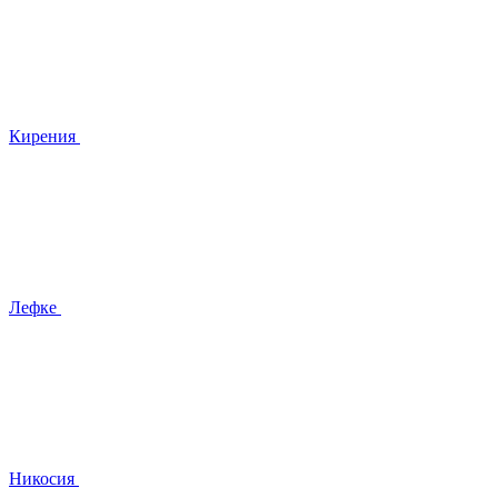
Кирения
Лефке
Никосия