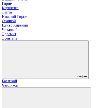
Гирне
Каршияка
Лапта
Нижний Гирне
Озанкой
Центр Кирении
Читалкой
Эдремит
Эсентепе
Лефке
Багликой
Чамликой