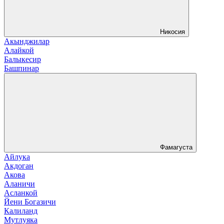
Никосия
Акынджилар
Алайкой
Балыкесир
Башпинар
Фамагуста
Айлука
Акдоган
Акова
Аланичи
Асланкой
Йени Богазичи
Калиланд
Мутлуяка