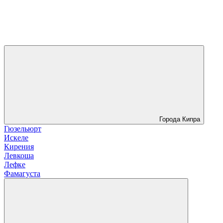
Города Кипра
Гюзельюрт
Искеле
Кирения
Левкоша
Лефке
Фамагуста