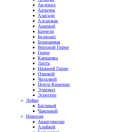
Акдених
Акчичек
Алагади
Алсанжак
Арапкой
Бахчели
Белапаис
Бешпармак
Верхний Гирне
Гирне
Каршияка
Лапта
Нижний Гирне
Озанкой
Читалкой
Центр Кирении
Эдремит
Эсентепе
Лефке
Багликой
Чамликой
Никосия
Акынджилар
Алайкой