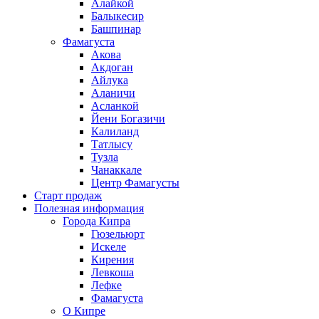
Алайкой
Балыкесир
Башпинар
Фамагуста
Акова
Акдоган
Айлука
Аланичи
Асланкой
Йени Богазичи
Калиланд
Татлысу
Тузла
Чанаккале
Центр Фамагусты
Старт продаж
Полезная информация
Города Кипра
Гюзельюрт
Искеле
Кирения
Левкоша
Лефке
Фамагуста
О Кипре