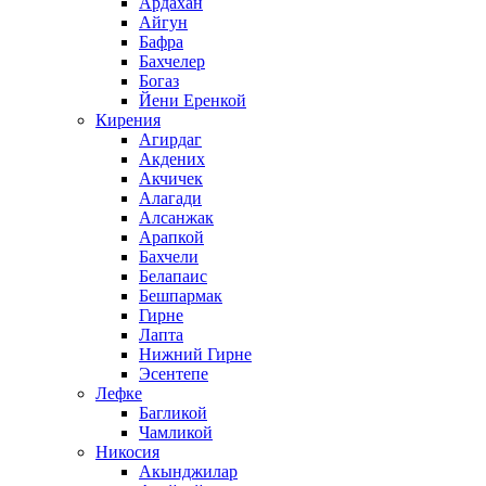
Ардахан
Айгун
Бафра
Бахчелер
Богаз
Йени Еренкой
Кирения
Агирдаг
Акдених
Акчичек
Алагади
Алсанжак
Арапкой
Бахчели
Белапаис
Бешпармак
Гирне
Лапта
Нижний Гирне
Эсентепе
Лефке
Багликой
Чамликой
Никосия
Акынджилар