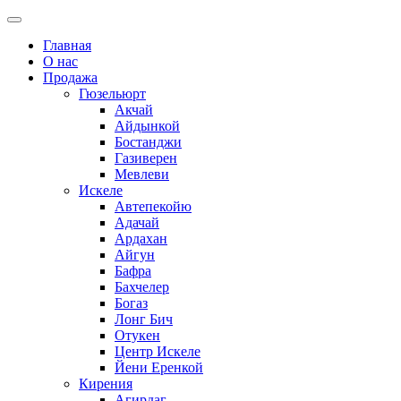
Главная
О нас
Продажа
Гюзельюрт
Акчай
Айдынкой
Бостанджи
Газиверен
Мевлеви
Искеле
Автепекойю
Адачай
Ардахан
Айгун
Бафра
Бахчелер
Богаз
Лонг Бич
Отукен
Центр Искеле
Йени Еренкой
Кирения
Агирдаг