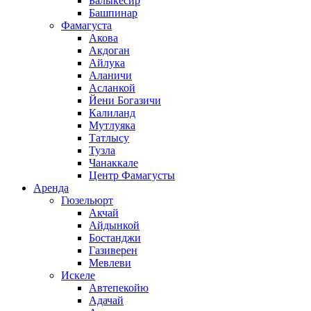
Балыкесир
Башпинар
Фамагуста
Акова
Акдоган
Айлука
Аланичи
Асланкой
Йени Богазичи
Калиланд
Мутлуяка
Татлысу
Тузла
Чанаккале
Центр Фамагусты
Аренда
Гюзельюрт
Акчай
Айдынкой
Бостанджи
Газиверен
Мевлеви
Искеле
Автепекойю
Адачай