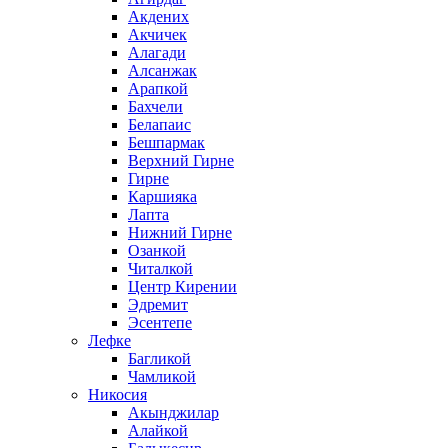
Акдених
Акчичек
Алагади
Алсанжак
Арапкой
Бахчели
Белапаис
Бешпармак
Верхний Гирне
Гирне
Каршияка
Лапта
Нижний Гирне
Озанкой
Читалкой
Центр Кирении
Эдремит
Эсентепе
Лефке
Багликой
Чамликой
Никосия
Акынджилар
Алайкой