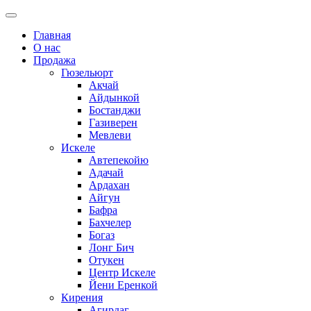
Главная
О нас
Продажа
Гюзельюрт
Акчай
Айдынкой
Бостанджи
Газиверен
Мевлеви
Искеле
Автепекойю
Адачай
Ардахан
Айгун
Бафра
Бахчелер
Богаз
Лонг Бич
Отукен
Центр Искеле
Йени Еренкой
Кирения
Агирдаг