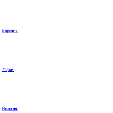
Кирения
Лефке
Никосия