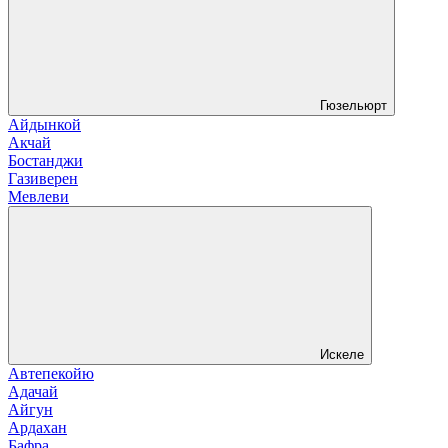
Гюзельюрт
Айдынкой
Акчай
Бостанджи
Газиверен
Мевлеви
Искеле
Автепекойю
Адачай
Айгун
Ардахан
Бафра