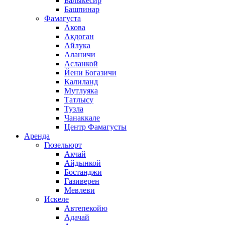
Балыкесир
Башпинар
Фамагуста
Акова
Акдоган
Айлука
Аланичи
Асланкой
Йени Богазичи
Калиланд
Мутлуяка
Татлысу
Тузла
Чанаккале
Центр Фамагусты
Аренда
Гюзельюрт
Акчай
Айдынкой
Бостанджи
Газиверен
Мевлеви
Искеле
Автепекойю
Адачай