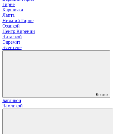
Гирне
Каршияка
Лапта
Нижний Гирне
Озанкой
Центр Кирении
Читалкой
Эдремит
Эсентепе
Лефке
Багликой
Чамликой