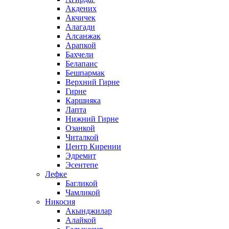
Акдених
Акчичек
Алагади
Алсанжак
Арапкой
Бахчели
Белапаис
Бешпармак
Верхний Гирне
Гирне
Каршияка
Лапта
Нижний Гирне
Озанкой
Читалкой
Центр Кирении
Эдремит
Эсентепе
Лефке
Багликой
Чамликой
Никосия
Акынджилар
Алайкой