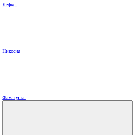
Лефке
Никосия
Фамагуста