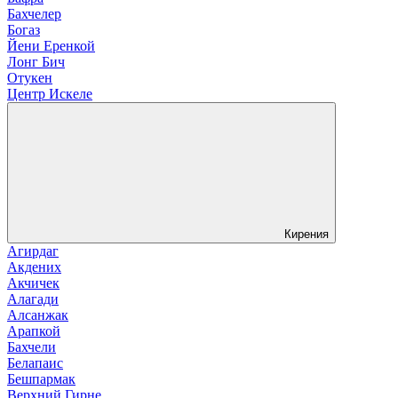
Бахчелер
Богаз
Йени Еренкой
Лонг Бич
Отукен
Центр Искеле
Кирения
Агирдаг
Акдених
Акчичек
Алагади
Алсанжак
Арапкой
Бахчели
Белапаис
Бешпармак
Верхний Гирне