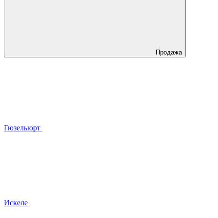
Продажа
Гюзельюрт
Искеле