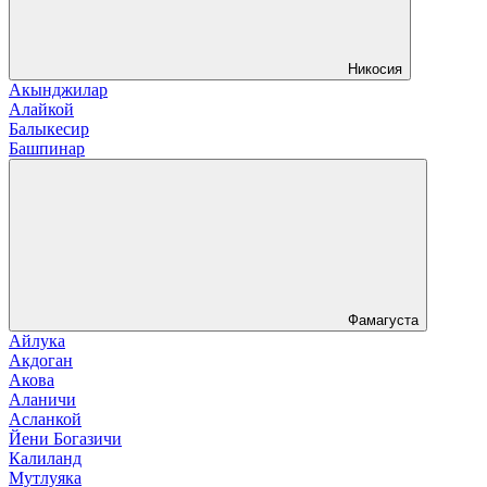
Никосия
Акынджилар
Алайкой
Балыкесир
Башпинар
Фамагуста
Айлука
Акдоган
Акова
Аланичи
Асланкой
Йени Богазичи
Калиланд
Мутлуяка