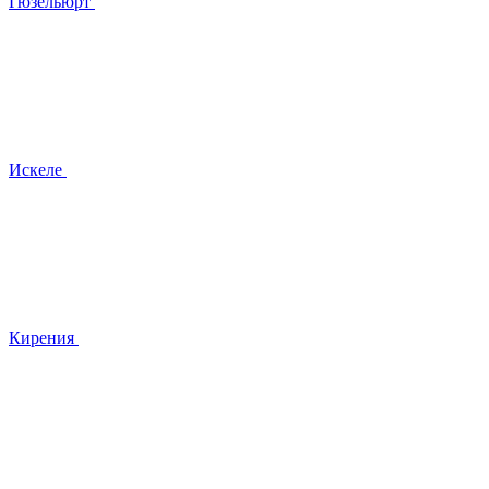
Гюзельюрт
Искеле
Кирения