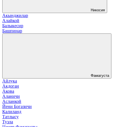
Никосия
Акынджилар
Алайкой
Балыкесир
Башпинар
Фамагуста
Айлука
Акдоган
Акова
Аланичи
Асланкой
Йени Богазичи
Калиланд
Татлысу
Тузла
Центр Фамагусты