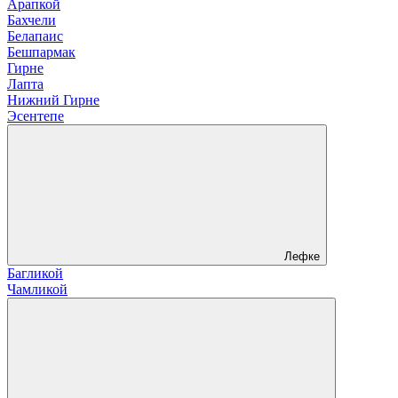
Арапкой
Бахчели
Белапаис
Бешпармак
Гирне
Лапта
Нижний Гирне
Эсентепе
Лефке
Багликой
Чамликой