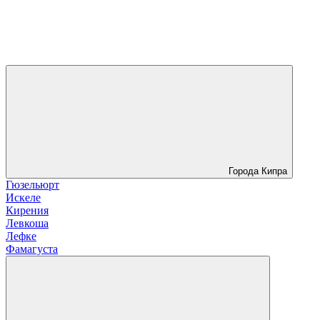
Города Кипра
Гюзельюрт
Искеле
Кирения
Левкоша
Лефке
Фамагуста