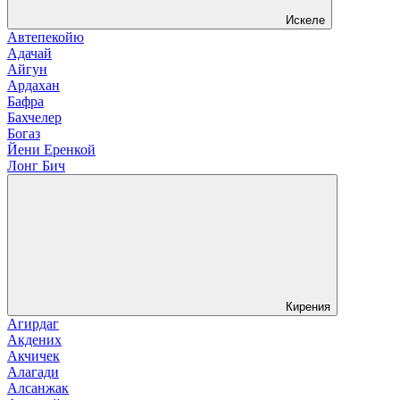
Искеле
Автепекойю
Адачай
Айгун
Ардахан
Бафра
Бахчелер
Богаз
Йени Еренкой
Лонг Бич
Кирения
Агирдаг
Акдених
Акчичек
Алагади
Алсанжак