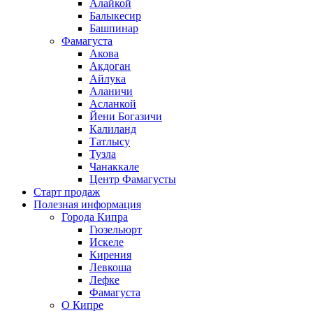
Алайкой
Балыкесир
Башпинар
Фамагуста
Акова
Акдоган
Айлука
Аланичи
Асланкой
Йени Богазичи
Калиланд
Татлысу
Тузла
Чанаккале
Центр Фамагусты
Старт продаж
Полезная информация
Города Кипра
Гюзельюрт
Искеле
Кирения
Левкоша
Лефке
Фамагуста
О Кипре