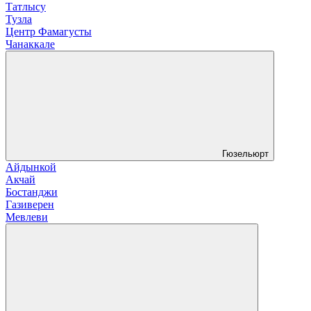
Татлысу
Тузла
Центр Фамагусты
Чанаккале
Гюзельюрт
Айдынкой
Акчай
Бостанджи
Газиверен
Мевлеви