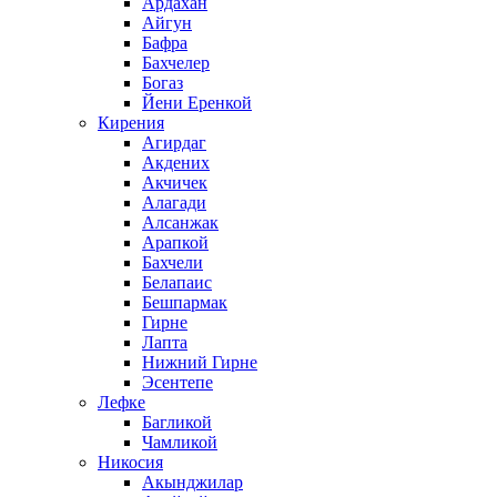
Ардахан
Айгун
Бафра
Бахчелер
Богаз
Йени Еренкой
Кирения
Агирдаг
Акдених
Акчичек
Алагади
Алсанжак
Арапкой
Бахчели
Белапаис
Бешпармак
Гирне
Лапта
Нижний Гирне
Эсентепе
Лефке
Багликой
Чамликой
Никосия
Акынджилар